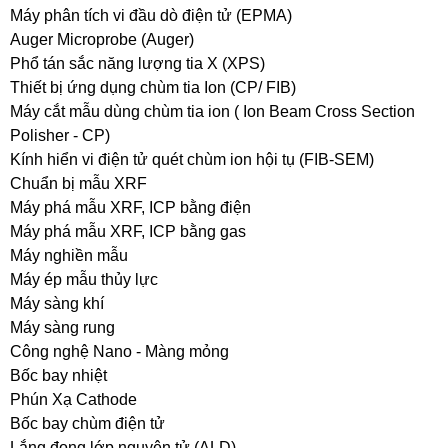
Máy phân tích vi đầu dò điện tử (EPMA)
Auger Microprobe (Auger)
Phổ tán sắc năng lượng tia X (XPS)
Thiết bị ứng dụng chùm tia Ion (CP/ FIB)
Máy cắt mẫu dùng chùm tia ion ( Ion Beam Cross Section
Polisher - CP)
Kính hiển vi điện tử quét chùm ion hội tụ (FIB-SEM)
Chuẩn bị mẫu XRF
Máy phá mẫu XRF, ICP bằng điện
Máy phá mẫu XRF, ICP bằng gas
Máy nghiền mẫu
Máy ép mẫu thủy lực
Máy sàng khí
Máy sàng rung
Công nghệ Nano - Màng mỏng
Bốc bay nhiệt
Phún Xạ Cathode
Bốc bay chùm điện tử
Lắng đọng lớp nguyên tử (ALD)