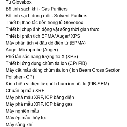
Tủ Glovebox
Bộ tinh sạch khí - Gas Purifiers
Bộ tinh sạch dung môi - Solvent Purifiers
Thiết bị thao tác bên trong tủ Glovebox
Thiết bị chụp ảnh động vật sống thời gian thực
Thiết bị phân tích EPMA/ Auger/ XPS
Máy phân tích vi đầu dò điện tử (EPMA)
Auger Microprobe (Auger)
Phổ tán sắc năng lượng tia X (XPS)
Thiết bị ứng dụng chùm tia Ion (CP/ FIB)
Máy cắt mẫu dùng chùm tia ion ( Ion Beam Cross Section
Polisher - CP)
Kính hiển vi điện tử quét chùm ion hội tụ (FIB-SEM)
Chuẩn bị mẫu XRF
Máy phá mẫu XRF, ICP bằng điện
Máy phá mẫu XRF, ICP bằng gas
Máy nghiền mẫu
Máy ép mẫu thủy lực
Máy sàng khí