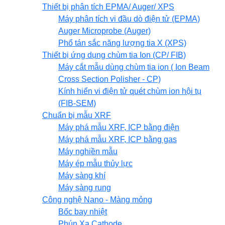
Thiết bị phân tích EPMA/ Auger/ XPS
Máy phân tích vi đầu dò điện tử (EPMA)
Auger Microprobe (Auger)
Phổ tán sắc năng lượng tia X (XPS)
Thiết bị ứng dụng chùm tia Ion (CP/ FIB)
Máy cắt mẫu dùng chùm tia ion ( Ion Beam
Cross Section Polisher - CP)
Kính hiển vi điện tử quét chùm ion hội tụ
(FIB-SEM)
Chuẩn bị mẫu XRF
Máy phá mẫu XRF, ICP bằng điện
Máy phá mẫu XRF, ICP bằng gas
Máy nghiền mẫu
Máy ép mẫu thủy lực
Máy sàng khí
Máy sàng rung
Công nghệ Nano - Màng mỏng
Bốc bay nhiệt
Phún Xạ Cathode