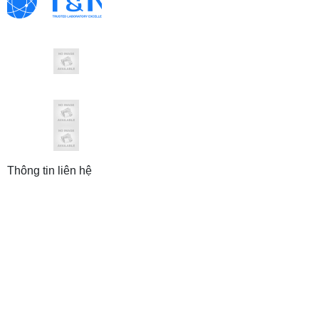
Thông tin liên hệ
CÔNG TY TNHH THƯƠNG MẠI VÀ ĐẦU
TƯ T&N
Trụ sở: 19 Hàng Thiếc, P. Hàng Gai, Q. Hoàn Kiếm,
TP. Hà Nội
Chi nhánh: 410/7A Cách Mạng Tháng 8, P.11, Q.3,
TP. HCM