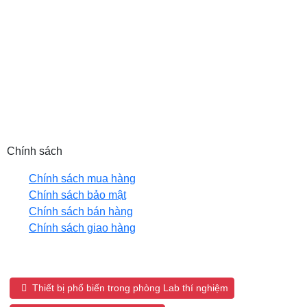
MST: 0102208550
Email: hanhph@tnic.com.vn (HN) |
sales@tnic.com.vn (HCM)
Hotline: 0889 992 998 (HN) | 0905 653 866 (HCM)
Website: tnic.com.vn
Chính sách
Chính sách mua hàng
Chính sách bảo mật
Chính sách bán hàng
Chính sách giao hàng
Tags sản phẩm:
Thiết bị phổ biến trong phòng Lab thí nghiệm