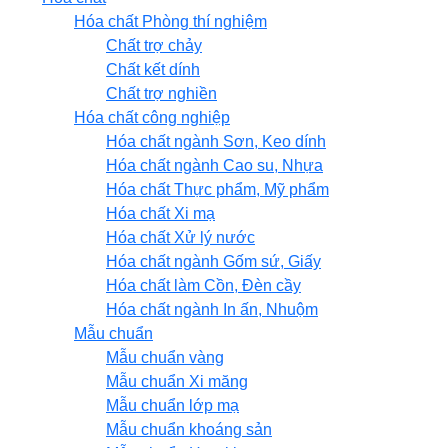
Hóa chất Phòng thí nghiệm
Chất trợ chảy
Chất kết dính
Chất trợ nghiền
Hóa chất công nghiệp
Hóa chất ngành Sơn, Keo dính
Hóa chất ngành Cao su, Nhựa
Hóa chất Thực phẩm, Mỹ phẩm
Hóa chất Xi mạ
Hóa chất Xử lý nước
Hóa chất ngành Gốm sứ, Giấy
Hóa chất làm Cồn, Đèn cầy
Hóa chất ngành In ấn, Nhuộm
Mẫu chuẩn
Mẫu chuẩn vàng
Mẫu chuẩn Xi măng
Mẫu chuẩn lớp mạ
Mẫu chuẩn khoáng sản