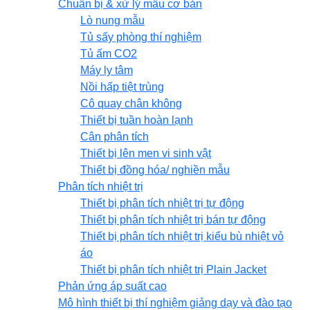
Chuẩn bị & xử lý mẫu cơ bản
Lò nung mẫu
Tủ sấy phòng thí nghiệm
Tủ ấm CO2
Máy ly tâm
Nồi hấp tiệt trùng
Cô quay chân không
Thiết bị tuần hoàn lạnh
Cân phân tích
Thiết bị lên men vi sinh vật
Thiết bị đồng hóa/ nghiền mẫu
Phân tích nhiệt trị
Thiết bị phân tích nhiệt trị tự động
Thiết bị phân tích nhiệt trị bán tự động
Thiết bị phân tích nhiệt trị kiểu bù nhiệt vỏ
áo
Thiết bị phân tích nhiệt trị Plain Jacket
Phản ứng áp suất cao
Mô hình thiết bị thí nghiệm giảng dạy và đào tạo