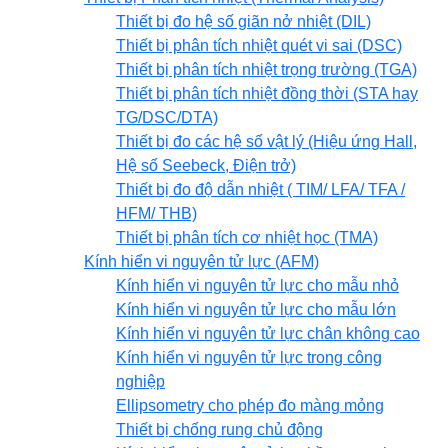
Thiết bị đo hệ số giãn nở nhiệt (DIL)
Thiết bị phân tích nhiệt quét vi sai (DSC)
Thiết bị phân tích nhiệt trọng trường (TGA)
Thiết bị phân tích nhiệt đồng thời (STA hay
TG/DSC/DTA)
Thiết bị đo các hệ số vật lý (Hiệu ứng Hall,
Hệ số Seebeck, Điện trở)
Thiết bị đo độ dẫn nhiệt ( TIM/ LFA/ TFA /
HFM/ THB)
Thiết bị phân tích cơ nhiệt học (TMA)
Kính hiển vi nguyên tử lực (AFM)
Kính hiển vi nguyên tử lực cho mẫu nhỏ
Kính hiển vi nguyên tử lực cho mẫu lớn
Kính hiển vi nguyên tử lực chân không cao
Kính hiển vi nguyên tử lực trong công
nghiệp
Ellipsometry cho phép đo màng mỏng
Thiết bị chống rung chủ động