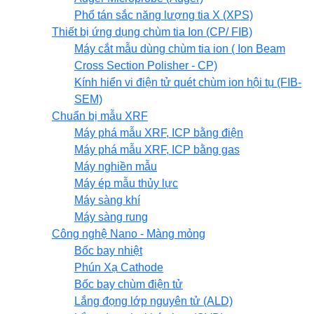
Phổ tán sắc năng lượng tia X (XPS)
Thiết bị ứng dụng chùm tia Ion (CP/ FIB)
Máy cắt mẫu dùng chùm tia ion ( Ion Beam
Cross Section Polisher - CP)
Kính hiển vi điện tử quét chùm ion hội tụ (FIB-
SEM)
Chuẩn bị mẫu XRF
Máy phá mẫu XRF, ICP bằng điện
Máy phá mẫu XRF, ICP bằng gas
Máy nghiền mẫu
Máy ép mẫu thủy lực
Máy sàng khí
Máy sàng rung
Công nghệ Nano - Màng mỏng
Bốc bay nhiệt
Phún Xạ Cathode
Bốc bay chùm điện tử
Lắng đọng lớp nguyên tử (ALD)