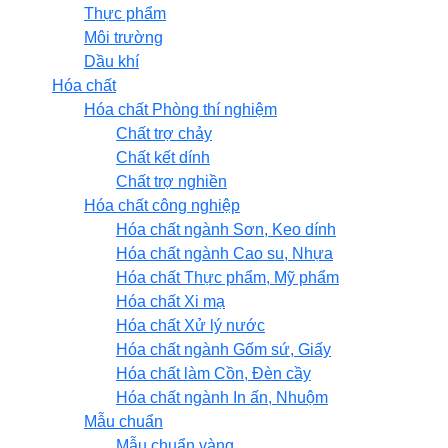
Thực phẩm
Môi trường
Dầu khí
Hóa chất
Hóa chất Phòng thí nghiệm
Chất trợ chảy
Chất kết dính
Chất trợ nghiền
Hóa chất công nghiệp
Hóa chất ngành Sơn, Keo dính
Hóa chất ngành Cao su, Nhựa
Hóa chất Thực phẩm, Mỹ phẩm
Hóa chất Xi mạ
Hóa chất Xử lý nước
Hóa chất ngành Gốm sứ, Giấy
Hóa chất làm Cồn, Đèn cầy
Hóa chất ngành In ấn, Nhuộm
Mẫu chuẩn
Mẫu chuẩn vàng