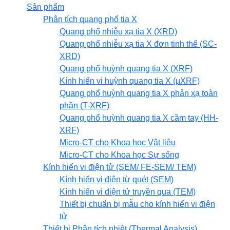
Sản phẩm
Phân tích quang phổ tia X
Quang phổ nhiễu xạ tia X (XRD)
Quang phổ nhiễu xạ tia X đơn tinh thể (SC-
XRD)
Quang phổ huỳnh quang tia X (XRF)
Kính hiển vi huỳnh quang tia X (µXRF)
Quang phổ huỳnh quang tia X phản xạ toàn
phần (T-XRF)
Quang phổ huỳnh quang tia X cầm tay (HH-
XRF)
Micro-CT cho Khoa học Vật liệu
Micro-CT cho Khoa học Sự sống
Kính hiển vi điện tử (SEM/ FE-SEM/ TEM)
Kính hiển vi điện từ quét (SEM)
Kính hiển vi điện tử truyền qua (TEM)
Thiết bị chuẩn bị mẫu cho kính hiển vi điện
tử
Thiết bị Phân tích nhiệt (Thermal Analysis)