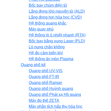
Bốc bay chùm điện tử
Lắng đọng lớp nguyên tử (ALD)
Lắng đọng hơi hóa học (CVD)
Hệ thống quang khắc
Máy quay phủ
Hệ thống lò ủ nhiệt nhanh (RTA)
Bốc bay bằng xung Laser (PLD)
Lò nung chân không
Hệ đo cảm biến khí
Hệ thống ăn mòn Plasma
Quang phổ kế
Quang phổ UV-VIS
Quang phổ FT-IR
Quang phổ Raman
Quang phổ Huỳnh quang
Quang phổ Phát xạ Hồ quang
Máy đo thế ZETA
Máy phân tích hấp thụ hóa học