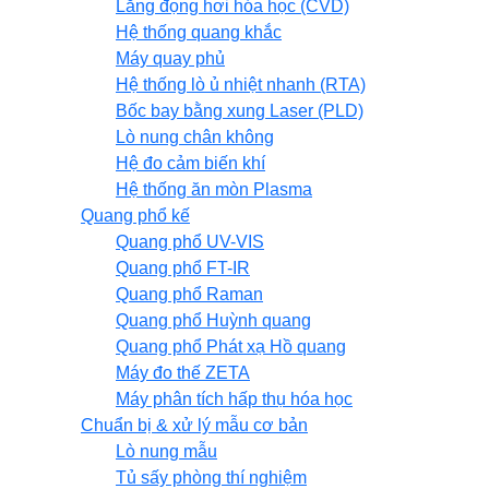
Lắng đọng hơi hóa học (CVD)
Hệ thống quang khắc
Máy quay phủ
Hệ thống lò ủ nhiệt nhanh (RTA)
Bốc bay bằng xung Laser (PLD)
Lò nung chân không
Hệ đo cảm biến khí
Hệ thống ăn mòn Plasma
Quang phổ kế
Quang phổ UV-VIS
Quang phổ FT-IR
Quang phổ Raman
Quang phổ Huỳnh quang
Quang phổ Phát xạ Hồ quang
Máy đo thế ZETA
Máy phân tích hấp thụ hóa học
Chuẩn bị & xử lý mẫu cơ bản
Lò nung mẫu
Tủ sấy phòng thí nghiệm