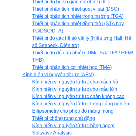
Thiết bị đo hệ số giãn nở nhiệt (DIL)
Thiết bị phân tích nhiệt quét vi sai (DSC)
Thiết bị phân tích nhiệt trọng trường (TGA)
Thiết bị phân tích nhiệt đồng thời (STA hay
TG/DSC/DTA)
Thiết bị đo các hệ số vật lý (Hiệu ứng Hall, Hệ
số Seebeck, Điện trở)
Thiết bị đo độ dẫn nhiệt ( TIM/ LFA/ TFA / HFM/
THB)
Thiết bị phân tích cơ nhiệt học (TMA)
Kính hiển vi nguyên tử lực (AFM)
Kính hiển vi nguyên tử lực cho mẫu nhỏ
Kính hiển vi nguyên tử lực cho mẫu lớn
Kính hiển vi nguyên tử lực chân không cao
Kính hiển vi nguyên tử lực trong công nghiệp
Ellipsometry cho phép đo màng mỏng
Thiết bị chống rung chủ động
Kính hiển vi nguyên tử lực hồng ngoại
Softwave Analysis