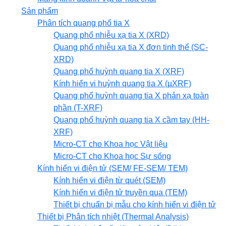
Sản phẩm
Phân tích quang phổ tia X
Quang phổ nhiễu xạ tia X (XRD)
Quang phổ nhiễu xạ tia X đơn tinh thể (SC-
XRD)
Quang phổ huỳnh quang tia X (XRF)
Kính hiển vi huỳnh quang tia X (µXRF)
Quang phổ huỳnh quang tia X phản xạ toàn
phần (T-XRF)
Quang phổ huỳnh quang tia X cầm tay (HH-
XRF)
Micro-CT cho Khoa học Vật liệu
Micro-CT cho Khoa học Sự sống
Kính hiển vi điện tử (SEM/ FE-SEM/ TEM)
Kính hiển vi điện từ quét (SEM)
Kính hiển vi điện tử truyền qua (TEM)
Thiết bị chuẩn bị mẫu cho kính hiển vi điện tử
Thiết bị Phân tích nhiệt (Thermal Analysis)