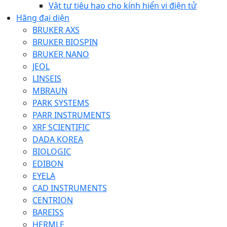
Vật tư tiêu hao cho kính hiển vi điện tử
Hãng đại diện
BRUKER AXS
BRUKER BIOSPIN
BRUKER NANO
JEOL
LINSEIS
MBRAUN
PARK SYSTEMS
PARR INSTRUMENTS
XRF SCIENTIFIC
DADA KOREA
BIOLOGIC
EDIBON
EYELA
CAD INSTRUMENTS
CENTRION
BAREISS
HERMLE