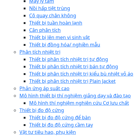
Máy ly tâm
Nồi hấp tiệt trùng
Cô quay chân không
Thiết bị tuần hoàn lạnh
Cân phân tích
Thiết bị lên men vi sinh vật
Thiết bị đồng hóa/ nghiền mẫu
Phân tích nhiệt trị
Thiết bị phân tích nhiệt trị tự động
Thiết bị phân tích nhiệt trị bán tự động
Thiết bị phân tích nhiệt trị kiểu bù nhiệt vỏ áo
Thiết bị phân tích nhiệt trị Plain Jacket
Phản ứng áp suất cao
Mô hình thiết bị thí nghiệm giảng dạy và đào tạo
Mô hình thí nghiệm nghiên cứu Cơ lưu chất
Thiết bị đo độ cứng
Thiết bị đo độ cứng để bàn
Thiết bị đo độ cứng cầm tay
Vật tư tiêu hao, phụ kiện