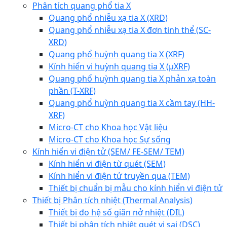
Phân tích quang phổ tia X
Quang phổ nhiễu xạ tia X (XRD)
Quang phổ nhiễu xạ tia X đơn tinh thể (SC-
XRD)
Quang phổ huỳnh quang tia X (XRF)
Kính hiển vi huỳnh quang tia X (µXRF)
Quang phổ huỳnh quang tia X phản xạ toàn
phần (T-XRF)
Quang phổ huỳnh quang tia X cầm tay (HH-
XRF)
Micro-CT cho Khoa học Vật liệu
Micro-CT cho Khoa học Sự sống
Kính hiển vi điện tử (SEM/ FE-SEM/ TEM)
Kính hiển vi điện từ quét (SEM)
Kính hiển vi điện tử truyền qua (TEM)
Thiết bị chuẩn bị mẫu cho kính hiển vi điện tử
Thiết bị Phân tích nhiệt (Thermal Analysis)
Thiết bị đo hệ số giãn nở nhiệt (DIL)
Thiết bị phân tích nhiệt quét vi sai (DSC)