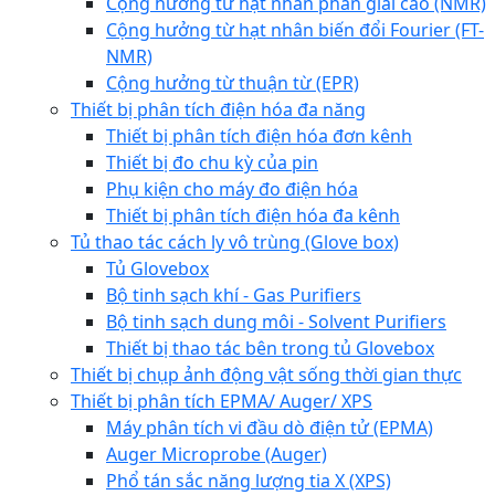
Cộng hưởng từ hạt nhân phân giải cao (NMR)
Cộng hưởng từ hạt nhân biến đổi Fourier (FT-
NMR)
Cộng hưởng từ thuận từ (EPR)
Thiết bị phân tích điện hóa đa năng
Thiết bị phân tích điện hóa đơn kênh
Thiết bị đo chu kỳ của pin
Phụ kiện cho máy đo điện hóa
Thiết bị phân tích điện hóa đa kênh
Tủ thao tác cách ly vô trùng (Glove box)
Tủ Glovebox
Bộ tinh sạch khí - Gas Purifiers
Bộ tinh sạch dung môi - Solvent Purifiers
Thiết bị thao tác bên trong tủ Glovebox
Thiết bị chụp ảnh động vật sống thời gian thực
Thiết bị phân tích EPMA/ Auger/ XPS
Máy phân tích vi đầu dò điện tử (EPMA)
Auger Microprobe (Auger)
Phổ tán sắc năng lượng tia X (XPS)