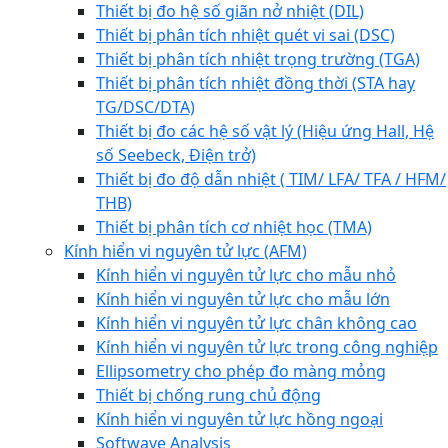
Thiết bị đo hệ số giãn nở nhiệt (DIL)
Thiết bị phân tích nhiệt quét vi sai (DSC)
Thiết bị phân tích nhiệt trọng trường (TGA)
Thiết bị phân tích nhiệt đồng thời (STA hay
TG/DSC/DTA)
Thiết bị đo các hệ số vật lý (Hiệu ứng Hall, Hệ
số Seebeck, Điện trở)
Thiết bị đo độ dẫn nhiệt ( TIM/ LFA/ TFA / HFM/
THB)
Thiết bị phân tích cơ nhiệt học (TMA)
Kính hiển vi nguyên tử lực (AFM)
Kính hiển vi nguyên tử lực cho mẫu nhỏ
Kính hiển vi nguyên tử lực cho mẫu lớn
Kính hiển vi nguyên tử lực chân không cao
Kính hiển vi nguyên tử lực trong công nghiệp
Ellipsometry cho phép đo màng mỏng
Thiết bị chống rung chủ động
Kính hiển vi nguyên tử lực hồng ngoại
Softwave Analysis