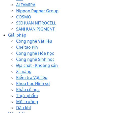
ALTAMIRA
Nippon Papper Group
COSMO
SICHUAN NITROCELL
SANHUAN PIGMENT
Giải pháp
Công nghệ Vật liệu
Chế tạo Pin
Công nghệ Hóa học
Công nghệ Sinh học
Địa chất - Khoáng sản
Xi măng
Kiểm tra Vật liệu
Khoa học Hình sự
Khảo cổ học
Thực phẩm
Môi trường
Dầu khí