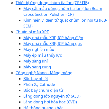
Thiết bị ứng dụng chùm tia Ion (CP/ FIB)
Máy cắt mẫu dùng chùm tia ion ( Ion Beam
Cross Section Polisher - CP)
Kính hiển vi điện tử quét chùm ion hội tụ (FIB-
SEM)
Chuẩn bị mẫu XRF
Máy phá mẫu XRF, ICP bằng điện
Máy phá mẫu XRF, ICP bằng gas
Máy nghiền mẫu
Máy ép mẫu thủy lực
Máy sàng khí
Máy sàng rung
Công nghệ Nano - Màng mỏng
Bốc bay nhiệt
Phún Xạ Cathode
Bốc bay chùm điện tử
Lắng đọng lớp nguyên tử (ALD)
Lắng đọng hơi hóa học (CVD)
Hệ thống quang khắc