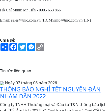
Hồ Chí Minh: Mr Tiến - 0905 653 866
Email: sales@tnic.com.vn (HCM)/info@tnic.com.vn(HN)
Chia sẻ:
Share
Facebook
Twitter
Messenger
Copy
Link
Tin tức liên quan
Ngày 07 tháng 08 năm 2026
THÔNG BÁO NGHỈ TẾT NGUYÊN ĐÁN
NHÂM DẦN 2022
Công ty TNHH Thương mại và Đầu tư T&N thông báo lịch
nghỉ Tết Âm Lịch 2022 tới Quý khách hàng và Quý đối tác