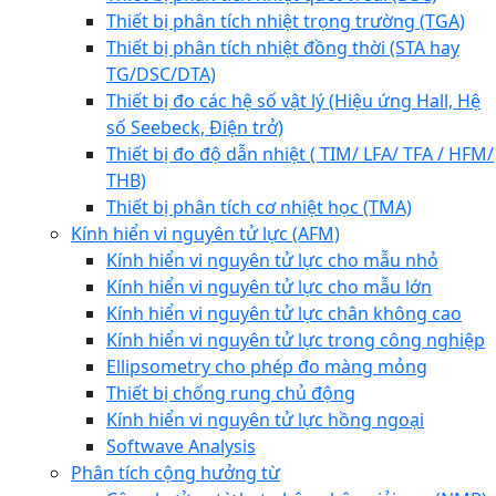
Thiết bị phân tích nhiệt trọng trường (TGA)
Thiết bị phân tích nhiệt đồng thời (STA hay
TG/DSC/DTA)
Thiết bị đo các hệ số vật lý (Hiệu ứng Hall, Hệ
số Seebeck, Điện trở)
Thiết bị đo độ dẫn nhiệt ( TIM/ LFA/ TFA / HFM/
THB)
Thiết bị phân tích cơ nhiệt học (TMA)
Kính hiển vi nguyên tử lực (AFM)
Kính hiển vi nguyên tử lực cho mẫu nhỏ
Kính hiển vi nguyên tử lực cho mẫu lớn
Kính hiển vi nguyên tử lực chân không cao
Kính hiển vi nguyên tử lực trong công nghiệp
Ellipsometry cho phép đo màng mỏng
Thiết bị chống rung chủ động
Kính hiển vi nguyên tử lực hồng ngoại
Softwave Analysis
Phân tích cộng hưởng từ