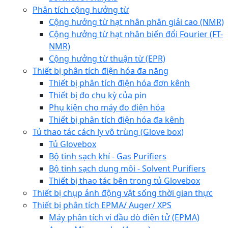
Phân tích cộng hưởng từ
Cộng hưởng từ hạt nhân phân giải cao (NMR)
Cộng hưởng từ hạt nhân biến đổi Fourier (FT-
NMR)
Cộng hưởng từ thuận từ (EPR)
Thiết bị phân tích điện hóa đa năng
Thiết bị phân tích điện hóa đơn kênh
Thiết bị đo chu kỳ của pin
Phụ kiện cho máy đo điện hóa
Thiết bị phân tích điện hóa đa kênh
Tủ thao tác cách ly vô trùng (Glove box)
Tủ Glovebox
Bộ tinh sạch khí - Gas Purifiers
Bộ tinh sạch dung môi - Solvent Purifiers
Thiết bị thao tác bên trong tủ Glovebox
Thiết bị chụp ảnh động vật sống thời gian thực
Thiết bị phân tích EPMA/ Auger/ XPS
Máy phân tích vi đầu dò điện tử (EPMA)