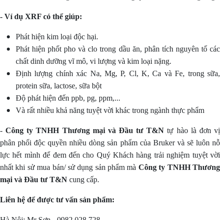
- Ví dụ XRF có thể giúp:
Phát hiện kim loại độc hại.
Phát hiện phốt pho và clo trong dầu ăn, phân tích nguyên tố các
chất dinh dưỡng vĩ mô, vi lượng và kim loại nặng.
Định lượng chính xác Na, Mg, P, Cl, K, Ca và Fe, trong sữa,
protein sữa, lactose, sữa bột
Độ phát hiện đến ppb, pg, ppm,...
Và rất nhiều khả năng tuyệt vời khác trong ngành thực phẩm
-
Công ty TNHH Thương mại và Đầu tư T&N
tự hào là đơn v
phân phối độc quyền nhiều dòng sản phẩm của Bruker và sẽ luôn nỗ
lực hết mình để đem đến cho Quý Khách hàng trải nghiệm tuyệt vời
nhất khi sử mua bán/ sử dụng sản phẩm mà
Công ty TNHH Thươn
mại và Đầu tư T&N
cung cấp.
Liên hệ để được tư vấn sản phẩm:
Hà Nội: Mr Sơn - 0982 028 728