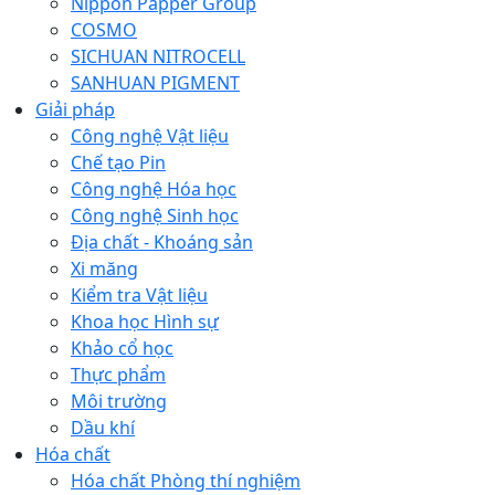
Nippon Papper Group
COSMO
SICHUAN NITROCELL
SANHUAN PIGMENT
Giải pháp
Công nghệ Vật liệu
Chế tạo Pin
Công nghệ Hóa học
Công nghệ Sinh học
Địa chất - Khoáng sản
Xi măng
Kiểm tra Vật liệu
Khoa học Hình sự
Khảo cổ học
Thực phẩm
Môi trường
Dầu khí
Hóa chất
Hóa chất Phòng thí nghiệm