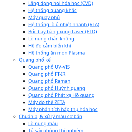
Lắng đọng hơi hóa học (CVD)
Hệ thống quang khắc
Máy quay phủ
Hệ thống lò ủ nhiệt nhanh (RTA)
Bốc bay bằng xung Laser (PLD)
Lò nung chân không
Hệ đo cảm biến khí
Hệ thống ăn mòn Plasma
Quang phổ kế
Quang phổ UV-VIS
Quang phổ FT-IR
Quang phổ Raman
Quang phổ Huỳnh quang
Quang phổ Phát xạ Hồ quang
Máy đo thế ZETA
Máy phân tích hấp thụ hóa học
Chuẩn bị & xử lý mẫu cơ bản
Lò nung mẫu
Tủ sấy phòng thí nghiệm