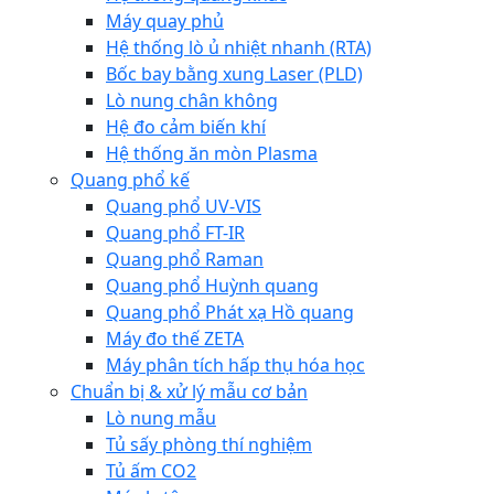
Máy quay phủ
Hệ thống lò ủ nhiệt nhanh (RTA)
Bốc bay bằng xung Laser (PLD)
Lò nung chân không
Hệ đo cảm biến khí
Hệ thống ăn mòn Plasma
Quang phổ kế
Quang phổ UV-VIS
Quang phổ FT-IR
Quang phổ Raman
Quang phổ Huỳnh quang
Quang phổ Phát xạ Hồ quang
Máy đo thế ZETA
Máy phân tích hấp thụ hóa học
Chuẩn bị & xử lý mẫu cơ bản
Lò nung mẫu
Tủ sấy phòng thí nghiệm
Tủ ấm CO2