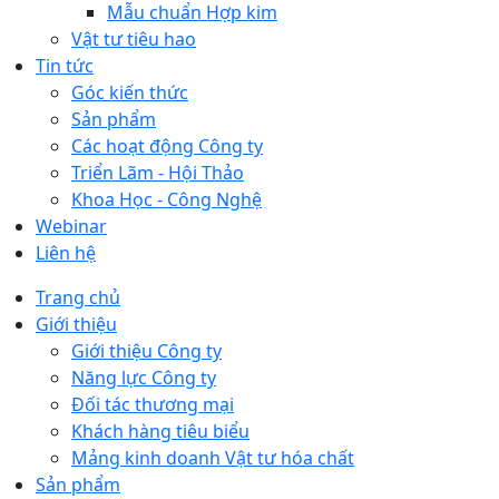
Mẫu chuẩn Hợp kim
Vật tư tiêu hao
Tin tức
Góc kiến thức
Sản phẩm
Các hoạt động Công ty
Triển Lãm - Hội Thảo
Khoa Học - Công Nghệ
Webinar
Liên hệ
Trang chủ
Giới thiệu
Giới thiệu Công ty
Năng lực Công ty
Đối tác thương mại
Khách hàng tiêu biểu
Mảng kinh doanh Vật tư hóa chất
Sản phẩm