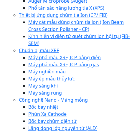
Auger Microprobe (Auger)
Phổ tán sắc năng lượng tia X (XPS)
Thiết bị ứng dụng chùm tia Ion (CP/ FIB)
Máy cắt mẫu dùng chùm tia ion ( Ion Beam
Cross Section Polisher - CP)
Kính hiển vi điện tử quét chùm ion hội tụ (FIB-
SEM)
Chuẩn bị mẫu XRF
Máy phá mẫu XRF, ICP bằng điện
Máy phá mẫu XRF, ICP bằng gas
Máy nghiền mẫu
Máy ép mẫu thủy lực
Máy sàng khí
Máy sàng rung
Công nghệ Nano - Màng mỏng
Bốc bay nhiệt
Phún Xạ Cathode
Bốc bay chùm điện tử
Lắng đọng lớp nguyên tử (ALD)