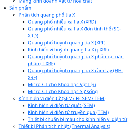
Mảng kinh doanh Vật tư hóa chất
Sản phẩm
Phân tích quang phổ tia X
Quang phổ nhiễu xạ tia X (XRD)
Quang phổ nhiễu xạ tia X đơn tinh thể (SC-
XRD)
Quang phổ huỳnh quang tia X (XRF)
Kính hiển vi huỳnh quang tia X (µXRF)
Quang phổ huỳnh quang tia X phản xạ toàn
phần (T-XRF)
Quang phổ huỳnh quang tia X cầm tay (HH-
XRF)
Micro-CT cho Khoa học Vật liệu
Micro-CT cho Khoa học Sự sống
Kính hiển vi điện tử (SEM/ FE-SEM/ TEM)
Kính hiển vi điện từ quét (SEM)
Kính hiển vi điện tử truyền qua (TEM)
Thiết bị chuẩn bị mẫu cho kính hiển vi điện tử
Thiết bị Phân tích nhiệt (Thermal Analysis)