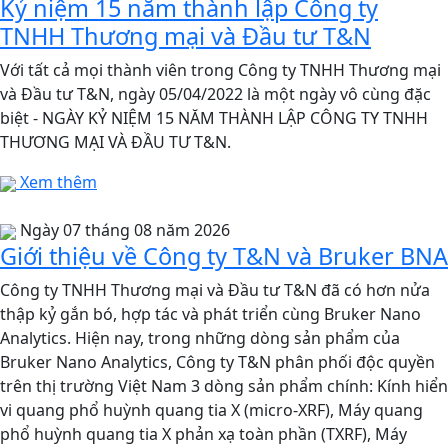
Kỷ niệm 15 năm thành lập Công ty
TNHH Thương mại và Đầu tư T&N
Với tất cả mọi thành viên trong Công ty TNHH Thương mại
và Đầu tư T&N, ngày 05/04/2022 là một ngày vô cùng đặc
biệt - NGÀY KỶ NIỆM 15 NĂM THÀNH LẬP CÔNG TY TNHH
THƯƠNG MẠI VÀ ĐẦU TƯ T&N.
Xem thêm
Ngày 07 tháng 08 năm 2026
Giới thiệu về Công ty T&N và Bruker BNA
Công ty TNHH Thương mại và Đầu tư T&N đã có hơn nửa
thập kỷ gắn bó, hợp tác và phát triển cùng Bruker Nano
Analytics. Hiện nay, trong những dòng sản phẩm của
Bruker Nano Analytics, Công ty T&N phân phối độc quyền
trên thị trường Việt Nam 3 dòng sản phẩm chính: Kính hiển
vi quang phổ huỳnh quang tia X (micro-XRF), Máy quang
phổ huỳnh quang tia X phản xạ toàn phần (TXRF), Máy