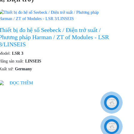
Thiết bị đo hệ số Seebeck / Điện trở suất /
Phương pháp Harman / ZT of Modules - LSR
3/LINSEIS
Model:
LSR 3
Hãng sản xuất:
LINSEIS
Xuất xứ:
Germany
ĐỌC THÊM
Sách
sách mua hàng
sách bảo mật