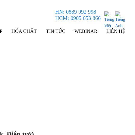
HN: 0889 992 998
HCM: 0905 653 866
P
HÓA CHẤT
TIN TỨC
WEBINAR
LIÊN HỆ
ng Hall, Hệ số Seebeck, Điện trở)
k, Điện trở)