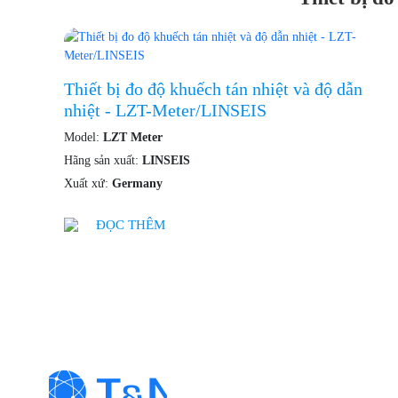
Thiết bị đo độ khuếch tán nhiệt và độ dẫn
nhiệt - LZT-Meter/LINSEIS
Model:
LZT Meter
Hãng sản xuất:
LINSEIS
Xuất xứ:
Germany
ĐỌC THÊM
Thông Tin Liên Hệ
CÔNG TY TNH
T&N