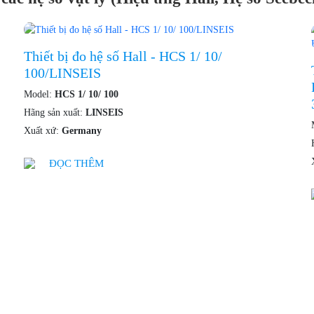
Thiết bị đo hệ số Hall - HCS 1/ 10/
100/LINSEIS
Model:
HCS 1/ 10/ 100
Hãng sản xuất:
LINSEIS
Xuất xứ:
Germany
ĐỌC THÊM
Chính 
H THƯƠNG MẠI VÀ ĐẦU TƯ
Chính 
Chính 