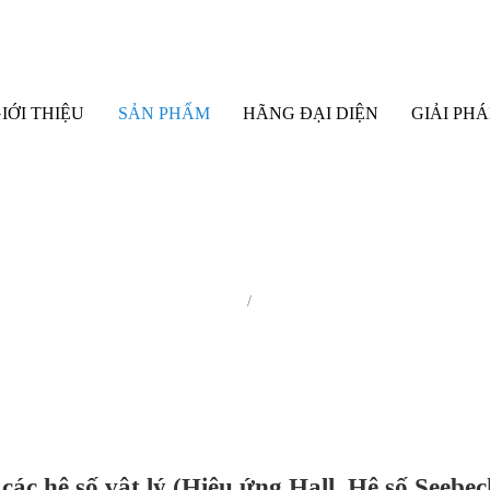
IỚI THIỆU
SẢN PHẨM
HÃNG ĐẠI DIỆN
GIẢI PHÁ
 bị Phân tích nhiệt (Thermal Analysis)
Thiết bị đo các hệ số vật lý (Hiệu ứ
 các hệ số vật lý (Hiệu ứng Hall, Hệ số Seebec