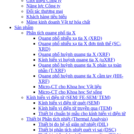
Giới thiệu Công ty
Năng lực Công ty
Đối tác thương mại
Khách hàng tiêu biểu
Mảng kinh doanh Vật tư hóa chất
Sản phẩm
Phân tích quang phổ tia X
Quang phổ nhiễu xạ tia X (XRD)
Quang phổ nhiễu xạ tia X đơn tinh thể (SC-
XRD)
Quang phổ huỳnh quang tia X (XRF)
Kính hiển vi huỳnh quang tia X (µXRF)
Quang phổ huỳnh quang tia X phản xạ toàn
phần (T-XRF)
Quang phổ huỳnh quang tia X cầm tay (HH-
XRF)
Micro-CT cho Khoa học Vật liệu
Micro-CT cho Khoa học Sự sống
Kính hiển vi điện tử (SEM/ FE-SEM/ TEM)
Kính hiển vi điện từ quét (SEM)
Kính hiển vi điện tử truyền qua (TEM)
Thiết bị chuẩn bị mẫu cho kính hiển vi điện tử
Thiết bị Phân tích nhiệt (Thermal Analysis)
Thiết bị đo hệ số giãn nở nhiệt (DIL)
Thiết bị phân tích nhiệt quét vi sai (DSC)