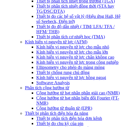
Thiết bị phân tích nhiệt trọng trường (TGA)
Thiết bị phân tích nhiệt đồng thời (STA hay
TG/DSC/DTA)
Thiết bị đo các hệ số vật lý (Hiệu ứng Hall, Hệ
số Seebeck, Điện trở)
Thiết bị đo độ dẫn nhiệt ( TIM/ LFA/ TFA /
HFM/ THB)
Thiết bị phân tích cơ nhiệt học (TMA)
Kính hiển vi nguyên tử lực (AFM)
Kính hiển vi nguyên tử lực cho mẫu nhỏ
Kính hiển vi nguyên tử lực cho mẫu lớn
Kính hiển vi nguyên tử lực chân không cao
Kính hiển vi nguyên tử lực trong công nghiệp
Ellipsometry cho phép đo màng mỏng
Thiết bị chống rung chủ động
Kính hiển vi nguyên tử lực hồng ngoại
Softwave Analysis
Phân tích cộng hưởng từ
Cộng hưởng từ hạt nhân phân giải cao (NMR)
Cộng hưởng từ hạt nhân biến đổi Fourier (FT-
NMR)
Cộng hưởng từ thuận từ (EPR)
Thiết bị phân tích điện hóa đa năng
Thiết bị phân tích điện hóa đơn kênh
Thiết bị đo chu kỳ của pin