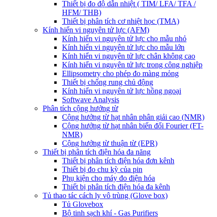
Thiết bị đo độ dẫn nhiệt ( TIM/ LFA/ TFA /
HFM/ THB)
Thiết bị phân tích cơ nhiệt học (TMA)
Kính hiển vi nguyên tử lực (AFM)
Kính hiển vi nguyên tử lực cho mẫu nhỏ
Kính hiển vi nguyên tử lực cho mẫu lớn
Kính hiển vi nguyên tử lực chân không cao
Kính hiển vi nguyên tử lực trong công nghiệp
Ellipsometry cho phép đo màng mỏng
Thiết bị chống rung chủ động
Kính hiển vi nguyên tử lực hồng ngoại
Softwave Analysis
Phân tích cộng hưởng từ
Cộng hưởng từ hạt nhân phân giải cao (NMR)
Cộng hưởng từ hạt nhân biến đổi Fourier (FT-
NMR)
Cộng hưởng từ thuận từ (EPR)
Thiết bị phân tích điện hóa đa năng
Thiết bị phân tích điện hóa đơn kênh
Thiết bị đo chu kỳ của pin
Phụ kiện cho máy đo điện hóa
Thiết bị phân tích điện hóa đa kênh
Tủ thao tác cách ly vô trùng (Glove box)
Tủ Glovebox
Bộ tinh sạch khí - Gas Purifiers