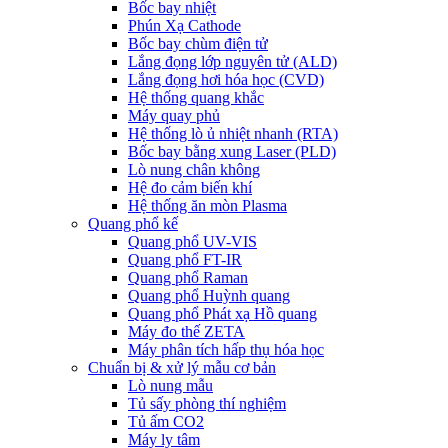
Bốc bay nhiệt
Phún Xạ Cathode
Bốc bay chùm điện tử
Lắng đọng lớp nguyên tử (ALD)
Lắng đọng hơi hóa học (CVD)
Hệ thống quang khắc
Máy quay phủ
Hệ thống lò ủ nhiệt nhanh (RTA)
Bốc bay bằng xung Laser (PLD)
Lò nung chân không
Hệ đo cảm biến khí
Hệ thống ăn mòn Plasma
Quang phổ kế
Quang phổ UV-VIS
Quang phổ FT-IR
Quang phổ Raman
Quang phổ Huỳnh quang
Quang phổ Phát xạ Hồ quang
Máy đo thế ZETA
Máy phân tích hấp thụ hóa học
Chuẩn bị & xử lý mẫu cơ bản
Lò nung mẫu
Tủ sấy phòng thí nghiệm
Tủ ấm CO2
Máy ly tâm