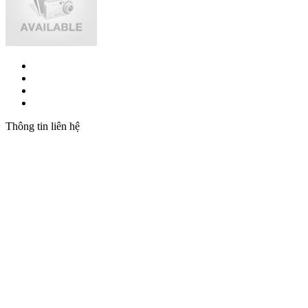
Thông tin liên hệ
CÔNG TY TNHH THƯƠNG MẠI VÀ ĐẦU
TƯ T&N
Trụ sở: 19 Hàng Thiếc, P. Hàng Gai, Q. Hoàn Kiếm, TP.
Hà Nội
Chi nhánh: 410/7A Cách Mạng Tháng 8, P.11, Q.3, TP.
HCM
MST: 0102208550
Email: hanhph@tnic.com.vn (HN) | sales@tnic.com.vn