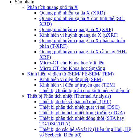
Sản phẩm
Phân tích quang phổ tia X
Quang phổ nhiễu xạ tia X (XRD)
Quang phổ nhiễu xạ tia X đơn tinh thể (SC-
XRD)
Quang phổ huỳnh quang tia X (XRF)
Kính hiển vi huỳnh quang tia X (µXRF)
Quang phổ huỳnh quang tia X phản xạ toàn
phần (T-XRF)
Quang phổ huỳnh quang tia X cầm tay (HH-
XRF)
Micro-CT cho Khoa học Vật liệu
Micro-CT cho Khoa học Sự sống
Kính hiển vi điện tử (SEM/ FE-SEM/ TEM)
Kính hiển vi điện từ quét (SEM)
Kính hiển vi điện tử truyền qua (TEM)
Thiết bị chuẩn bị mẫu cho kính hiển vi điện tử
Thiết bị Phân tích nhiệt (Thermal Analysis)
Thiết bị đo hệ số giãn nở nhiệt (DIL)
Thiết bị phân tích nhiệt quét vi sai (DSC)
Thiết bị phân tích nhiệt trọng trường (TGA)
Thiết bị phân tích nhiệt đồng thời (STA hay
TG/DSC/DTA)
Thiết bị đo các hệ số vật lý (Hiệu ứng Hall, Hệ
số Seebeck, Điện trở)