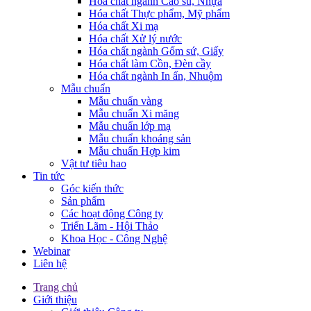
Hóa chất ngành Cao su, Nhựa
Hóa chất Thực phẩm, Mỹ phẩm
Hóa chất Xi mạ
Hóa chất Xử lý nước
Hóa chất ngành Gốm sứ, Giấy
Hóa chất làm Cồn, Đèn cầy
Hóa chất ngành In ấn, Nhuộm
Mẫu chuẩn
Mẫu chuẩn vàng
Mẫu chuẩn Xi măng
Mẫu chuẩn lớp mạ
Mẫu chuẩn khoáng sản
Mẫu chuẩn Hợp kim
Vật tư tiêu hao
Tin tức
Góc kiến thức
Sản phẩm
Các hoạt động Công ty
Triển Lãm - Hội Thảo
Khoa Học - Công Nghệ
Webinar
Liên hệ
Trang chủ
Giới thiệu