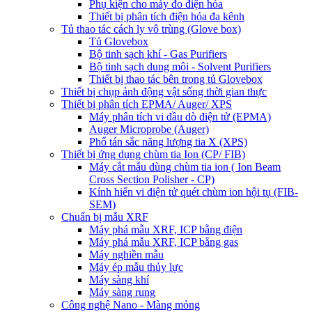
Phụ kiện cho máy đo điện hóa
Thiết bị phân tích điện hóa đa kênh
Tủ thao tác cách ly vô trùng (Glove box)
Tủ Glovebox
Bộ tinh sạch khí - Gas Purifiers
Bộ tinh sạch dung môi - Solvent Purifiers
Thiết bị thao tác bên trong tủ Glovebox
Thiết bị chụp ảnh động vật sống thời gian thực
Thiết bị phân tích EPMA/ Auger/ XPS
Máy phân tích vi đầu dò điện tử (EPMA)
Auger Microprobe (Auger)
Phổ tán sắc năng lượng tia X (XPS)
Thiết bị ứng dụng chùm tia Ion (CP/ FIB)
Máy cắt mẫu dùng chùm tia ion ( Ion Beam
Cross Section Polisher - CP)
Kính hiển vi điện tử quét chùm ion hội tụ (FIB-
SEM)
Chuẩn bị mẫu XRF
Máy phá mẫu XRF, ICP bằng điện
Máy phá mẫu XRF, ICP bằng gas
Máy nghiền mẫu
Máy ép mẫu thủy lực
Máy sàng khí
Máy sàng rung
Công nghệ Nano - Màng mỏng