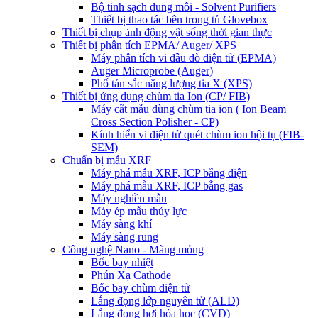
Bộ tinh sạch dung môi - Solvent Purifiers
Thiết bị thao tác bên trong tủ Glovebox
Thiết bị chụp ảnh động vật sống thời gian thực
Thiết bị phân tích EPMA/ Auger/ XPS
Máy phân tích vi đầu dò điện tử (EPMA)
Auger Microprobe (Auger)
Phổ tán sắc năng lượng tia X (XPS)
Thiết bị ứng dụng chùm tia Ion (CP/ FIB)
Máy cắt mẫu dùng chùm tia ion ( Ion Beam
Cross Section Polisher - CP)
Kính hiển vi điện tử quét chùm ion hội tụ (FIB-
SEM)
Chuẩn bị mẫu XRF
Máy phá mẫu XRF, ICP bằng điện
Máy phá mẫu XRF, ICP bằng gas
Máy nghiền mẫu
Máy ép mẫu thủy lực
Máy sàng khí
Máy sàng rung
Công nghệ Nano - Màng mỏng
Bốc bay nhiệt
Phún Xạ Cathode
Bốc bay chùm điện tử
Lắng đọng lớp nguyên tử (ALD)
Lắng đọng hơi hóa học (CVD)