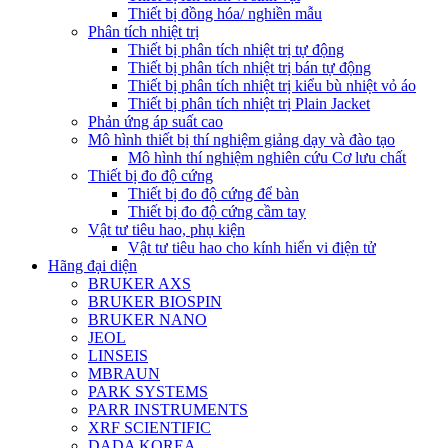
Thiết bị đồng hóa/ nghiền mẫu
Phân tích nhiệt trị
Thiết bị phân tích nhiệt trị tự động
Thiết bị phân tích nhiệt trị bán tự động
Thiết bị phân tích nhiệt trị kiểu bù nhiệt vỏ áo
Thiết bị phân tích nhiệt trị Plain Jacket
Phản ứng áp suất cao
Mô hình thiết bị thí nghiệm giảng dạy và đào tạo
Mô hình thí nghiệm nghiên cứu Cơ lưu chất
Thiết bị đo độ cứng
Thiết bị đo độ cứng để bàn
Thiết bị đo độ cứng cầm tay
Vật tư tiêu hao, phụ kiện
Vật tư tiêu hao cho kính hiển vi điện tử
Hãng đại diện
BRUKER AXS
BRUKER BIOSPIN
BRUKER NANO
JEOL
LINSEIS
MBRAUN
PARK SYSTEMS
PARR INSTRUMENTS
XRF SCIENTIFIC
DADA KOREA