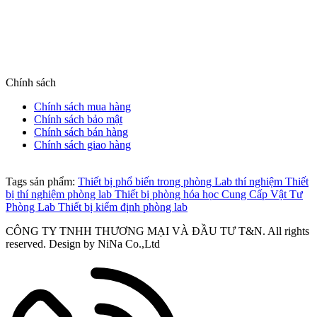
(HCM)
Hotline: 0889 992 998 (HN) | 0905 653 866 (HCM)
Website: tnic.com.vn
Chính sách
Chính sách mua hàng
Chính sách bảo mật
Chính sách bán hàng
Chính sách giao hàng
Tags sản phẩm:
Thiết bị phổ biến trong phòng Lab thí nghiệm
Thiết
bị thí nghiệm phòng lab
Thiết bị phòng hóa học
Cung Cấp Vật Tư
Phòng Lab
Thiết bị kiểm định phòng lab
CÔNG TY TNHH THƯƠNG MẠI VÀ ĐẦU TƯ T&N. All rights
reserved. Design by NiNa Co.,Ltd