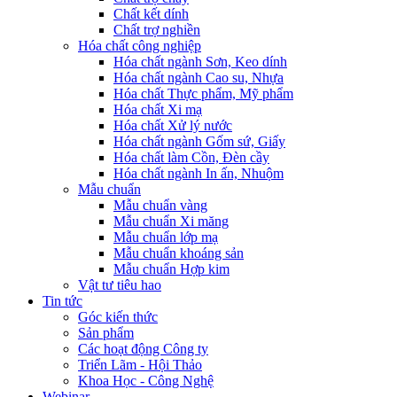
Chất kết dính
Chất trợ nghiền
Hóa chất công nghiệp
Hóa chất ngành Sơn, Keo dính
Hóa chất ngành Cao su, Nhựa
Hóa chất Thực phẩm, Mỹ phẩm
Hóa chất Xi mạ
Hóa chất Xử lý nước
Hóa chất ngành Gốm sứ, Giấy
Hóa chất làm Cồn, Đèn cầy
Hóa chất ngành In ấn, Nhuộm
Mẫu chuẩn
Mẫu chuẩn vàng
Mẫu chuẩn Xi măng
Mẫu chuẩn lớp mạ
Mẫu chuẩn khoáng sản
Mẫu chuẩn Hợp kim
Vật tư tiêu hao
Tin tức
Góc kiến thức
Sản phẩm
Các hoạt động Công ty
Triển Lãm - Hội Thảo
Khoa Học - Công Nghệ
Webinar