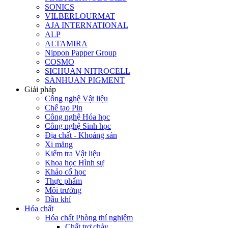
SONICS
VILBERLOURMAT
AJA INTERNATIONAL
ALP
ALTAMIRA
Nippon Papper Group
COSMO
SICHUAN NITROCELL
SANHUAN PIGMENT
Giải pháp
Công nghệ Vật liệu
Chế tạo Pin
Công nghệ Hóa học
Công nghệ Sinh học
Địa chất - Khoáng sản
Xi măng
Kiểm tra Vật liệu
Khoa học Hình sự
Khảo cổ học
Thực phẩm
Môi trường
Dầu khí
Hóa chất
Hóa chất Phòng thí nghiệm
Chất trợ chảy