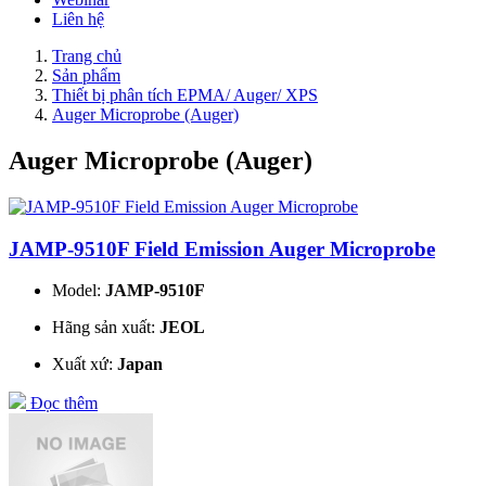
Liên hệ
Trang chủ
Sản phẩm
Thiết bị phân tích EPMA/ Auger/ XPS
Auger Microprobe (Auger)
Auger Microprobe (Auger)
JAMP-9510F Field Emission Auger Microprobe
Model:
JAMP-9510F
Hãng sản xuất:
JEOL
Xuất xứ:
Japan
Đọc thêm