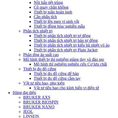
Nồi hấp tiệt trùng
Cô quay chân không
Thiết bị tuần hoàn lạnh
Cân phân tích
Thiết bị lên men vi sinh vật
Thiết bị đồng hóa/ nghiền mẫu
Phân tích nhiệt trị
Thiết bị phân tích nhiệt trị tự động
Thiết bị phân tích nhiệt trị bán tự động
Thiết bị phân tích nhiệt trị kiểu bù nhiệt vỏ áo
Thiết bị phân tích nhiệt trị Plain Jacket
Phản ứng áp suất cao
Mô hình thiết bị thí nghiệm giảng dạy và đào tạo
Mô hình thí nghiệm nghiên cứu Cơ lưu chất
Thiết bị đo độ cứng
Thiết bị đo độ cứng để bàn
Thiết bị đo độ cứng cầm tay
Vật tư tiêu hao, phụ kiện
Vật tư tiêu hao cho kính hiển vi điện tử
Hãng đại diện
BRUKER AXS
BRUKER BIOSPIN
BRUKER NANO
JEOL
LINSEIS