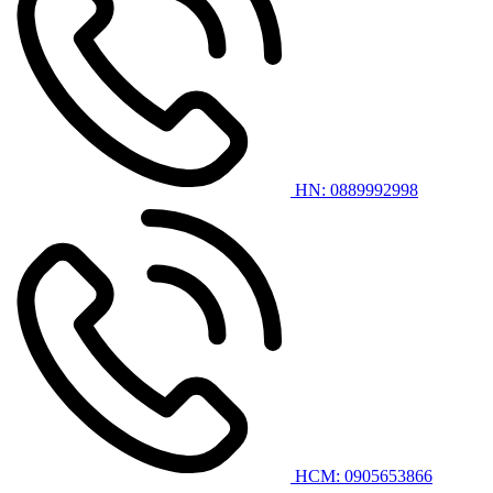
HN: 0889992998
HCM: 0905653866