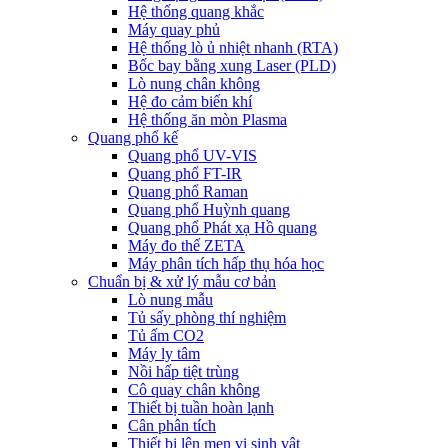
Hệ thống quang khắc
Máy quay phủ
Hệ thống lò ủ nhiệt nhanh (RTA)
Bốc bay bằng xung Laser (PLD)
Lò nung chân không
Hệ đo cảm biến khí
Hệ thống ăn mòn Plasma
Quang phổ kế
Quang phổ UV-VIS
Quang phổ FT-IR
Quang phổ Raman
Quang phổ Huỳnh quang
Quang phổ Phát xạ Hồ quang
Máy đo thế ZETA
Máy phân tích hấp thụ hóa học
Chuẩn bị & xử lý mẫu cơ bản
Lò nung mẫu
Tủ sấy phòng thí nghiệm
Tủ ấm CO2
Máy ly tâm
Nồi hấp tiệt trùng
Cô quay chân không
Thiết bị tuần hoàn lạnh
Cân phân tích
Thiết bị lên men vi sinh vật