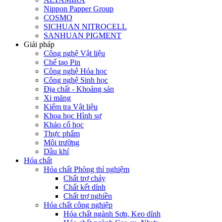
Nippon Papper Group
COSMO
SICHUAN NITROCELL
SANHUAN PIGMENT
Giải pháp
Công nghệ Vật liệu
Chế tạo Pin
Công nghệ Hóa học
Công nghệ Sinh học
Địa chất - Khoáng sản
Xi măng
Kiểm tra Vật liệu
Khoa học Hình sự
Khảo cổ học
Thực phẩm
Môi trường
Dầu khí
Hóa chất
Hóa chất Phòng thí nghiệm
Chất trợ chảy
Chất kết dính
Chất trợ nghiền
Hóa chất công nghiệp
Hóa chất ngành Sơn, Keo dính