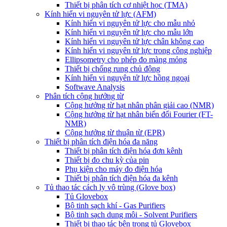
Thiết bị phân tích cơ nhiệt học (TMA)
Kính hiển vi nguyên tử lực (AFM)
Kính hiển vi nguyên tử lực cho mẫu nhỏ
Kính hiển vi nguyên tử lực cho mẫu lớn
Kính hiển vi nguyên tử lực chân không cao
Kính hiển vi nguyên tử lực trong công nghiệp
Ellipsometry cho phép đo màng mỏng
Thiết bị chống rung chủ động
Kính hiển vi nguyên tử lực hồng ngoại
Softwave Analysis
Phân tích cộng hưởng từ
Cộng hưởng từ hạt nhân phân giải cao (NMR)
Cộng hưởng từ hạt nhân biến đổi Fourier (FT-
NMR)
Cộng hưởng từ thuận từ (EPR)
Thiết bị phân tích điện hóa đa năng
Thiết bị phân tích điện hóa đơn kênh
Thiết bị đo chu kỳ của pin
Phụ kiện cho máy đo điện hóa
Thiết bị phân tích điện hóa đa kênh
Tủ thao tác cách ly vô trùng (Glove box)
Tủ Glovebox
Bộ tinh sạch khí - Gas Purifiers
Bộ tinh sạch dung môi - Solvent Purifiers
Thiết bị thao tác bên trong tủ Glovebox