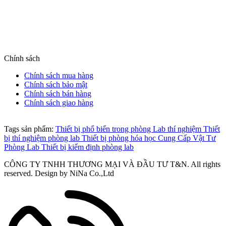
(HCM)
Hotline: 0889 992 998 (HN) | 0905 653 866 (HCM)
Website: tnic.com.vn
Chính sách
Chính sách mua hàng
Chính sách bảo mật
Chính sách bán hàng
Chính sách giao hàng
Tags sản phẩm:
Thiết bị phổ biến trong phòng Lab thí nghiệm
Thiết
bị thí nghiệm phòng lab
Thiết bị phòng hóa học
Cung Cấp Vật Tư
Phòng Lab
Thiết bị kiểm định phòng lab
CÔNG TY TNHH THƯƠNG MẠI VÀ ĐẦU TƯ T&N. All rights
reserved. Design by NiNa Co.,Ltd