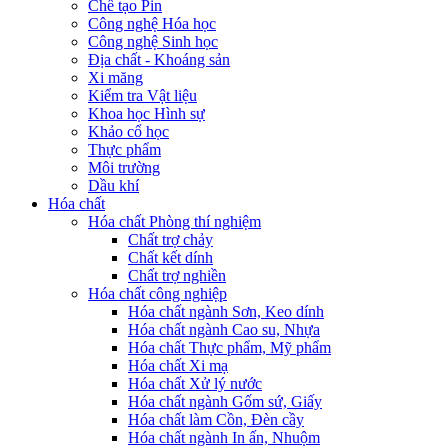
Chế tạo Pin
Công nghệ Hóa học
Công nghệ Sinh học
Địa chất - Khoáng sản
Xi măng
Kiểm tra Vật liệu
Khoa học Hình sự
Khảo cổ học
Thực phẩm
Môi trường
Dầu khí
Hóa chất
Hóa chất Phòng thí nghiệm
Chất trợ chảy
Chất kết dính
Chất trợ nghiền
Hóa chất công nghiệp
Hóa chất ngành Sơn, Keo dính
Hóa chất ngành Cao su, Nhựa
Hóa chất Thực phẩm, Mỹ phẩm
Hóa chất Xi mạ
Hóa chất Xử lý nước
Hóa chất ngành Gốm sứ, Giấy
Hóa chất làm Cồn, Đèn cầy
Hóa chất ngành In ấn, Nhuộm