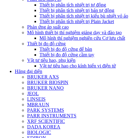
Thiết bị phân tích nhiệt trị tự động
Thiết bị phân tích nhiệt trị bán tự động
Thiết bị phân tích nhiệt trị kiểu bù nhiệt vỏ áo
Thiết bị phân tích nhiệt trị Plain Jacket
Phản ứng áp suất cao
Mô hình thiết bị thí nghiệm giảng dạy và đào tạo
Mô hình thí nghiệm nghiên cứu Cơ lưu chất
Thiết bị đo độ cứng
Thiết bị đo độ cứng để bàn
Thiết bị đo độ cứng cầm tay
Vật tư tiêu hao, phụ kiện
Vật tư tiêu hao cho kính hiển vi điện tử
Hãng đại diện
BRUKER AXS
BRUKER BIOSPIN
BRUKER NANO
JEOL
LINSEIS
MBRAUN
PARK SYSTEMS
PARR INSTRUMENTS
XRF SCIENTIFIC
DADA KOREA
BIOLOGIC
EDIBON