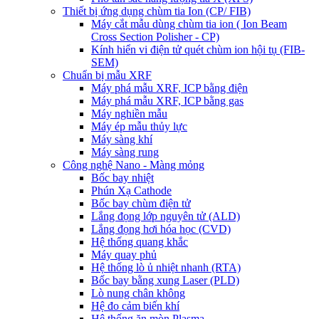
Thiết bị ứng dụng chùm tia Ion (CP/ FIB)
Máy cắt mẫu dùng chùm tia ion ( Ion Beam
Cross Section Polisher - CP)
Kính hiển vi điện tử quét chùm ion hội tụ (FIB-
SEM)
Chuẩn bị mẫu XRF
Máy phá mẫu XRF, ICP bằng điện
Máy phá mẫu XRF, ICP bằng gas
Máy nghiền mẫu
Máy ép mẫu thủy lực
Máy sàng khí
Máy sàng rung
Công nghệ Nano - Màng mỏng
Bốc bay nhiệt
Phún Xạ Cathode
Bốc bay chùm điện tử
Lắng đọng lớp nguyên tử (ALD)
Lắng đọng hơi hóa học (CVD)
Hệ thống quang khắc
Máy quay phủ
Hệ thống lò ủ nhiệt nhanh (RTA)
Bốc bay bằng xung Laser (PLD)
Lò nung chân không
Hệ đo cảm biến khí
Hệ thống ăn mòn Plasma