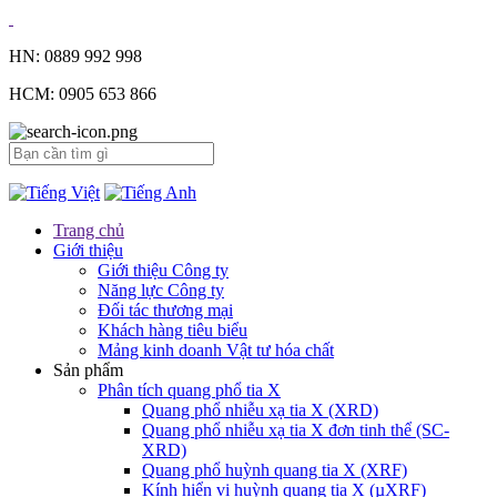
HN: 0889 992 998
HCM: 0905 653 866
Trang chủ
Giới thiệu
Giới thiệu Công ty
Năng lực Công ty
Đối tác thương mại
Khách hàng tiêu biểu
Mảng kinh doanh Vật tư hóa chất
Sản phẩm
Phân tích quang phổ tia X
Quang phổ nhiễu xạ tia X (XRD)
Quang phổ nhiễu xạ tia X đơn tinh thể (SC-
XRD)
Quang phổ huỳnh quang tia X (XRF)
Kính hiển vi huỳnh quang tia X (µXRF)