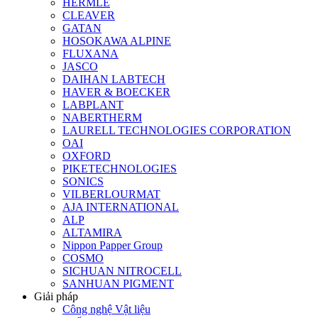
HERMLE
CLEAVER
GATAN
HOSOKAWA ALPINE
FLUXANA
JASCO
DAIHAN LABTECH
HAVER & BOECKER
LABPLANT
NABERTHERM
LAURELL TECHNOLOGIES CORPORATION
OAI
OXFORD
PIKETECHNOLOGIES
SONICS
VILBERLOURMAT
AJA INTERNATIONAL
ALP
ALTAMIRA
Nippon Papper Group
COSMO
SICHUAN NITROCELL
SANHUAN PIGMENT
Giải pháp
Công nghệ Vật liệu