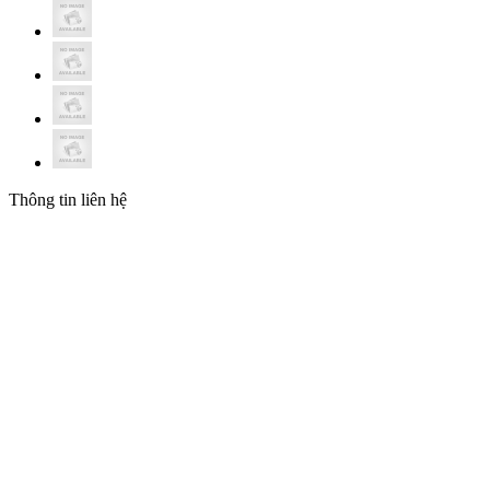
Thông tin liên hệ
CÔNG TY TNHH THƯƠNG MẠI VÀ ĐẦU
TƯ T&N
Trụ sở: 19 Hàng Thiếc, P. Hàng Gai, Q. Hoàn Kiếm, TP.
Hà Nội
Chi nhánh: 410/7A Cách Mạng Tháng 8, P.11, Q.3, TP.
HCM
MST: 0102208550
Email: hanhph@tnic.com.vn (HN) | sales@tnic.com.vn