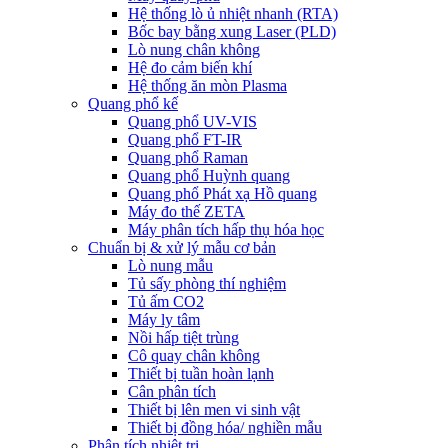
Hệ thống lò ủ nhiệt nhanh (RTA)
Bốc bay bằng xung Laser (PLD)
Lò nung chân không
Hệ đo cảm biến khí
Hệ thống ăn mòn Plasma
Quang phổ kế
Quang phổ UV-VIS
Quang phổ FT-IR
Quang phổ Raman
Quang phổ Huỳnh quang
Quang phổ Phát xạ Hồ quang
Máy đo thế ZETA
Máy phân tích hấp thụ hóa học
Chuẩn bị & xử lý mẫu cơ bản
Lò nung mẫu
Tủ sấy phòng thí nghiệm
Tủ ấm CO2
Máy ly tâm
Nồi hấp tiệt trùng
Cô quay chân không
Thiết bị tuần hoàn lạnh
Cân phân tích
Thiết bị lên men vi sinh vật
Thiết bị đồng hóa/ nghiền mẫu
Phân tích nhiệt trị