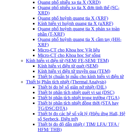
Quang phổ nhiễu xạ tia X (XRD)
Quang phổ nhiễu xạ tia X đơn tinh thể (SC-
XRD)
Quang phổ huỳnh quang tia X (XRF)
Kính hiển vi huỳnh quang tia X (µXRF)
Quang phổ huỳnh quang tia X phản xạ toàn
phần (T-XRF)
Quang phổ huỳnh quang tia X cầm tay (HH-
XRF)
Micro-CT cho Khoa học Vật liệu
Micro-CT cho Khoa học Sự sống
Kính hiển vi điện tử (SEM/ FE-SEM/ TEM)
Kính hiển vi điện từ quét (SEM)
Kính hiển vi điện tử truyền qua (TEM)
Thiết bị chuẩn bị mẫu cho kính hiển vi điện tử
Thiết bị Phân tích nhiệt (Thermal Analysis)
Thiết bị đo hệ số giãn nở nhiệt (DIL)
Thiết bị phân tích nhiệt quét vi sai (DSC)
Thiết bị phân tích nhiệt trọng trường (TGA)
Thiết bị phân tích nhiệt đồng thời (STA hay
TG/DSC/DTA)
Thiết bị đo các hệ số vật lý (Hiệu ứng Hall, Hệ
số Seebeck, Điện trở)
Thiết bị đo độ dẫn nhiệt ( TIM/ LFA/ TFA /
HFM/ THB)