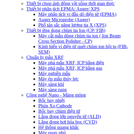
Thiết bị chụp ảnh động vật sống thời gian thực
Thiết bị phân tích EPMA/ Auger/ XPS
Máy phân tích vi đầu dò điện tử (EPMA)
Auger Microprobe (Auger)
Phổ tán sắc năng lượng tia X (XPS)
Thiết bị ứng dụng chùm tia Ion (CP/ FIB)
Máy cắt mẫu dùng chùm tia ion ( Ion Beam
Cross Section Polisher - CP)
Kính hiển vi điện tử quét chùm ion hội tụ (FIB-
SEM)
Chuẩn bị mẫu XRF
Máy phá mẫu XRF, ICP bằng điện
Máy phá mẫu XRF, ICP bằng gas
Máy nghiền mẫu
Máy ép mẫu thủy lực
Máy sàng khí
Máy sàng rung
Công nghệ Nano - Màng mỏng
Bốc bay nhiệt
Phún Xạ Cathode
Bốc bay chùm điện tử
Lắng đọng lớp nguyên tử (ALD)
Lắng đọng hơi hóa học (CVD)
Hệ thống quang khắc
Máy quay phủ