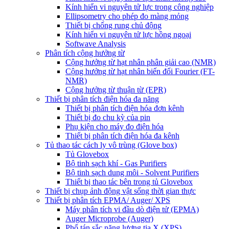
Kính hiển vi nguyên tử lực trong công nghiệp
Ellipsometry cho phép đo màng mỏng
Thiết bị chống rung chủ động
Kính hiển vi nguyên tử lực hồng ngoại
Softwave Analysis
Phân tích cộng hưởng từ
Cộng hưởng từ hạt nhân phân giải cao (NMR)
Cộng hưởng từ hạt nhân biến đổi Fourier (FT-
NMR)
Cộng hưởng từ thuận từ (EPR)
Thiết bị phân tích điện hóa đa năng
Thiết bị phân tích điện hóa đơn kênh
Thiết bị đo chu kỳ của pin
Phụ kiện cho máy đo điện hóa
Thiết bị phân tích điện hóa đa kênh
Tủ thao tác cách ly vô trùng (Glove box)
Tủ Glovebox
Bộ tinh sạch khí - Gas Purifiers
Bộ tinh sạch dung môi - Solvent Purifiers
Thiết bị thao tác bên trong tủ Glovebox
Thiết bị chụp ảnh động vật sống thời gian thực
Thiết bị phân tích EPMA/ Auger/ XPS
Máy phân tích vi đầu dò điện tử (EPMA)
Auger Microprobe (Auger)
Phổ tán sắc năng lượng tia X (XPS)