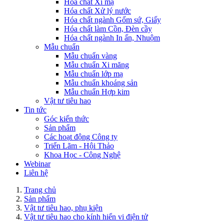
Hóa chất Xi mạ
Hóa chất Xử lý nước
Hóa chất ngành Gốm sứ, Giấy
Hóa chất làm Cồn, Đèn cầy
Hóa chất ngành In ấn, Nhuộm
Mẫu chuẩn
Mẫu chuẩn vàng
Mẫu chuẩn Xi măng
Mẫu chuẩn lớp mạ
Mẫu chuẩn khoáng sản
Mẫu chuẩn Hợp kim
Vật tư tiêu hao
Tin tức
Góc kiến thức
Sản phẩm
Các hoạt động Công ty
Triển Lãm - Hội Thảo
Khoa Học - Công Nghệ
Webinar
Liên hệ
Trang chủ
Sản phẩm
Vật tư tiêu hao, phụ kiện
Vật tư tiêu hao cho kính hiển vi điện tử