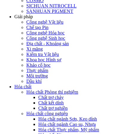
COSMO
SICHUAN NITROCELL
SANHUAN PIGMENT
Giải pháp
Công nghệ Vật liệu
Chế tạo Pin
Công nghệ Hóa học
Công nghệ Sinh học
Địa chất - Khoáng sản
Xi măng
Kiểm tra Vật liệu
Khoa học Hình sự
Khảo cổ học
Thực phẩm
Môi trường
Dầu khí
Hóa chất
Hóa chất Phòng thí nghiệm
Chất trợ chảy
Chất kết dính
Chất trợ nghiền
Hóa chất công nghiệp
Hóa chất ngành Sơn, Keo dính
Hóa chất ngành Cao su, Nhựa
Hóa chất Thực phẩm, Mỹ phẩm