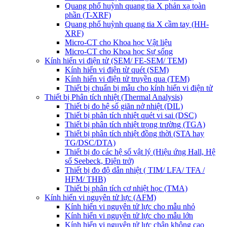
Quang phổ huỳnh quang tia X phản xạ toàn
phần (T-XRF)
Quang phổ huỳnh quang tia X cầm tay (HH-
XRF)
Micro-CT cho Khoa học Vật liệu
Micro-CT cho Khoa học Sự sống
Kính hiển vi điện tử (SEM/ FE-SEM/ TEM)
Kính hiển vi điện từ quét (SEM)
Kính hiển vi điện tử truyền qua (TEM)
Thiết bị chuẩn bị mẫu cho kính hiển vi điện tử
Thiết bị Phân tích nhiệt (Thermal Analysis)
Thiết bị đo hệ số giãn nở nhiệt (DIL)
Thiết bị phân tích nhiệt quét vi sai (DSC)
Thiết bị phân tích nhiệt trọng trường (TGA)
Thiết bị phân tích nhiệt đồng thời (STA hay
TG/DSC/DTA)
Thiết bị đo các hệ số vật lý (Hiệu ứng Hall, Hệ
số Seebeck, Điện trở)
Thiết bị đo độ dẫn nhiệt ( TIM/ LFA/ TFA /
HFM/ THB)
Thiết bị phân tích cơ nhiệt học (TMA)
Kính hiển vi nguyên tử lực (AFM)
Kính hiển vi nguyên tử lực cho mẫu nhỏ
Kính hiển vi nguyên tử lực cho mẫu lớn
Kính hiển vi nguyên tử lực chân không cao