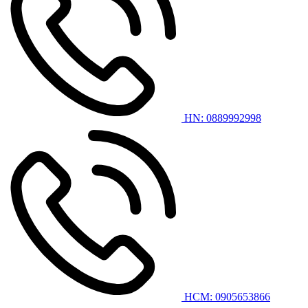
HN: 0889992998
HCM: 0905653866