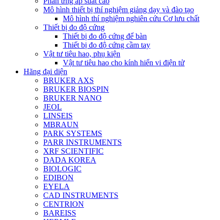
Phản ứng áp suất cao
Mô hình thiết bị thí nghiệm giảng dạy và đào tạo
Mô hình thí nghiệm nghiên cứu Cơ lưu chất
Thiết bị đo độ cứng
Thiết bị đo độ cứng để bàn
Thiết bị đo độ cứng cầm tay
Vật tư tiêu hao, phụ kiện
Vật tư tiêu hao cho kính hiển vi điện tử
Hãng đại diện
BRUKER AXS
BRUKER BIOSPIN
BRUKER NANO
JEOL
LINSEIS
MBRAUN
PARK SYSTEMS
PARR INSTRUMENTS
XRF SCIENTIFIC
DADA KOREA
BIOLOGIC
EDIBON
EYELA
CAD INSTRUMENTS
CENTRION
BAREISS