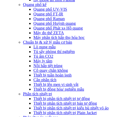
Quang phổ kế
Quang phổ UV-VIS
Quang phổ FT-IR
Quang phổ Raman
Quang phổ Huỳnh quang
Quang phổ Phát xạ Hồ quang
Máy đo thế ZETA
Máy phân tích hấp thụ hóa học
Chuẩn bị & xử lý mẫu cơ bản
Lò nung mẫu
Tủ sấy phòng thí nghiệm
Tủ ấm CO2
Máy ly tâm
Nồi hấp tiệt trùng
Cô quay chân không
Thiết bị tuần hoàn lạnh
Cân phân tích
Thiết bị lên men vi sinh vật
Thiết bị đồng hóa/ nghiền mẫu
Phân tích nhiệt trị
Thiết bị phân tích nhiệt trị tự động
Thiết bị phân tích nhiệt trị bán tự động
Thiết bị phân tích nhiệt trị kiểu bù nhiệt vỏ áo
Thiết bị phân tích nhiệt trị Plain Jacket