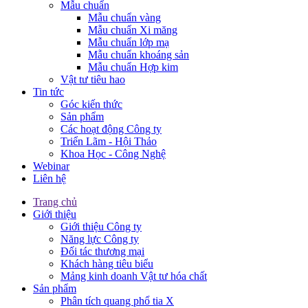
Mẫu chuẩn
Mẫu chuẩn vàng
Mẫu chuẩn Xi măng
Mẫu chuẩn lớp mạ
Mẫu chuẩn khoáng sản
Mẫu chuẩn Hợp kim
Vật tư tiêu hao
Tin tức
Góc kiến thức
Sản phẩm
Các hoạt động Công ty
Triển Lãm - Hội Thảo
Khoa Học - Công Nghệ
Webinar
Liên hệ
Trang chủ
Giới thiệu
Giới thiệu Công ty
Năng lực Công ty
Đối tác thương mại
Khách hàng tiêu biểu
Mảng kinh doanh Vật tư hóa chất
Sản phẩm
Phân tích quang phổ tia X