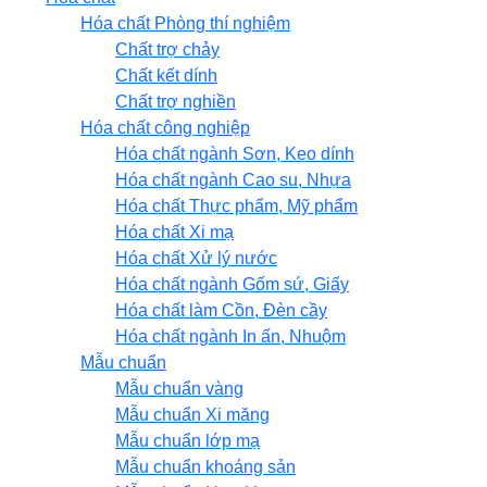
Hóa chất Phòng thí nghiệm
Chất trợ chảy
Chất kết dính
Chất trợ nghiền
Hóa chất công nghiệp
Hóa chất ngành Sơn, Keo dính
Hóa chất ngành Cao su, Nhựa
Hóa chất Thực phẩm, Mỹ phẩm
Hóa chất Xi mạ
Hóa chất Xử lý nước
Hóa chất ngành Gốm sứ, Giấy
Hóa chất làm Cồn, Đèn cầy
Hóa chất ngành In ấn, Nhuộm
Mẫu chuẩn
Mẫu chuẩn vàng
Mẫu chuẩn Xi măng
Mẫu chuẩn lớp mạ
Mẫu chuẩn khoáng sản