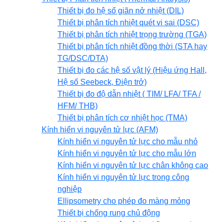
Thiết bị đo hệ số giãn nở nhiệt (DIL)
Thiết bị phân tích nhiệt quét vi sai (DSC)
Thiết bị phân tích nhiệt trọng trường (TGA)
Thiết bị phân tích nhiệt đồng thời (STA hay
TG/DSC/DTA)
Thiết bị đo các hệ số vật lý (Hiệu ứng Hall,
Hệ số Seebeck, Điện trở)
Thiết bị đo độ dẫn nhiệt ( TIM/ LFA/ TFA /
HFM/ THB)
Thiết bị phân tích cơ nhiệt học (TMA)
Kính hiển vi nguyên tử lực (AFM)
Kính hiển vi nguyên tử lực cho mẫu nhỏ
Kính hiển vi nguyên tử lực cho mẫu lớn
Kính hiển vi nguyên tử lực chân không cao
Kính hiển vi nguyên tử lực trong công
nghiệp
Ellipsometry cho phép đo màng mỏng
Thiết bị chống rung chủ động