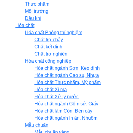
Thực phẩm
Môi trường
Dầu khí
Hóa chất
Hóa chất Phòng thí nghiệm
Chất trợ chảy
Chất kết dính
Chất trợ nghiền
Hóa chất công nghiệp
Hóa chất ngành Sơn, Keo dính
Hóa chất ngành Cao su, Nhựa
Hóa chất Thực phẩm, Mỹ phẩm
Hóa chất Xi mạ
Hóa chất Xử lý nước
Hóa chất ngành Gốm sứ, Giấy
Hóa chất làm Cồn, Đèn cầy
Hóa chất ngành In ấn, Nhuộm
Mẫu chuẩn
Mẫu chuẩn vàng