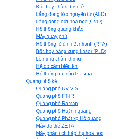
Bốc bay chùm điện tử
Lắng đọng lớp nguyên tử (ALD)
Lắng đọng hơi hóa học (CVD)
Hệ thống quang khắc
Máy quay phủ
Hệ thống lò ủ nhiệt nhanh (RTA)
Bốc bay bằng xung Laser (PLD)
Lò nung chân không
Hệ đo cảm biến khí
Hệ thống ăn mòn Plasma
Quang phổ kế
Quang phổ UV-VIS
Quang phổ FT-IR
Quang phổ Raman
Quang phổ Huỳnh quang
Quang phổ Phát xạ Hồ quang
Máy đo thế ZETA
Máy phân tích hấp thụ hóa học