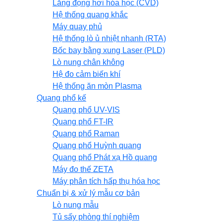
Lắng đọng hơi hóa học (CVD)
Hệ thống quang khắc
Máy quay phủ
Hệ thống lò ủ nhiệt nhanh (RTA)
Bốc bay bằng xung Laser (PLD)
Lò nung chân không
Hệ đo cảm biến khí
Hệ thống ăn mòn Plasma
Quang phổ kế
Quang phổ UV-VIS
Quang phổ FT-IR
Quang phổ Raman
Quang phổ Huỳnh quang
Quang phổ Phát xạ Hồ quang
Máy đo thế ZETA
Máy phân tích hấp thụ hóa học
Chuẩn bị & xử lý mẫu cơ bản
Lò nung mẫu
Tủ sấy phòng thí nghiệm