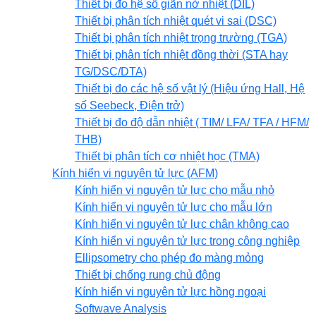
Thiết bị đo hệ số giãn nở nhiệt (DIL)
Thiết bị phân tích nhiệt quét vi sai (DSC)
Thiết bị phân tích nhiệt trọng trường (TGA)
Thiết bị phân tích nhiệt đồng thời (STA hay
TG/DSC/DTA)
Thiết bị đo các hệ số vật lý (Hiệu ứng Hall, Hệ
số Seebeck, Điện trở)
Thiết bị đo độ dẫn nhiệt ( TIM/ LFA/ TFA / HFM/
THB)
Thiết bị phân tích cơ nhiệt học (TMA)
Kính hiển vi nguyên tử lực (AFM)
Kính hiển vi nguyên tử lực cho mẫu nhỏ
Kính hiển vi nguyên tử lực cho mẫu lớn
Kính hiển vi nguyên tử lực chân không cao
Kính hiển vi nguyên tử lực trong công nghiệp
Ellipsometry cho phép đo màng mỏng
Thiết bị chống rung chủ động
Kính hiển vi nguyên tử lực hồng ngoại
Softwave Analysis