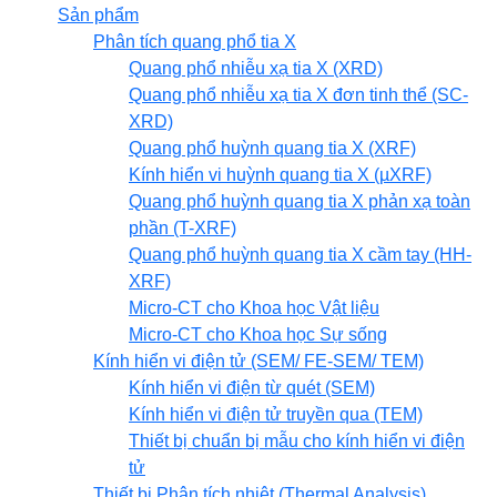
Sản phẩm
Phân tích quang phổ tia X
Quang phổ nhiễu xạ tia X (XRD)
Quang phổ nhiễu xạ tia X đơn tinh thể (SC-
XRD)
Quang phổ huỳnh quang tia X (XRF)
Kính hiển vi huỳnh quang tia X (µXRF)
Quang phổ huỳnh quang tia X phản xạ toàn
phần (T-XRF)
Quang phổ huỳnh quang tia X cầm tay (HH-
XRF)
Micro-CT cho Khoa học Vật liệu
Micro-CT cho Khoa học Sự sống
Kính hiển vi điện tử (SEM/ FE-SEM/ TEM)
Kính hiển vi điện từ quét (SEM)
Kính hiển vi điện tử truyền qua (TEM)
Thiết bị chuẩn bị mẫu cho kính hiển vi điện
tử
Thiết bị Phân tích nhiệt (Thermal Analysis)