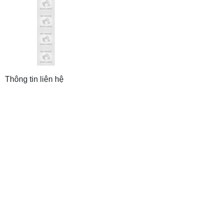
Thông tin liên hệ
CÔNG TY TNHH THƯƠNG MẠI VÀ ĐẦU
TƯ T&N
Trụ sở: 19 Hàng Thiếc, P. Hàng Gai, Q. Hoàn Kiếm,
TP. Hà Nội
Chi nhánh: 410/7A Cách Mạng Tháng 8, P.11, Q.3,
TP. HCM
MST: 0102208550
Email: hanhph@tnic.com.vn (HN) |