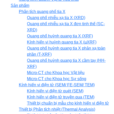
Sản phẩm
Phân tích quang phổ tia X
Quang phổ nhiễu xạ tia X (XRD)
Quang phổ nhiễu xạ tia X đơn tinh thể (SC-
XRD)
Quang phổ huỳnh quang tia X (XRF)
Kính hiển vi huỳnh quang tia X (µXRF)
Quang phổ huỳnh quang tia X phản xạ toàn
phần (T-XRF)
Quang phổ huỳnh quang tia X cầm tay (HH-
XRF)
Micro-CT cho Khoa học Vật liệu
Micro-CT cho Khoa học Sự sống
Kính hiển vi điện tử (SEM/ FE-SEM/ TEM)
Kính hiển vi điện từ quét (SEM)
Kính hiển vi điện tử truyền qua (TEM)
Thiết bị chuẩn bị mẫu cho kính hiển vi điện tử
Thiết bị Phân tích nhiệt (Thermal Analysis)