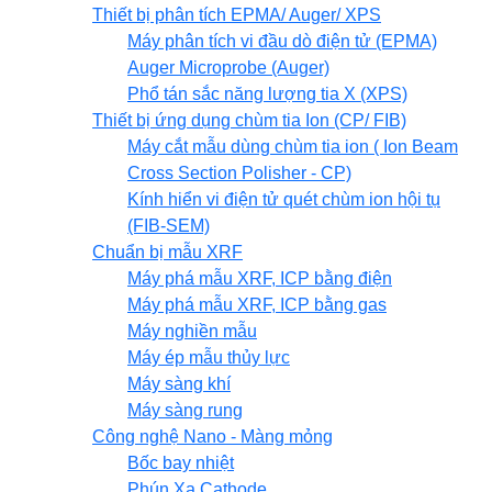
Thiết bị phân tích EPMA/ Auger/ XPS
Máy phân tích vi đầu dò điện tử (EPMA)
Auger Microprobe (Auger)
Phổ tán sắc năng lượng tia X (XPS)
Thiết bị ứng dụng chùm tia Ion (CP/ FIB)
Máy cắt mẫu dùng chùm tia ion ( Ion Beam
Cross Section Polisher - CP)
Kính hiển vi điện tử quét chùm ion hội tụ
(FIB-SEM)
Chuẩn bị mẫu XRF
Máy phá mẫu XRF, ICP bằng điện
Máy phá mẫu XRF, ICP bằng gas
Máy nghiền mẫu
Máy ép mẫu thủy lực
Máy sàng khí
Máy sàng rung
Công nghệ Nano - Màng mỏng
Bốc bay nhiệt
Phún Xạ Cathode