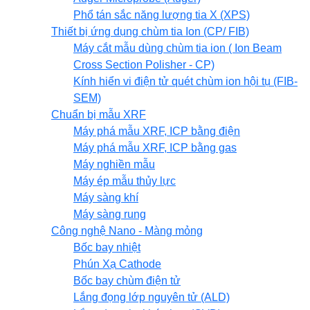
Phổ tán sắc năng lượng tia X (XPS)
Thiết bị ứng dụng chùm tia Ion (CP/ FIB)
Máy cắt mẫu dùng chùm tia ion ( Ion Beam
Cross Section Polisher - CP)
Kính hiển vi điện tử quét chùm ion hội tụ (FIB-
SEM)
Chuẩn bị mẫu XRF
Máy phá mẫu XRF, ICP bằng điện
Máy phá mẫu XRF, ICP bằng gas
Máy nghiền mẫu
Máy ép mẫu thủy lực
Máy sàng khí
Máy sàng rung
Công nghệ Nano - Màng mỏng
Bốc bay nhiệt
Phún Xạ Cathode
Bốc bay chùm điện tử
Lắng đọng lớp nguyên tử (ALD)