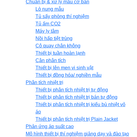
Chuẩn bị & xử lý mẫu cơ bản
Lò nung mẫu
Tủ sấy phòng thí nghiệm
Tủ ấm CO2
Máy ly tâm
Nồi hấp tiệt trùng
Cô quay chân không
Thiết bị tuần hoàn lạnh
Cân phân tích
Thiết bị lên men vi sinh vật
Thiết bị đồng hóa/ nghiền mẫu
Phân tích nhiệt trị
Thiết bị phân tích nhiệt trị tự động
Thiết bị phân tích nhiệt trị bán tự động
Thiết bị phân tích nhiệt trị kiểu bù nhiệt vỏ
áo
Thiết bị phân tích nhiệt trị Plain Jacket
Phản ứng áp suất cao
Mô hình thiết bị thí nghiệm giảng dạy và đào tạo