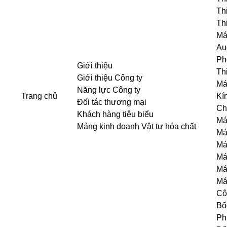
Th
Th
Má
Au
Ph
Giới thiệu
Th
Giới thiệu Công ty
Má
Năng lực Công ty
Trang chủ
Kí
Đối tác thương mại
Ch
Khách hàng tiêu biểu
Má
Mảng kinh doanh Vật tư hóa chất
Má
Má
Má
Má
Má
Cô
Bố
Ph