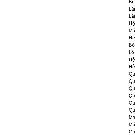
Bố
Lắ
Lắ
Hệ
Má
Hệ
Bố
Lò
Hệ
Hệ
Qu
Qu
Qu
Qu
Qu
Qu
Má
Má
Ch