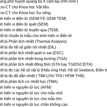
ang phổ huỳnh quang tia X cầm tay (HH-XRF)
cro-CT cho Khoa học Vật liệu
cro-CT cho Khoa học Sự sống
nh hiển vi điện tử (SEM/ FE-SEM/ TEM)
nh hiển vi điện từ quét (SEM)
nh hiển vi điện tử truyền qua (TEM)
ết bị chuẩn bị mẫu cho kính hiển vi điện tử
ết bị Phân tích nhiệt (Thermal Analysis)
ết bị đo hệ số giãn nở nhiệt (DIL)
ết bị phân tích nhiệt quét vi sai (DSC)
ết bị phân tích nhiệt trọng trường (TGA)
iết bị phân tích nhiệt đồng thời (STA hay TG/DSC/DTA)
ết bị đo các hệ số vật lý (Hiệu ứng Hall, Hệ số Seebeck, Điện t
iết bị đo độ dẫn nhiệt ( TIM/ LFA/ TFA / HFM/ THB)
ết bị phân tích cơ nhiệt học (TMA)
nh hiển vi nguyên tử lực (AFM)
nh hiển vi nguyên tử lực cho mẫu nhỏ
nh hiển vi nguyên tử lực cho mẫu lớn
nh hiển vi nguyên tử lực chân không cao