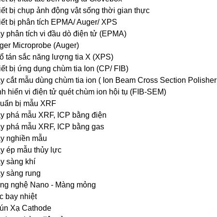
iết bị chụp ảnh động vật sống thời gian thực
iết bị phân tích EPMA/ Auger/ XPS
y phân tích vi đầu dò điện tử (EPMA)
ger Microprobe (Auger)
ổ tán sắc năng lượng tia X (XPS)
iết bị ứng dụng chùm tia Ion (CP/ FIB)
y cắt mẫu dùng chùm tia ion ( Ion Beam Cross Section Polisher
nh hiển vi điện tử quét chùm ion hội tụ (FIB-SEM)
uẩn bị mẫu XRF
y phá mẫu XRF, ICP bằng điện
y phá mẫu XRF, ICP bằng gas
y nghiền mẫu
y ép mẫu thủy lực
y sàng khí
y sàng rung
ng nghệ Nano - Màng mỏng
c bay nhiệt
ún Xạ Cathode