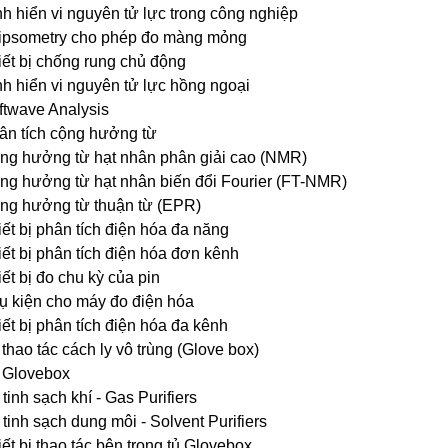
nh hiển vi nguyên tử lực trong công nghiệp
lipsometry cho phép đo màng mỏng
iết bị chống rung chủ động
nh hiển vi nguyên tử lực hồng ngoại
ftwave Analysis
ân tích cộng hưởng từ
ng hưởng từ hạt nhân phân giải cao (NMR)
ng hưởng từ hạt nhân biến đổi Fourier (FT-NMR)
ng hưởng từ thuận từ (EPR)
ết bị phân tích điện hóa đa năng
ết bị phân tích điện hóa đơn kênh
ết bị đo chu kỳ của pin
ụ kiện cho máy đo điện hóa
ết bị phân tích điện hóa đa kênh
thao tác cách ly vô trùng (Glove box)
 Glovebox
tinh sạch khí - Gas Purifiers
tinh sạch dung môi - Solvent Purifiers
ết bị thao tác bên trong tủ Glovebox