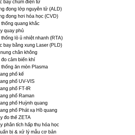
c bay chùm điện tử
ng đọng lớp nguyên tử (ALD)
ng đọng hơi hóa học (CVD)
 thống quang khắc
y quay phủ
 thống lò ủ nhiệt nhanh (RTA)
c bay bằng xung Laser (PLD)
 nung chân không
 đo cảm biến khí
 thống ăn mòn Plasma
ang phổ kế
ang phổ UV-VIS
ang phổ FT-IR
ang phổ Raman
ang phổ Huỳnh quang
ang phổ Phát xạ Hồ quang
y đo thế ZETA
y phân tích hấp thụ hóa học
uẩn bị & xử lý mẫu cơ bản