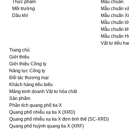
Thực phẩm
Mẫu chuẩn
Môi trường
Mẫu chuẩn v
Dầu khí
Mẫu chuẩn X
Mẫu chuẩn l
Mẫu chuẩn k
Mẫu chuẩn H
Vật tư tiêu ha
Trang chủ
Giới thiệu
Giới thiệu Công ty
Năng lực Công ty
Đối tác thương mại
Khách hàng tiêu biểu
Mảng kinh doanh Vật tư hóa chất
Sản phẩm
Phân tích quang phổ tia X
Quang phổ nhiễu xạ tia X (XRD)
Quang phổ nhiễu xạ tia X đơn tinh thể (SC-XRD)
Quang phổ huỳnh quang tia X (XRF)