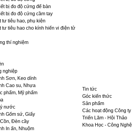
iết bị đo độ cứng để bàn
iết bị đo độ cứng cầm tay
 tư tiêu hao, phụ kiện
 tư tiêu hao cho kính hiển vi điện tử
ng thí nghiệm
ền
g nghiệp
nh Sơn, Keo dính
nh Cao su, Nhựa
Tin tức
ực phẩm, Mỹ phẩm
Góc kiến thức
mạ
Sản phẩm
lý nước
Các hoạt động Công ty
nh Gốm sứ, Giấy
Triển Lãm - Hội Thảo
 Cồn, Đèn cầy
Khoa Học - Công Nghệ
nh In ấn, Nhuộm