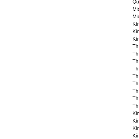
Qu
Mi
Mi
Kí
Kí
Kí
Thi
Thi
Thi
Thi
Thi
Th
Thi
Th
Thi
Kí
Kí
Kí
Kí