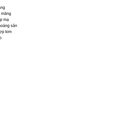
àng
i măng
ớp mạ
hoáng sản
ợp kim
o