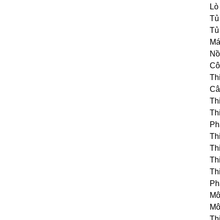
Lò
Tủ
Tủ
Má
Nồi
Cô
Thi
Câ
Thi
Th
Phâ
Thi
Thi
Thi
Thi
Ph
Mô 
Mô
Th