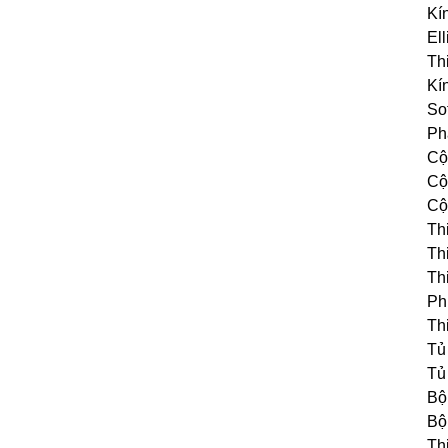
Kí
El
Th
Kí
So
Ph
Cộ
Cộ
Cộ
Thi
Thi
Thi
Ph
Thi
Tủ 
Tủ
Bộ 
Bộ 
Thi