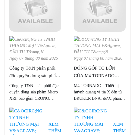
Ngày 07 tháng 08 năm 2026
Ngày 07 tháng 08 năm 2026
Công ty T&N phân phối
ĐÓNG GÓP TO LỚN
độc quyền dòng sản phẩm
CỦA M4 TORNADO
Micro XRF của Bruker
TRONG NGHIÊN CỨU
Công ty T&N phân phối độc
M4 TORNADO - Thiết bị
BNA tại Việt Nam
THỰC VẬT
quyền dòng sản phẩm Micro
huỳnh quang vi tia X đến từ
XRF bao gồm CRONO,
BRUKER BNA, được phân
ELIO, M1 MISTRAL, M4
phối độc quyền bởi Công ty
TORNADO, M4 TORNADO
TNHH Thương mại và Đầu
PLUS, M6 JETSTREAM của
tư T&N tại Việt Nam.
Bruker BNA
XEM
XEM
THÊM
THÊM