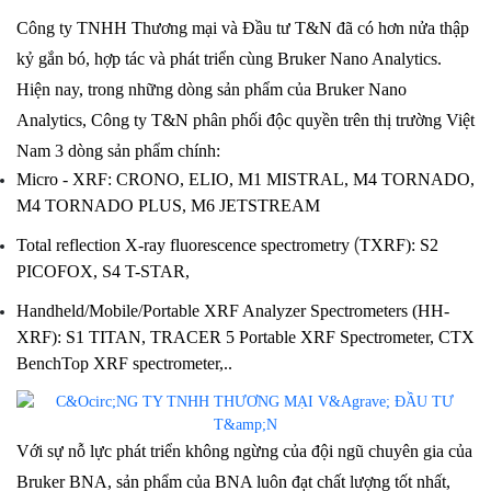
Công ty TNHH Thương mại và Đầu tư T&N đã có hơn nửa thập 
kỷ gắn bó, hợp tác và phát triển cùng Bruker Nano Analytics. 
Hiện nay, trong những dòng sản phẩm của Bruker Nano 
Analytics, Công ty T&N phân phối độc quyền trên thị trường Việt 
Nam 3 dòng sản phẩm chính:
Micro - XRF: CRONO, ELIO, M1 MISTRAL, M4 TORNADO, 
M4 TORNADO PLUS, M6 JETSTREAM
 (
Total reflection X-ray fluorescence spectrometry
TXRF): S2 
PICOFOX, S4 T-STAR, 
Handheld/Mobile/Portable XRF Analyzer Spectrometers (HH-
XRF): S1 TITAN, TRACER 5 Portable XRF Spectrometer, CTX 
BenchTop XRF spectrometer,.. 
Với sự nỗ lực phát triển không ngừng của đội ngũ chuyên gia của 
Bruker BNA, sản phẩm của BNA luôn đạt chất lượng tốt nhất, 