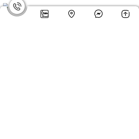
MST: 0102208550
Email: hanhph@tnic.com.vn (HN) |
sales@tnic.com.vn (HCM)