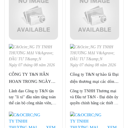
phẩm chất lượng nhất.
Ngày 07 tháng 08 năm 2026
Ngày 07 tháng 08 năm 2026
CÔNG TY T&N HÂN
Công ty T&N tự hào là Đại
HOAN TRONG NGÀY
diện thương mại các dòng
ĐẦU TRỞ LẠI LÀM VIỆC
sản phẩm của Hãng Bruker
Lãnh đạo Công ty T&N tận
Công ty TNHH Thương mại
tại Việt Nam
tay "lì xì" đầu năm tặng toàn
và Đầu tư T&N - Đại diện ủy
thể cán bộ công nhân viên,
quyền chính hãng các thiết bị
mong bước vào năm Nhâm
BRUKER trên thị trường Việt
Dần 2022 tấn tài, tấn lộc!
Nam. Với trên 15 năm kinh
nghiệm, Công ty chúng tôi tự
hào là nhà cung cấp và phân
XEM
XEM