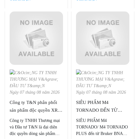
đúng nhu cầu. Hãy cùng Công
dạng trong nhiều ngành, đặc
ty TNHH Thương mại và Đầu
biệt phổ biến trong nghiên
tư T&N tìm hiểu về XRD và
cứu vật liệu.
XRF nhé!
Ngày 07 tháng 08 năm 2026
Ngày 07 tháng 08 năm 2026
Công ty T&N phân phối
SIÊU PHẨM M4
sản phẩm độc quyền XRF
TORNADO ĐẾN TỪ
của Bruker AXS tại Việt
BRUKER BNA - ĐỨC
Công ty TNHH Thương mại
SIÊU PHẨM M4
Nam
và Đầu tư T&N là đại diện
TORNADO/ M4 TORNADO
độc quyền dòng sản phẩm
PLUS đến từ Bruker BNA