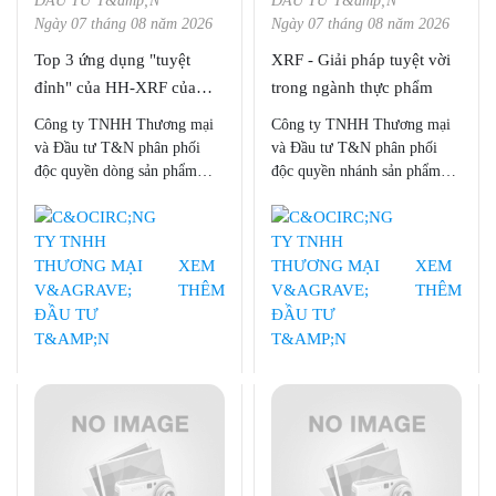
Ngày 07 tháng 08 năm 2026
Ngày 07 tháng 08 năm 2026
Top 3 ứng dụng "tuyệt
XRF - Giải pháp tuyệt vời
đỉnh" của HH-XRF của
trong ngành thực phẩm
Bruker BNA
Công ty TNHH Thương mại
Công ty TNHH Thương mại
và Đầu tư T&N phân phối
và Đầu tư T&N phân phối
độc quyền dòng sản phẩm
độc quyền nhánh sản phẩm
Quang phổ huỳnh quang tia X
XRF của Bruker AXS, cùng
cầm tay (HH - XRF), bao
với micro XRF, T-XRF, HH-
gồm, S1 TITAN, CTX,
XRF của Bruker BNA.
TRACER 5 của Bruker BNA
XEM
XEM
tại Việt Nam.
THÊM
THÊM