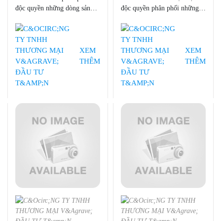
độc quyền những dòng sản
độc quyền phân phối những
phẩm XRF của Bruker AXS
dòng sản phẩm của HH-XRF:
và HH-XRF, TXRF, Micro
S1 TITAN, TRACER 5, CTX
XRF của Bruker BNA trên thị
tại thị trường Việt Nam
trường Việt Nam.
XEM
XEM
THÊM
THÊM