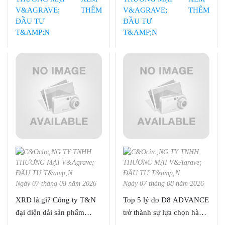
phối các sản phẩm thiết bị
THÊM
THÊM
khoa học kỹ thuật cho phòng
thí nghiệm, nghiên cứu, kiểm
tra chất lượng trong các lĩnh
vực Hóa học, Vật lý, Sinh
học, Khoa học Vật liệu…
Ngày 07 tháng 08 năm 2026
Ngày 07 tháng 08 năm 2026
XRD là gì? Công ty T&N
Top 5 lý do D8 ADVANCE
đại diện dải sản phẩm
trở thành sự lựa chọn hàng