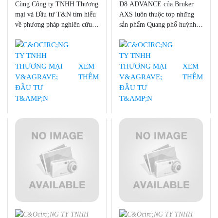
XRD của Bruker tại Việt
đầu tại Việt Nam
Cùng Công ty TNHH Thương
D8 ADVANCE của Bruker
Nam
mại và Đầu tư T&N tìm hiểu
AXS luôn thuộc top những
về phương pháp nghiên cứu
sản phẩm Quang phổ huỳnh
XRD nhé!
quang tia X (XRD) được ưa
chuộng nhất tại thị trường
Việt Nam. Công ty TNHH
Thương mại và Đầu tư T&N
XEM
XEM
tự hào là nhà phân phối độc
THÊM
THÊM
quyền nhóm sản phẩm D8
ADVANCE tới những người
tiêu dùng thông thái tại Việt
Nam.