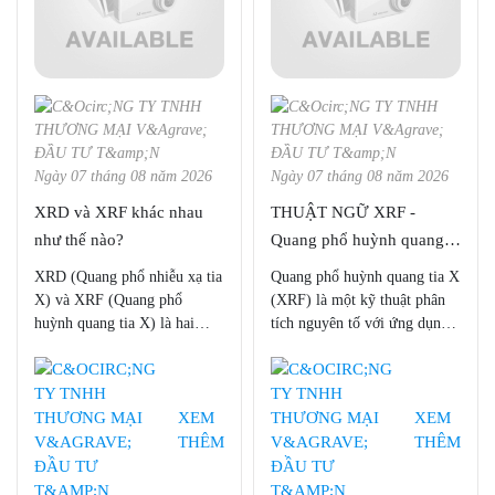
Ngày 07 tháng 08 năm 2026
Ngày 07 tháng 08 năm 2026
XRD và XRF khác nhau
THUẬT NGỮ XRF -
như thế nào?
Quang phổ huỳnh quang
tia X
XRD (Quang phổ nhiễu xạ tia
Quang phổ huỳnh quang tia X
X) và XRF (Quang phổ
(XRF) là một kỹ thuật phân
huỳnh quang tia X) là hai
tích nguyên tố với ứng dụng
phương pháp nghiên cứu
rộng rãi trong khoa học và
được tin dùng và ựa chuộng
công nghiệp. XRF có rất
bởi nhiều nhà khoa học trong
nhiều. Đây là một phương
nghiên cứu vật liệu, tuy nhiên
pháp nhanh chóng, không phá
XEM
XEM
không hẳn ai cũng hiểu về hai
hủy để xác định thành phần
THÊM
THÊM
loại hình nghiên cứu này để
nguyên tố của vật liệu, XRF
chọn thiết bị cho phù hợp với
được ứng dụng một cách đa