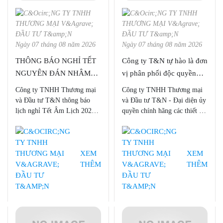
Ngày 07 tháng 08 năm 2026
Ngày 07 tháng 08 năm 2026
THÔNG BÁO NGHỈ TẾT
Công ty T&N tự hào là đơn
NGUYÊN ĐÁN NHÂM
vị phân phối độc quyền
DẦN 2022
nhiều dòng sản phẩm của
Công ty TNHH Thương mại
Công ty TNHH Thương mại
Bruker tại Việt Nam
và Đầu tư T&N thông báo
và Đầu tư T&N - Đại diện ủy
lịch nghỉ Tết Âm Lịch 2022
quyền chính hãng các thiết bị
tới Quý khách hàng và Quý
BRUKER trên thị trường Việt
đối tác
Nam. Với hơn 15 năm kinh
nghiệm trong việc kết hợp với
những tên tuổi hãng đầu trong
XEM
XEM
lĩnh vực sản xuất thiết bị
THÊM
THÊM
nghiên cứu trên toàn cầu,
Công ty TNHH Thương mại
và Đầu tư T&N tự tin là đơn
vị đi đầu tại Việt Nam cung
cấp tới khách hàng những sản