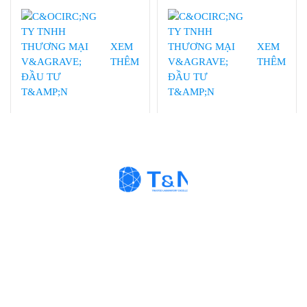
XRF: S2 PUMA, S2 POLAR,
được phân phối độc quyền bởi
S6 JAGUAR, S8 TIGER
Công ty TNHH Thương mại
Series 2, S8 LION của Bruker
và Đầu tư T&N tại Việt Nam
AXS tại Việt Nam.
XEM
XEM
THÊM
THÊM
Thông Tin Liên Hệ
CÔNG TY TNHH THƯƠNG MẠI VÀ ĐẦU
TƯ T&N