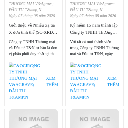
Ngày 07 tháng 08 năm 2026
Ngày 07 tháng 08 năm 2026
Giới thiệu về Nhiễu xạ tia
Kỷ niệm 15 năm thành lập
X đơn tinh thể (SC-XRD)
Công ty TNHH Thương
từ Bruker AXS
mại và Đầu tư T&N
Công ty TNHH Thương mại
Với tất cả mọi thành viên
và Đầu tư T&N tự hào là đơn
trong Công ty TNHH Thương
vị phân phối duy nhất tại thị
mại và Đầu tư T&N, ngày
trường Việt Nam dòng sản
05/04/2022 là một ngày vô
phẩm Nhiễu xạ tia X đơn tinh
cùng đặc biệt - NGÀY KỶ
thể (SC-XRD) từ nhà sản xuất
NIỆM 15 NĂM THÀNH
thiết bị hàng đầu thế giới
LẬP CÔNG TY TNHH
XEM
XEM
Bruker AXS. Với bài này,
THƯƠNG MẠI VÀ ĐẦU
THÊM
THÊM
chúng ta sẽ cùng tìm hiểu về
TƯ T&N.
Nhiễu xạ tia X đơn tinh thể.