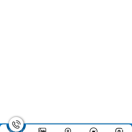
Chính sách mua hàng
Chính sách bảo mật
Chính sách bán hàng
Chính sách giao hàng
Tags sản phẩm:
Thiết bị phổ biến trong phòng Lab thí nghiệm
Thiết bị thí nghiệm phòng lab
Thiết bị phòng hóa học
Cung Cấp Vật Tư Phòng Lab
Thiết bị kiểm định phòng lab
CÔNG TY TNHH THƯƠNG MẠI VÀ ĐẦU TƯ T&N. All rights reserved.