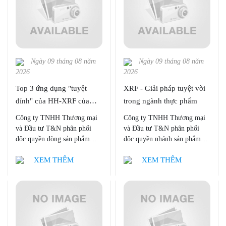
Ngày 09 tháng 08 năm
Ngày 09 tháng 08 năm
2026
2026
Top 3 ứng dụng "tuyệt
XRF - Giải pháp tuyệt vời
đỉnh" của HH-XRF của
trong ngành thực phẩm
Bruker BNA
Công ty TNHH Thương mại
Công ty TNHH Thương mại
và Đầu tư T&N phân phối
và Đầu tư T&N phân phối
độc quyền dòng sản phẩm
độc quyền nhánh sản phẩm
Quang phổ huỳnh quang tia X
XRF của Bruker AXS, cùng
XEM THÊM
XEM THÊM
cầm tay (HH - XRF), bao
với micro XRF, T-XRF, HH-
gồm, S1 TITAN, CTX,
XRF của Bruker BNA.
TRACER 5 của Bruker BNA
tại Việt Nam.