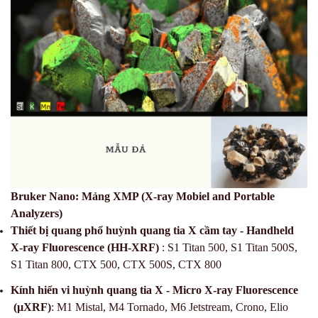
Bruker Nano:
Mảng XMP (X-ray Mobiel and Portable
Analyzers)
Thiết bị quang phổ huỳnh quang tia X cầm tay - Handheld
X-ray Fluorescence (HH-XRF)
: S1 Titan 5
00, S1 Titan 500S,
S1 Titan
8
00
, CTX 500, CTX 500S, CTX 800
Kính hiển vi huỳnh quang tia X - Micro X-ray Fluorescence
(µXRF)
: M1 Mistal, M4 Tornado, M6 Jetstream, Crono, Elio