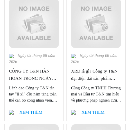
lĩnh vực sản xuất thiết bị
nghiên cứu trên toàn cầu,
Công ty TNHH Thương mại
và Đầu tư T&N tự tin là đơn
vị đi đầu tại Việt Nam cung
cấp tới khách hàng những sản
phẩm chất lượng nhất.
Ngày 09 tháng 08 năm
Ngày 09 tháng 08 năm
2026
2026
CÔNG TY T&N HÂN
XRD là gì? Công ty T&N
HOAN TRONG NGÀY
đại diện dải sản phẩm
ĐẦU TRỞ LẠI LÀM VIỆC
XRD của Bruker tại Việt
Lãnh đạo Công ty T&N tận
Cùng Công ty TNHH Thương
Nam
tay "lì xì" đầu năm tặng toàn
mại và Đầu tư T&N tìm hiểu
thể cán bộ công nhân viên,
về phương pháp nghiên cứu
mong bước vào năm Nhâm
XRD nhé!
XEM THÊM
XEM THÊM
Dần 2022 tấn tài, tấn lộc!