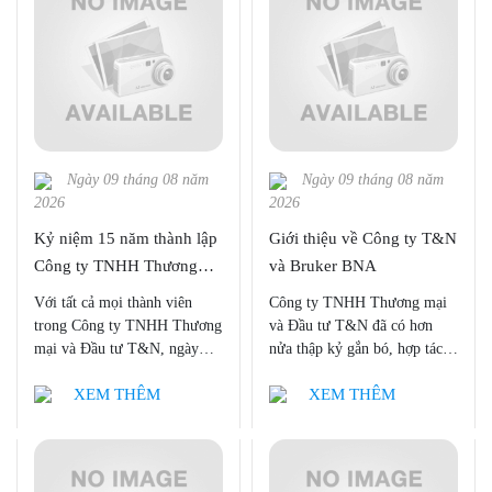
quyền nhóm sản phẩm D8
chúng ta sẽ cùng tìm hiểu về
ADVANCE tới những người
Nhiễu xạ tia X đơn tinh thể.
tiêu dùng thông thái tại Việt
Nam.
Ngày 09 tháng 08 năm
Ngày 09 tháng 08 năm
2026
2026
Kỷ niệm 15 năm thành lập
Giới thiệu về Công ty T&N
Công ty TNHH Thương
và Bruker BNA
mại và Đầu tư T&N
Với tất cả mọi thành viên
Công ty TNHH Thương mại
trong Công ty TNHH Thương
và Đầu tư T&N đã có hơn
mại và Đầu tư T&N, ngày
nửa thập kỷ gắn bó, hợp tác
05/04/2022 là một ngày vô
và phát triển cùng Bruker
XEM THÊM
XEM THÊM
cùng đặc biệt - NGÀY KỶ
Nano Analytics. Hiện nay,
NIỆM 15 NĂM THÀNH
trong những dòng sản phẩm
LẬP CÔNG TY TNHH
của Bruker Nano Analytics,
THƯƠNG MẠI VÀ ĐẦU
Công ty T&N phân phối độc
TƯ T&N.
quyền trên thị trường Việt