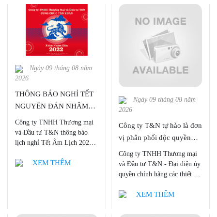
Ngày 09 tháng 08 năm
2026
THÔNG BÁO NGHỈ TẾT
Ngày 09 tháng 08 năm
NGUYÊN ĐÁN NHÂM
2026
DẦN 2022
Công ty TNHH Thương mại
Công ty T&N tự hào là đơn
và Đầu tư T&N thông báo
vị phân phối độc quyền
lịch nghỉ Tết Âm Lịch 2022
nhiều dòng sản phẩm của
tới Quý khách hàng và Quý
Công ty TNHH Thương mại
Bruker tại Việt Nam
XEM THÊM
đối tác
và Đầu tư T&N - Đại diện ủy
quyền chính hãng các thiết bị
BRUKER trên thị trường Việt
XEM THÊM
Nam. Với hơn 15 năm kinh
nghiệm trong việc kết hợp với
những tên tuổi hãng đầu trong