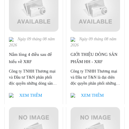
Ngày 09 tháng 08 năm
Ngày 09 tháng 08 năm
2026
2026
Nắm lòng 4 điều sau để
GIỚI THIỆU DÒNG SẢN
hiểu về XRF
PHẨM HH - XRF
Công ty TNHH Thương mại
Công ty TNHH Thương mại
và Đầu tư T&N phân phối
và Đầu tư T&N là đại diện
độc quyền những dòng sản
độc quyền phân phối những
phẩm XRF của Bruker AXS
dòng sản phẩm của HH-XRF:
XEM THÊM
XEM THÊM
và HH-XRF, TXRF, Micro
S1 TITAN, TRACER 5, CTX
XRF của Bruker BNA trên thị
tại thị trường Việt Nam
trường Việt Nam.