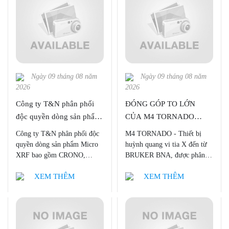
Nam 3 dòng sản phẩm chính:
Kính hiển vi quang phổ
huỳnh quang tia X (micro-
XRF), Máy quang phổ huỳnh
quang tia X phản xạ toàn
phần (TXRF), Máy quang
phổ huỳnh quang tia X cầm
Ngày 09 tháng 08 năm
Ngày 09 tháng 08 năm
tay (HH-XRF).
2026
2026
Công ty T&N phân phối
ĐÓNG GÓP TO LỚN
độc quyền dòng sản phẩm
CỦA M4 TORNADO
Micro XRF của Bruker
TRONG NGHIÊN CỨU
Công ty T&N phân phối độc
M4 TORNADO - Thiết bị
BNA tại Việt Nam
THỰC VẬT
quyền dòng sản phẩm Micro
huỳnh quang vi tia X đến từ
XRF bao gồm CRONO,
BRUKER BNA, được phân
ELIO, M1 MISTRAL, M4
phối độc quyền bởi Công ty
XEM THÊM
XEM THÊM
TORNADO, M4 TORNADO
TNHH Thương mại và Đầu
PLUS, M6 JETSTREAM của
tư T&N tại Việt Nam.
Bruker BNA