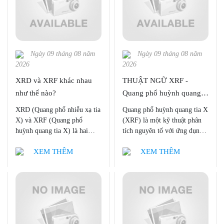
Ngày 09 tháng 08 năm
Ngày 09 tháng 08 năm
2026
2026
XRD và XRF khác nhau
THUẬT NGỮ XRF -
như thế nào?
Quang phổ huỳnh quang
tia X
XRD (Quang phổ nhiễu xạ tia
Quang phổ huỳnh quang tia X
X) và XRF (Quang phổ
(XRF) là một kỹ thuật phân
huỳnh quang tia X) là hai
tích nguyên tố với ứng dụng
phương pháp nghiên cứu
rộng rãi trong khoa học và
XEM THÊM
XEM THÊM
được tin dùng và ựa chuộng
công nghiệp. XRF có rất
bởi nhiều nhà khoa học trong
nhiều. Đây là một phương
nghiên cứu vật liệu, tuy nhiên
pháp nhanh chóng, không phá
không hẳn ai cũng hiểu về hai
hủy để xác định thành phần
loại hình nghiên cứu này để
nguyên tố của vật liệu, XRF
chọn thiết bị cho phù hợp với
được ứng dụng một cách đa
đúng nhu cầu. Hãy cùng Công
dạng trong nhiều ngành, đặc