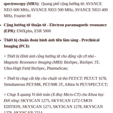
spectroscopy (MRS)
: Quang phổ cộng hưởng từ: AVANCE
NEO 600 MHz, AVANCE NEO 500 MHz, AVANCE NEO 400
MHz, Fourier 80
Cộng hưởng t
ừ
thuận từ - Electron paramagnetic resonance
(EPR)
: EMXplus, ESR 5000
Thiết bị chuẩn đoán hình ảnh tiền lâm sàng - Preclinical
Imaging (PCI):
+
Thiết bị Hình ảnh cộng hưởng từ cho động vật cỡ nhỏ -
Magnetic Resonance Imaging (MRI)
: BioSpec, BioSpec 3T,
Ultra-High Field BioSpec, PharmaScan;
+
Thiết bị chụp cắt lớp cho chuột và thỏ PET/CT
: PET/CT Si78,
Simultaneous PET/MR, PET/MR 3T, Albira Si PET/SPECT/CT;
+
Chụp X-quang Vi tính toán (X-Ray Micro-CT) cho Khoa học
Đời sống
: SKYSCAN 1275, SKYSCAN 1272 CMOS
EDITION, SKYSCAN 1273, SKYSCAN 1278, SKYSCAN
1276, SKYSCAN 2214