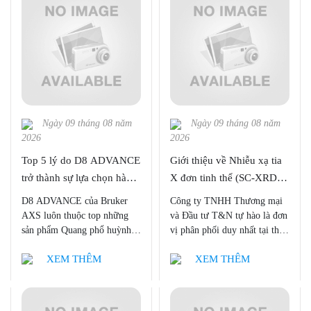
Ngày 09 tháng 08 năm
Ngày 09 tháng 08 năm
2026
2026
Top 5 lý do D8 ADVANCE
Giới thiệu về Nhiễu xạ tia
trở thành sự lựa chọn hàng
X đơn tinh thể (SC-XRD)
đầu tại Việt Nam
từ Bruker AXS
D8 ADVANCE của Bruker
Công ty TNHH Thương mại
AXS luôn thuộc top những
và Đầu tư T&N tự hào là đơn
sản phẩm Quang phổ huỳnh
vị phân phối duy nhất tại thị
quang tia X (XRD) được ưa
trường Việt Nam dòng sản
XEM THÊM
XEM THÊM
chuộng nhất tại thị trường
phẩm Nhiễu xạ tia X đơn tinh
Việt Nam. Công ty TNHH
thể (SC-XRD) từ nhà sản xuất
Thương mại và Đầu tư T&N
thiết bị hàng đầu thế giới
tự hào là nhà phân phối độc
Bruker AXS. Với bài này,