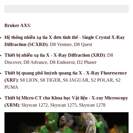
Bruker AXS
:
Hệ thống
nhiễu xạ tia X đơn tinh thể
- Single Crystal X-Ray
Diffraction (SCXRD)
: D8 Venture, D8 Quest
Thiết bị n
hiễu xạ tia X
- X-Ray Diffraction (XRD)
: D8
Discover, D8 Advance, D8 Endeavor, D2 Phaser
Thiết bị q
uang phổ huỳnh quang tia X - X-Ray Fluorescence
(XRF)
: S8 LION, S8 TIGER, S6 JAGUAR, S2 POLAR, S2
PUMA
Thiết bị Micro-CT cho Khoa học Vật liệu - X-ray Microscopy
(XRM)
: Skyscan 1272, Skyscan 1275, Skyscan 1278