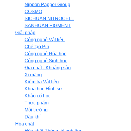
Nippon Papper Group
COSMO
SICHUAN NITROCELL
SANHUAN PIGMENT
Giải pháp
Công nghệ Vật liệu
Chế tạo Pin
Công nghệ Hóa học
Công nghệ Sinh học
Địa chất - Khoáng sản
Xi măng
Kiểm tra Vật liệu
Khoa học Hình sự
Khảo cổ học
Thực phẩm
Môi trường
Dầu khí
Hóa chất
Hóa chất Phòng thí nghiệm