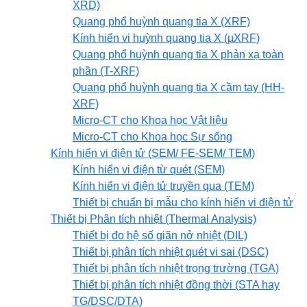
XRD)
Quang phổ huỳnh quang tia X (XRF)
Kính hiển vi huỳnh quang tia X (µXRF)
Quang phổ huỳnh quang tia X phản xạ toàn
phần (T-XRF)
Quang phổ huỳnh quang tia X cầm tay (HH-
XRF)
Micro-CT cho Khoa học Vật liệu
Micro-CT cho Khoa học Sự sống
Kính hiển vi điện tử (SEM/ FE-SEM/ TEM)
Kính hiển vi điện từ quét (SEM)
Kính hiển vi điện tử truyền qua (TEM)
Thiết bị chuẩn bị mẫu cho kính hiển vi điện tử
Thiết bị Phân tích nhiệt (Thermal Analysis)
Thiết bị đo hệ số giãn nở nhiệt (DIL)
Thiết bị phân tích nhiệt quét vi sai (DSC)
Thiết bị phân tích nhiệt trọng trường (TGA)
Thiết bị phân tích nhiệt đồng thời (STA hay
TG/DSC/DTA)