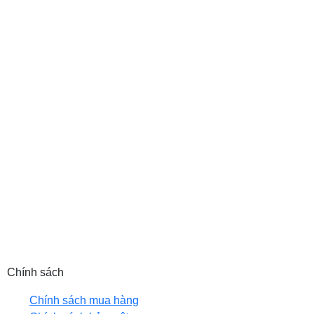
TƯ T&N
Trụ sở: 19 Hàng Thiếc, P. Hàng Gai, Q. Hoàn Kiếm,
TP. Hà Nội
Chi nhánh: 410/7A Cách Mạng Tháng 8, P.11, Q.3,
TP. HCM
MST: 0102208550
Email: hanhph@tnic.com.vn (HN) |
sales@tnic.com.vn (HCM)
Hotline: 0889 992 998 (HN) | 0905 653 866 (HCM)
Website: tnic.com.vn
Chính sách
Chính sách mua hàng