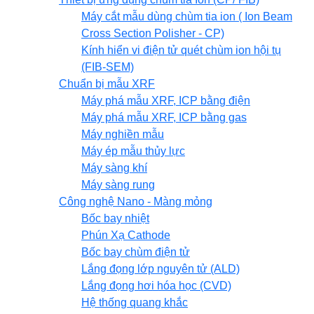
Máy cắt mẫu dùng chùm tia ion ( Ion Beam
Cross Section Polisher - CP)
Kính hiển vi điện tử quét chùm ion hội tụ
(FIB-SEM)
Chuẩn bị mẫu XRF
Máy phá mẫu XRF, ICP bằng điện
Máy phá mẫu XRF, ICP bằng gas
Máy nghiền mẫu
Máy ép mẫu thủy lực
Máy sàng khí
Máy sàng rung
Công nghệ Nano - Màng mỏng
Bốc bay nhiệt
Phún Xạ Cathode
Bốc bay chùm điện tử
Lắng đọng lớp nguyên tử (ALD)
Lắng đọng hơi hóa học (CVD)
Hệ thống quang khắc