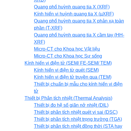
Quang phổ huỳnh quang tia X (XRF)
Kính hiển vi huỳnh quang tia X (µXRF)
Quang phổ huỳnh quang tia X phản xạ toàn
phần (T-XRF)
Quang phổ huỳnh quang tia X cầm tay (HH-
XRF)
Micro-CT cho Khoa học Vật liệu
Micro-CT cho Khoa học Sự sống
Kính hiển vi điện tử (SEM/ FE-SEM/ TEM)
Kính hiển vi điện từ quét (SEM)
Kính hiển vi điện tử truyền qua (TEM)
Thiết bị chuẩn bị mẫu cho kính hiển vi điện
tử
Thiết bị Phân tích nhiệt (Thermal Analysis)
Thiết bị đo hệ số giãn nở nhiệt (DIL)
Thiết bị phân tích nhiệt quét vi sai (DSC)
Thiết bị phân tích nhiệt trọng trường (TGA)
Thiết bị phân tích nhiệt đồng thời (STA hay