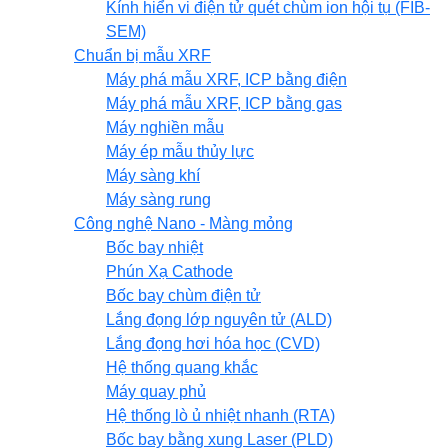
Kính hiển vi điện tử quét chùm ion hội tụ (FIB-
SEM)
Chuẩn bị mẫu XRF
Máy phá mẫu XRF, ICP bằng điện
Máy phá mẫu XRF, ICP bằng gas
Máy nghiền mẫu
Máy ép mẫu thủy lực
Máy sàng khí
Máy sàng rung
Công nghệ Nano - Màng mỏng
Bốc bay nhiệt
Phún Xạ Cathode
Bốc bay chùm điện tử
Lắng đọng lớp nguyên tử (ALD)
Lắng đọng hơi hóa học (CVD)
Hệ thống quang khắc
Máy quay phủ
Hệ thống lò ủ nhiệt nhanh (RTA)
Bốc bay bằng xung Laser (PLD)