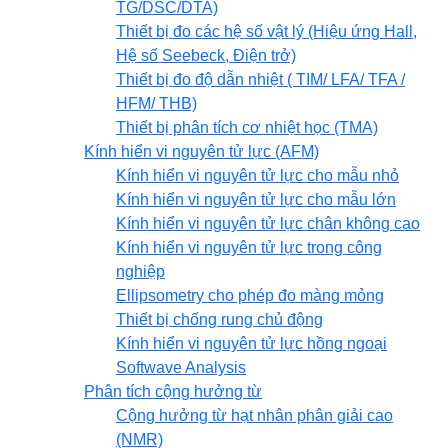
TG/DSC/DTA)
Thiết bị đo các hệ số vật lý (Hiệu ứng Hall,
Hệ số Seebeck, Điện trở)
Thiết bị đo độ dẫn nhiệt ( TIM/ LFA/ TFA /
HFM/ THB)
Thiết bị phân tích cơ nhiệt học (TMA)
Kính hiển vi nguyên tử lực (AFM)
Kính hiển vi nguyên tử lực cho mẫu nhỏ
Kính hiển vi nguyên tử lực cho mẫu lớn
Kính hiển vi nguyên tử lực chân không cao
Kính hiển vi nguyên tử lực trong công
nghiệp
Ellipsometry cho phép đo màng mỏng
Thiết bị chống rung chủ động
Kính hiển vi nguyên tử lực hồng ngoại
Softwave Analysis
Phân tích cộng hưởng từ
Cộng hưởng từ hạt nhân phân giải cao
(NMR)