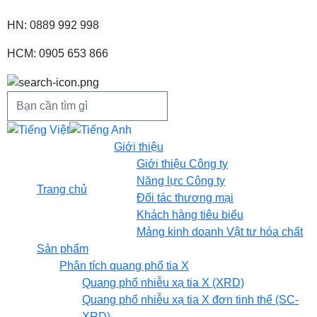
HN: 0889 992 998
HCM: 0905 653 866
Giới thiệu
Giới thiệu Công ty
Năng lực Công ty
Trang chủ
Đối tác thương mại
Khách hàng tiêu biểu
Mảng kinh doanh Vật tư hóa chất
Sản phẩm
Phân tích quang phổ tia X
Quang phổ nhiễu xạ tia X (XRD)
Quang phổ nhiễu xạ tia X đơn tinh thể (SC-
XRD)