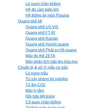
Lò nung chân không
Hệ đo cảm biến khí
Hệ thống ăn mòn Plasma
Quang phổ kế
Quang phổ UV-VIS
Quang phổ FT-IR
Quang phổ Raman
Quang phổ Huỳnh quang
Quang phổ Phát xạ Hồ quang
Máy đo thế ZETA
Máy phân tích hấp thụ hóa học
Chuẩn bị & xử lý mẫu cơ bản
Lò nung mẫu
Tủ sấy phòng thí nghiệm
Tủ ấm CO2
Máy ly tâm
Nồi hấp tiệt trùng
Cô quay chân không
Thiết bị tuần hoàn lạnh