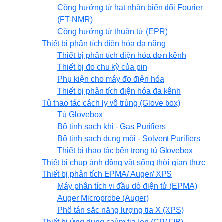
Cộng hưởng từ hạt nhân biến đổi Fourier
(FT-NMR)
Cộng hưởng từ thuận từ (EPR)
Thiết bị phân tích điện hóa đa năng
Thiết bị phân tích điện hóa đơn kênh
Thiết bị đo chu kỳ của pin
Phụ kiện cho máy đo điện hóa
Thiết bị phân tích điện hóa đa kênh
Tủ thao tác cách ly vô trùng (Glove box)
Tủ Glovebox
Bộ tinh sạch khí - Gas Purifiers
Bộ tinh sạch dung môi - Solvent Purifiers
Thiết bị thao tác bên trong tủ Glovebox
Thiết bị chụp ảnh động vật sống thời gian thực
Thiết bị phân tích EPMA/ Auger/ XPS
Máy phân tích vi đầu dò điện tử (EPMA)
Auger Microprobe (Auger)
Phổ tán sắc năng lượng tia X (XPS)
Thiết bị ứng dụng chùm tia Ion (CP/ FIB)