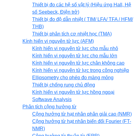
Thiết bị đo các hệ số vật lý (Hiệu ứng Hall, Hệ
số Seebeck, Điện trở)
Thiết bị đo độ dẫn nhiệt ( TIM/ LFA/ TFA / HFM/
THB)
Thiết bị phân tích cơ nhiệt học (TMA)
Kính hiển vi nguyên tử lực (AFM)
Kính hiển vi nguyên tử lực cho mẫu nhỏ
Kính hiển vi nguyên tử lực cho mẫu lớn
Kính hiển vi nguyên tử lực chân không cao
Kính hiển vi nguyên tử lực trong công nghiệp
Ellipsometry cho phép đo màng mỏng
Thiết bị chống rung chủ động
Kính hiển vi nguyên tử lực hồng ngoại
Softwave Analysis
Phân tích cộng hưởng từ
Cộng hưởng từ hạt nhân phân giải cao (NMR)
Cộng hưởng từ hạt nhân biến đổi Fourier (FT-
NMR)
Cộng hưởng từ thuận từ (EPR)