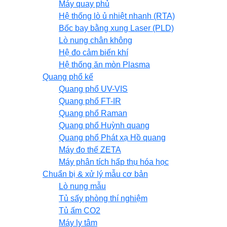
Máy quay phủ
Hệ thống lò ủ nhiệt nhanh (RTA)
Bốc bay bằng xung Laser (PLD)
Lò nung chân không
Hệ đo cảm biến khí
Hệ thống ăn mòn Plasma
Quang phổ kế
Quang phổ UV-VIS
Quang phổ FT-IR
Quang phổ Raman
Quang phổ Huỳnh quang
Quang phổ Phát xạ Hồ quang
Máy đo thế ZETA
Máy phân tích hấp thụ hóa học
Chuẩn bị & xử lý mẫu cơ bản
Lò nung mẫu
Tủ sấy phòng thí nghiệm
Tủ ấm CO2
Máy ly tâm