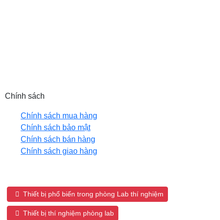
MST: 0102208550
Email: hanhph@tnic.com.vn (HN) |
sales@tnic.com.vn (HCM)
Hotline: 0889 992 998 (HN) | 0905 653 866 (HCM)
Website: tnic.com.vn
Chính sách
Chính sách mua hàng
Chính sách bảo mật
Chính sách bán hàng
Chính sách giao hàng
Tags sản phẩm:
Thiết bị phổ biến trong phòng Lab thí nghiệm
Thiết bị thí nghiệm phòng lab