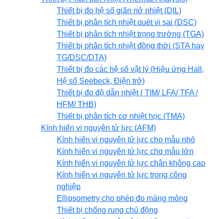
Thiết bị đo hệ số giãn nở nhiệt (DIL)
Thiết bị phân tích nhiệt quét vi sai (DSC)
Thiết bị phân tích nhiệt trọng trường (TGA)
Thiết bị phân tích nhiệt đồng thời (STA hay
TG/DSC/DTA)
Thiết bị đo các hệ số vật lý (Hiệu ứng Hall,
Hệ số Seebeck, Điện trở)
Thiết bị đo độ dẫn nhiệt ( TIM/ LFA/ TFA /
HFM/ THB)
Thiết bị phân tích cơ nhiệt học (TMA)
Kính hiển vi nguyên tử lực (AFM)
Kính hiển vi nguyên tử lực cho mẫu nhỏ
Kính hiển vi nguyên tử lực cho mẫu lớn
Kính hiển vi nguyên tử lực chân không cao
Kính hiển vi nguyên tử lực trong công
nghiệp
Ellipsometry cho phép đo màng mỏng
Thiết bị chống rung chủ động