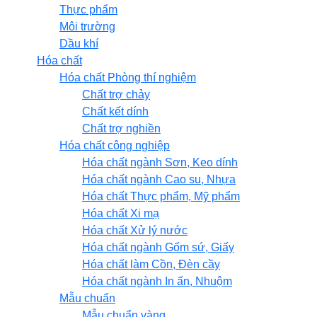
Thực phẩm
Môi trường
Dầu khí
Hóa chất
Hóa chất Phòng thí nghiệm
Chất trợ chảy
Chất kết dính
Chất trợ nghiền
Hóa chất công nghiệp
Hóa chất ngành Sơn, Keo dính
Hóa chất ngành Cao su, Nhựa
Hóa chất Thực phẩm, Mỹ phẩm
Hóa chất Xi mạ
Hóa chất Xử lý nước
Hóa chất ngành Gốm sứ, Giấy
Hóa chất làm Cồn, Đèn cầy
Hóa chất ngành In ấn, Nhuộm
Mẫu chuẩn
Mẫu chuẩn vàng