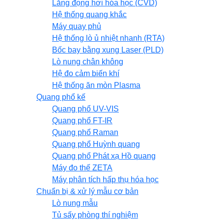
Lắng đọng hơi hóa học (CVD)
Hệ thống quang khắc
Máy quay phủ
Hệ thống lò ủ nhiệt nhanh (RTA)
Bốc bay bằng xung Laser (PLD)
Lò nung chân không
Hệ đo cảm biến khí
Hệ thống ăn mòn Plasma
Quang phổ kế
Quang phổ UV-VIS
Quang phổ FT-IR
Quang phổ Raman
Quang phổ Huỳnh quang
Quang phổ Phát xạ Hồ quang
Máy đo thế ZETA
Máy phân tích hấp thụ hóa học
Chuẩn bị & xử lý mẫu cơ bản
Lò nung mẫu
Tủ sấy phòng thí nghiệm