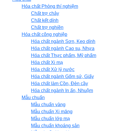
Hóa chất Phòng thí nghiệm
Chất trợ chảy
Chất kết dính
Chất trợ nghiền
Hóa chất công nghiệp
Hóa chất ngành Sơn, Keo dính
Hóa chất ngành Cao su, Nhựa
Hóa chất Thực phẩm, Mỹ phẩm
Hóa chất Xi mạ
Hóa chất Xử lý nước
Hóa chất ngành Gốm sứ, Giấy
Hóa chất làm Cồn, Đèn cầy
Hóa chất ngành In ấn, Nhuộm
Mẫu chuẩn
Mẫu chuẩn vàng
Mẫu chuẩn Xi măng
Mẫu chuẩn lớp mạ
Mẫu chuẩn khoáng sản