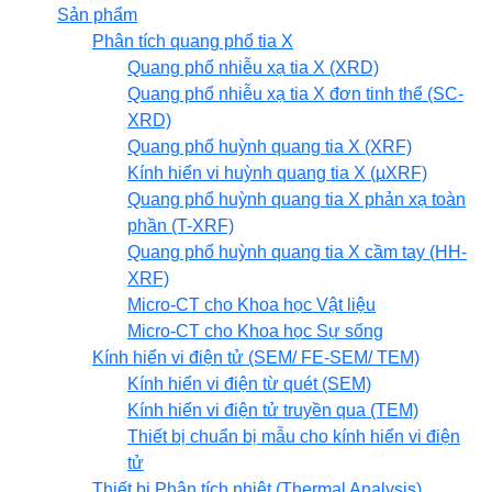
Sản phẩm
Phân tích quang phổ tia X
Quang phổ nhiễu xạ tia X (XRD)
Quang phổ nhiễu xạ tia X đơn tinh thể (SC-
XRD)
Quang phổ huỳnh quang tia X (XRF)
Kính hiển vi huỳnh quang tia X (µXRF)
Quang phổ huỳnh quang tia X phản xạ toàn
phần (T-XRF)
Quang phổ huỳnh quang tia X cầm tay (HH-
XRF)
Micro-CT cho Khoa học Vật liệu
Micro-CT cho Khoa học Sự sống
Kính hiển vi điện tử (SEM/ FE-SEM/ TEM)
Kính hiển vi điện từ quét (SEM)
Kính hiển vi điện tử truyền qua (TEM)
Thiết bị chuẩn bị mẫu cho kính hiển vi điện
tử
Thiết bị Phân tích nhiệt (Thermal Analysis)