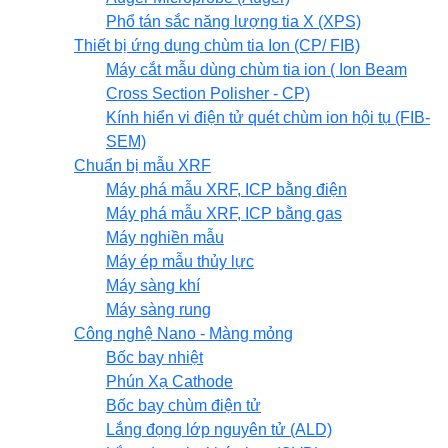
Phổ tán sắc năng lượng tia X (XPS)
Thiết bị ứng dụng chùm tia Ion (CP/ FIB)
Máy cắt mẫu dùng chùm tia ion ( Ion Beam
Cross Section Polisher - CP)
Kính hiển vi điện tử quét chùm ion hội tụ (FIB-
SEM)
Chuẩn bị mẫu XRF
Máy phá mẫu XRF, ICP bằng điện
Máy phá mẫu XRF, ICP bằng gas
Máy nghiền mẫu
Máy ép mẫu thủy lực
Máy sàng khí
Máy sàng rung
Công nghệ Nano - Màng mỏng
Bốc bay nhiệt
Phún Xạ Cathode
Bốc bay chùm điện tử
Lắng đọng lớp nguyên tử (ALD)