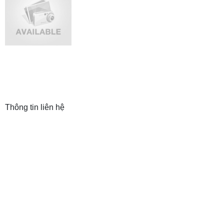
Thông tin liên hệ
CÔNG TY TNHH THƯƠNG MẠI VÀ ĐẦU
TƯ T&N
Trụ sở: 19 Hàng Thiếc, P. Hàng Gai, Q. Hoàn Kiếm,
TP. Hà Nội
Chi nhánh: 410/7A Cách Mạng Tháng 8, P.11, Q.3,
TP. HCM