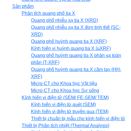
Sản phẩm
Phân tích quang phổ tia X
Quang phổ nhiễu xạ tia X (XRD)
Quang phổ nhiễu xạ tia X đơn tinh thể (SC-
XRD)
Quang phổ huỳnh quang tia X (XRF)
Kính hiển vi huỳnh quang tia X (µXRF)
Quang phổ huỳnh quang tia X phản xạ toàn
phần (T-XRF)
Quang phổ huỳnh quang tia X cầm tay (HH-
XRF)
Micro-CT cho Khoa học Vật liệu
Micro-CT cho Khoa học Sự sống
Kính hiển vi điện tử (SEM/ FE-SEM/ TEM)
Kính hiển vi điện từ quét (SEM)
Kính hiển vi điện tử truyền qua (TEM)
Thiết bị chuẩn bị mẫu cho kính hiển vi điện tử
Thiết bị Phân tích nhiệt (Thermal Analysis)