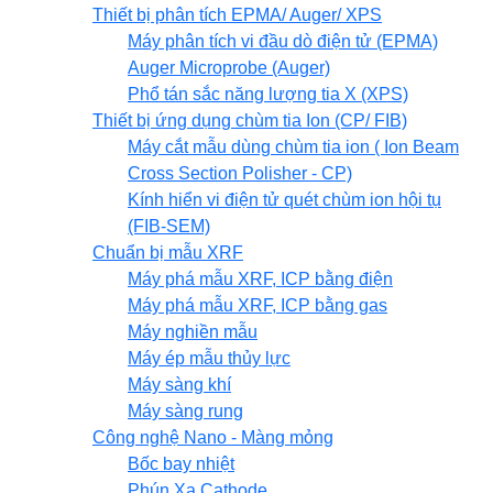
Thiết bị phân tích EPMA/ Auger/ XPS
Máy phân tích vi đầu dò điện tử (EPMA)
Auger Microprobe (Auger)
Phổ tán sắc năng lượng tia X (XPS)
Thiết bị ứng dụng chùm tia Ion (CP/ FIB)
Máy cắt mẫu dùng chùm tia ion ( Ion Beam
Cross Section Polisher - CP)
Kính hiển vi điện tử quét chùm ion hội tụ
(FIB-SEM)
Chuẩn bị mẫu XRF
Máy phá mẫu XRF, ICP bằng điện
Máy phá mẫu XRF, ICP bằng gas
Máy nghiền mẫu
Máy ép mẫu thủy lực
Máy sàng khí
Máy sàng rung
Công nghệ Nano - Màng mỏng
Bốc bay nhiệt
Phún Xạ Cathode