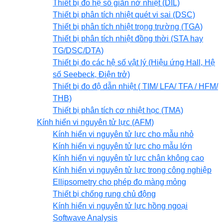
Thiết bị đo hệ số giãn nở nhiệt (DIL)
Thiết bị phân tích nhiệt quét vi sai (DSC)
Thiết bị phân tích nhiệt trọng trường (TGA)
Thiết bị phân tích nhiệt đồng thời (STA hay
TG/DSC/DTA)
Thiết bị đo các hệ số vật lý (Hiệu ứng Hall, Hệ
số Seebeck, Điện trở)
Thiết bị đo độ dẫn nhiệt ( TIM/ LFA/ TFA / HFM/
THB)
Thiết bị phân tích cơ nhiệt học (TMA)
Kính hiển vi nguyên tử lực (AFM)
Kính hiển vi nguyên tử lực cho mẫu nhỏ
Kính hiển vi nguyên tử lực cho mẫu lớn
Kính hiển vi nguyên tử lực chân không cao
Kính hiển vi nguyên tử lực trong công nghiệp
Ellipsometry cho phép đo màng mỏng
Thiết bị chống rung chủ động
Kính hiển vi nguyên tử lực hồng ngoại
Softwave Analysis