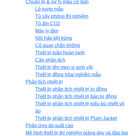
Chuẩn bị & xử lý mẫu cơ bản
Lò nung mẫu
Tủ sấy phòng thí nghiệm
Tủ ấm CO2
Máy ly tâm
Nồi hấp tiệt trùng
Cô quay chân không
Thiết bị tuần hoàn lạnh
Cân phân tích
Thiết bị lên men vi sinh vật
Thiết bị đồng hóa/ nghiền mẫu
Phân tích nhiệt trị
Thiết bị phân tích nhiệt trị tự động
Thiết bị phân tích nhiệt trị bán tự động
Thiết bị phân tích nhiệt trị kiểu bù nhiệt vỏ
áo
Thiết bị phân tích nhiệt trị Plain Jacket
Phản ứng áp suất cao
Mô hình thiết bị thí nghiệm giảng dạy và đào tạo