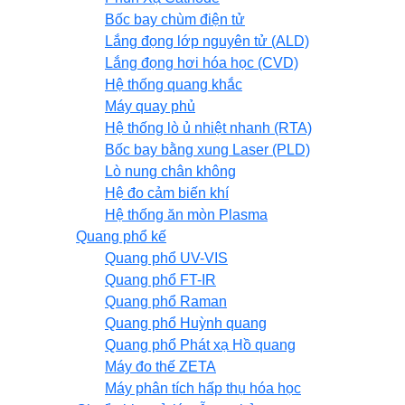
Bốc bay chùm điện tử
Lắng đọng lớp nguyên tử (ALD)
Lắng đọng hơi hóa học (CVD)
Hệ thống quang khắc
Máy quay phủ
Hệ thống lò ủ nhiệt nhanh (RTA)
Bốc bay bằng xung Laser (PLD)
Lò nung chân không
Hệ đo cảm biến khí
Hệ thống ăn mòn Plasma
Quang phổ kế
Quang phổ UV-VIS
Quang phổ FT-IR
Quang phổ Raman
Quang phổ Huỳnh quang
Quang phổ Phát xạ Hồ quang
Máy đo thế ZETA
Máy phân tích hấp thụ hóa học