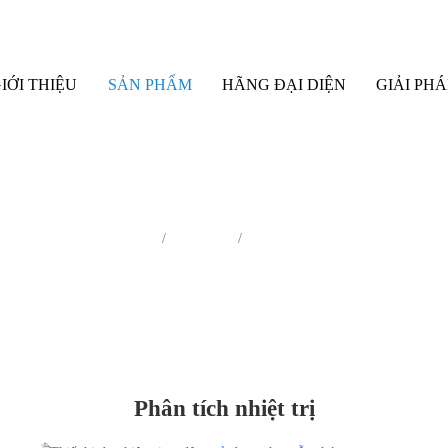
IỚI THIỆU
SẢN PHẨM
HÃNG ĐẠI DIỆN
GIẢI PHÁ
Trang chủ
Sản phẩm
Phân tích nhiệt trị
Phân tích nhiệt trị