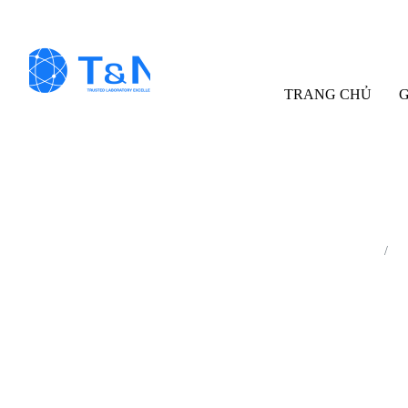
TRANG CHỦ
G
Trang chủ
Sả