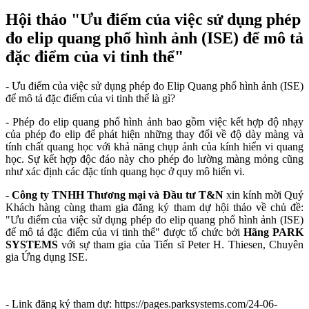
Hội thảo "Ưu điểm của việc sử dụng phép
đo elip quang phổ hình ảnh (ISE) để mô tả
đặc điểm của vi tinh thể"
- Ưu điểm của việc sử dụng phép đo Elip Quang phổ hình ảnh (ISE)
để mô tả đặc điểm của vi tinh thể là gì?
- Phép đo elip quang phổ hình ảnh bao gồm việc kết hợp độ nhạy
của phép đo elip để phát hiện những thay đổi về độ dày màng và
tính chất quang học với khả năng chụp ảnh của kính hiển vi quang
học. Sự kết hợp độc đáo này cho phép đo lường màng mỏng cũng
như xác định các đặc tính quang học ở quy mô hiển vi.
-
Công ty TNHH Thương mại và Đầu tư T&N
xin kính mời Quý
Khách hàng cùng tham gia đăng ký tham dự hội thảo về chủ đề:
"Ưu điểm của việc sử dụng phép đo elip quang phổ hình ảnh (ISE)
để mô tả đặc điểm của vi tinh thể" được tổ chức bởi
Hãng PARK
SYSTEMS
với sự tham gia của Tiến sĩ Peter H. Thiesen, Chuyên
gia Ứng dụng ISE.
- Link đăng ký tham dự: https://pages.parksystems.com/24-06-