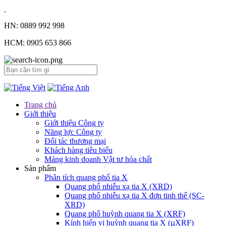
HN: 0889 992 998
HCM: 0905 653 866
Trang chủ
Giới thiệu
Giới thiệu Công ty
Năng lực Công ty
Đối tác thương mại
Khách hàng tiêu biểu
Mảng kinh doanh Vật tư hóa chất
Sản phẩm
Phân tích quang phổ tia X
Quang phổ nhiễu xạ tia X (XRD)
Quang phổ nhiễu xạ tia X đơn tinh thể (SC-
XRD)
Quang phổ huỳnh quang tia X (XRF)
Kính hiển vi huỳnh quang tia X (µXRF)