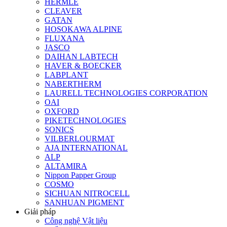
HERMLE
CLEAVER
GATAN
HOSOKAWA ALPINE
FLUXANA
JASCO
DAIHAN LABTECH
HAVER & BOECKER
LABPLANT
NABERTHERM
LAURELL TECHNOLOGIES CORPORATION
OAI
OXFORD
PIKETECHNOLOGIES
SONICS
VILBERLOURMAT
AJA INTERNATIONAL
ALP
ALTAMIRA
Nippon Papper Group
COSMO
SICHUAN NITROCELL
SANHUAN PIGMENT
Giải pháp
Công nghệ Vật liệu