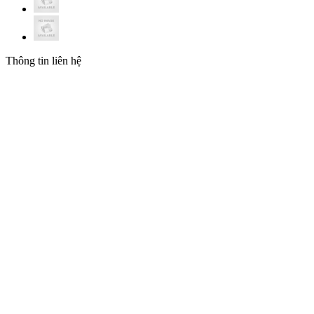
Thông tin liên hệ
CÔNG TY TNHH THƯƠNG MẠI VÀ ĐẦU
TƯ T&N
Trụ sở: 19 Hàng Thiếc, P. Hàng Gai, Q. Hoàn Kiếm, TP.
Hà Nội
Chi nhánh: 410/7A Cách Mạng Tháng 8, P.11, Q.3, TP.
HCM
MST: 0102208550
Email: hanhph@tnic.com.vn (HN) | sales@tnic.com.vn
(HCM)
Hotline: 0889 992 998 (HN) | 0905 653 866 (HCM)
Website: tnic.com.vn