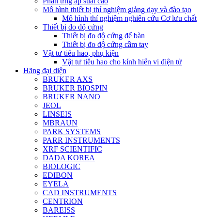
Phản ứng áp suất cao
Mô hình thiết bị thí nghiệm giảng dạy và đào tạo
Mô hình thí nghiệm nghiên cứu Cơ lưu chất
Thiết bị đo độ cứng
Thiết bị đo độ cứng để bàn
Thiết bị đo độ cứng cầm tay
Vật tư tiêu hao, phụ kiện
Vật tư tiêu hao cho kính hiển vi điện tử
Hãng đại diện
BRUKER AXS
BRUKER BIOSPIN
BRUKER NANO
JEOL
LINSEIS
MBRAUN
PARK SYSTEMS
PARR INSTRUMENTS
XRF SCIENTIFIC
DADA KOREA
BIOLOGIC
EDIBON
EYELA
CAD INSTRUMENTS
CENTRION
BAREISS