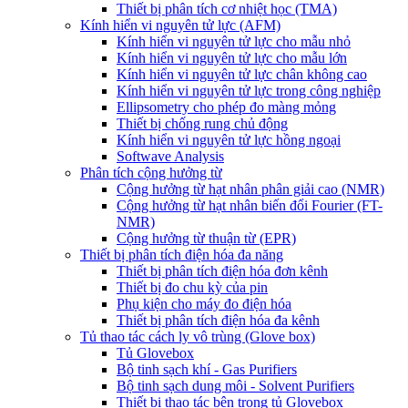
Thiết bị phân tích cơ nhiệt học (TMA)
Kính hiển vi nguyên tử lực (AFM)
Kính hiển vi nguyên tử lực cho mẫu nhỏ
Kính hiển vi nguyên tử lực cho mẫu lớn
Kính hiển vi nguyên tử lực chân không cao
Kính hiển vi nguyên tử lực trong công nghiệp
Ellipsometry cho phép đo màng mỏng
Thiết bị chống rung chủ động
Kính hiển vi nguyên tử lực hồng ngoại
Softwave Analysis
Phân tích cộng hưởng từ
Cộng hưởng từ hạt nhân phân giải cao (NMR)
Cộng hưởng từ hạt nhân biến đổi Fourier (FT-
NMR)
Cộng hưởng từ thuận từ (EPR)
Thiết bị phân tích điện hóa đa năng
Thiết bị phân tích điện hóa đơn kênh
Thiết bị đo chu kỳ của pin
Phụ kiện cho máy đo điện hóa
Thiết bị phân tích điện hóa đa kênh
Tủ thao tác cách ly vô trùng (Glove box)
Tủ Glovebox
Bộ tinh sạch khí - Gas Purifiers
Bộ tinh sạch dung môi - Solvent Purifiers
Thiết bị thao tác bên trong tủ Glovebox