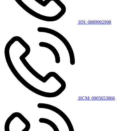
HN: 0889992998
HCM: 0905653866