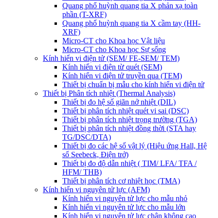
Quang phổ huỳnh quang tia X phản xạ toàn
phần (T-XRF)
Quang phổ huỳnh quang tia X cầm tay (HH-
XRF)
Micro-CT cho Khoa học Vật liệu
Micro-CT cho Khoa học Sự sống
Kính hiển vi điện tử (SEM/ FE-SEM/ TEM)
Kính hiển vi điện từ quét (SEM)
Kính hiển vi điện tử truyền qua (TEM)
Thiết bị chuẩn bị mẫu cho kính hiển vi điện tử
Thiết bị Phân tích nhiệt (Thermal Analysis)
Thiết bị đo hệ số giãn nở nhiệt (DIL)
Thiết bị phân tích nhiệt quét vi sai (DSC)
Thiết bị phân tích nhiệt trọng trường (TGA)
Thiết bị phân tích nhiệt đồng thời (STA hay
TG/DSC/DTA)
Thiết bị đo các hệ số vật lý (Hiệu ứng Hall, Hệ
số Seebeck, Điện trở)
Thiết bị đo độ dẫn nhiệt ( TIM/ LFA/ TFA /
HFM/ THB)
Thiết bị phân tích cơ nhiệt học (TMA)
Kính hiển vi nguyên tử lực (AFM)
Kính hiển vi nguyên tử lực cho mẫu nhỏ
Kính hiển vi nguyên tử lực cho mẫu lớn
Kính hiển vi nguyên tử lực chân không cao