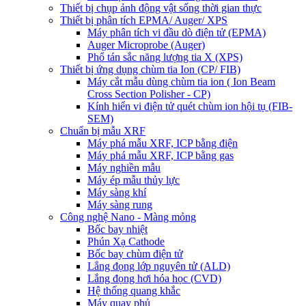
Thiết bị chụp ảnh động vật sống thời gian thực
Thiết bị phân tích EPMA/ Auger/ XPS
Máy phân tích vi đầu dò điện tử (EPMA)
Auger Microprobe (Auger)
Phổ tán sắc năng lượng tia X (XPS)
Thiết bị ứng dụng chùm tia Ion (CP/ FIB)
Máy cắt mẫu dùng chùm tia ion ( Ion Beam
Cross Section Polisher - CP)
Kính hiển vi điện tử quét chùm ion hội tụ (FIB-
SEM)
Chuẩn bị mẫu XRF
Máy phá mẫu XRF, ICP bằng điện
Máy phá mẫu XRF, ICP bằng gas
Máy nghiền mẫu
Máy ép mẫu thủy lực
Máy sàng khí
Máy sàng rung
Công nghệ Nano - Màng mỏng
Bốc bay nhiệt
Phún Xạ Cathode
Bốc bay chùm điện tử
Lắng đọng lớp nguyên tử (ALD)
Lắng đọng hơi hóa học (CVD)
Hệ thống quang khắc
Máy quay phủ