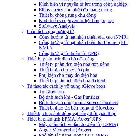
Kính hiển vi nguyên tử lực trong công nghiệp
Ellipsometry cho phép đo màng mỏng
Thiết bị chống rung chủ động
Kính hiển vi nguyên tử lực hồng ngoại
Softwave Analysis
Phân tích cộng hưởng từ
Cộng hưởng từ hạt nhân phân giải cao (NMR)
Cộng hưởng từ hạt nhân biến đổi Fourier (FT-
NMR)
Cộng hưởng từ thuận từ (EPR)
Thiết bị phân tích điện hóa đa năng
Thiết bị phân tích điện hóa đơn kênh
Thiết bị đo chu kỳ của pin
Phụ kiện cho máy đo điện hóa
Thiết bị phân tích điện hóa đa kênh
Tủ thao tác cách ly vô trùng (Glove box)
Tủ Glovebox
Bộ tinh sạch khí - Gas Purifiers
Bộ tinh sạch dung môi - Solvent Purifiers
Thiết bị thao tác bên trong tủ Glovebox
Thiết bị chụp ảnh động vật sống thời gian thực
Thiết bị phân tích EPMA/ Auger/ XPS
Máy phân tích vi đầu dò điện tử (EPMA)
Auger Microprobe (Auger)
Phổ tán sắc năng lượng tia X (XPS)