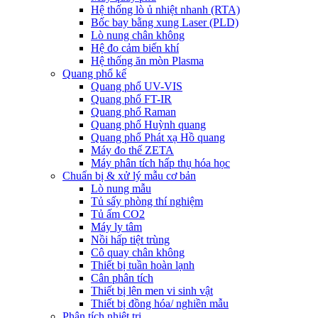
Hệ thống lò ủ nhiệt nhanh (RTA)
Bốc bay bằng xung Laser (PLD)
Lò nung chân không
Hệ đo cảm biến khí
Hệ thống ăn mòn Plasma
Quang phổ kế
Quang phổ UV-VIS
Quang phổ FT-IR
Quang phổ Raman
Quang phổ Huỳnh quang
Quang phổ Phát xạ Hồ quang
Máy đo thế ZETA
Máy phân tích hấp thụ hóa học
Chuẩn bị & xử lý mẫu cơ bản
Lò nung mẫu
Tủ sấy phòng thí nghiệm
Tủ ấm CO2
Máy ly tâm
Nồi hấp tiệt trùng
Cô quay chân không
Thiết bị tuần hoàn lạnh
Cân phân tích
Thiết bị lên men vi sinh vật
Thiết bị đồng hóa/ nghiền mẫu
Phân tích nhiệt trị