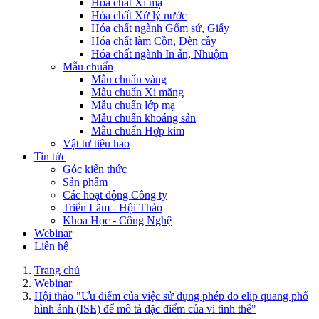
Hóa chất Xi mạ
Hóa chất Xử lý nước
Hóa chất ngành Gốm sứ, Giấy
Hóa chất làm Cồn, Đèn cầy
Hóa chất ngành In ấn, Nhuộm
Mẫu chuẩn
Mẫu chuẩn vàng
Mẫu chuẩn Xi măng
Mẫu chuẩn lớp mạ
Mẫu chuẩn khoáng sản
Mẫu chuẩn Hợp kim
Vật tư tiêu hao
Tin tức
Góc kiến thức
Sản phẩm
Các hoạt động Công ty
Triển Lãm - Hội Thảo
Khoa Học - Công Nghệ
Webinar
Liên hệ
Trang chủ
Webinar
Hội thảo "Ưu điểm của việc sử dụng phép đo elip quang phổ
hình ảnh (ISE) để mô tả đặc điểm của vi tinh thể"