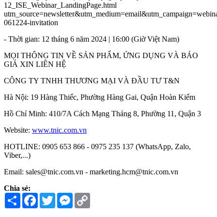
12_ISE_Webinar_LandingPage.html
utm_source=newsletter&utm_medium=email&utm_campaign=webina
061224-invitation
- Thời gian: 12 tháng 6 năm 2024 | 16:00 (Giờ Việt Nam)
MỌI THÔNG TIN VỀ SẢN PHẨM, ỨNG DỤNG VÀ BÁO
GIÁ XIN LIÊN HỆ
CÔNG TY TNHH THƯƠNG MẠI VÀ ĐẦU TƯ T&N
Hà Nội: 19 Hàng Thiếc, Phường Hàng Gai, Quận Hoàn Kiếm
Hồ Chí Minh: 410/7A Cách Mạng Tháng 8, Phường 11, Quận 3
Website:
www.tnic.com.vn
HOTLINE: 0905 653 866 - 0975 235 137 (WhatsApp, Zalo,
Viber,...)
Email: sales@tnic.com.vn - marketing.hcm@tnic.com.vn
Chia sẻ:
Share
Facebook
Twitter
Messenger
Copy
Link