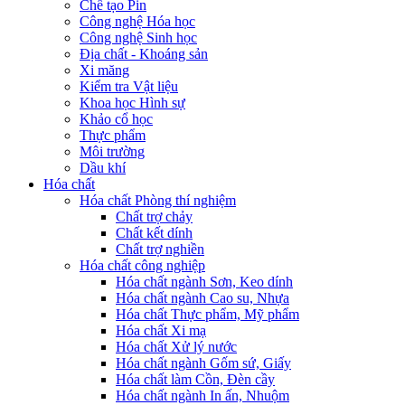
Chế tạo Pin
Công nghệ Hóa học
Công nghệ Sinh học
Địa chất - Khoáng sản
Xi măng
Kiểm tra Vật liệu
Khoa học Hình sự
Khảo cổ học
Thực phẩm
Môi trường
Dầu khí
Hóa chất
Hóa chất Phòng thí nghiệm
Chất trợ chảy
Chất kết dính
Chất trợ nghiền
Hóa chất công nghiệp
Hóa chất ngành Sơn, Keo dính
Hóa chất ngành Cao su, Nhựa
Hóa chất Thực phẩm, Mỹ phẩm
Hóa chất Xi mạ
Hóa chất Xử lý nước
Hóa chất ngành Gốm sứ, Giấy
Hóa chất làm Cồn, Đèn cầy
Hóa chất ngành In ấn, Nhuộm