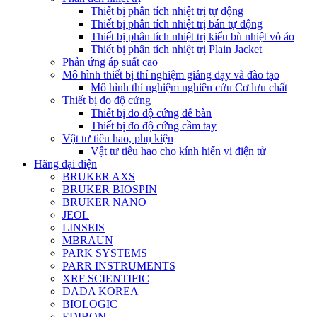
Thiết bị phân tích nhiệt trị tự động
Thiết bị phân tích nhiệt trị bán tự động
Thiết bị phân tích nhiệt trị kiểu bù nhiệt vỏ áo
Thiết bị phân tích nhiệt trị Plain Jacket
Phản ứng áp suất cao
Mô hình thiết bị thí nghiệm giảng dạy và đào tạo
Mô hình thí nghiệm nghiên cứu Cơ lưu chất
Thiết bị đo độ cứng
Thiết bị đo độ cứng để bàn
Thiết bị đo độ cứng cầm tay
Vật tư tiêu hao, phụ kiện
Vật tư tiêu hao cho kính hiển vi điện tử
Hãng đại diện
BRUKER AXS
BRUKER BIOSPIN
BRUKER NANO
JEOL
LINSEIS
MBRAUN
PARK SYSTEMS
PARR INSTRUMENTS
XRF SCIENTIFIC
DADA KOREA
BIOLOGIC
EDIBON