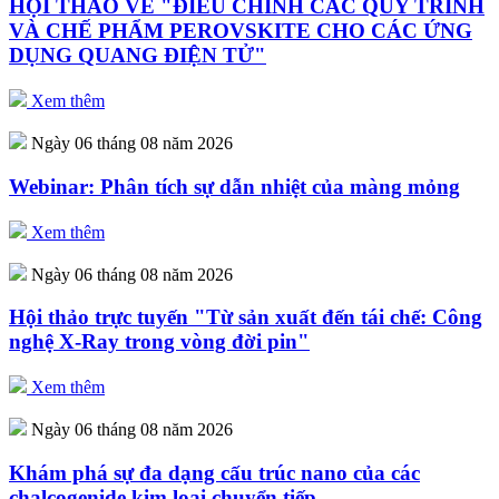
HỘI THẢO VỀ "ĐIỀU CHỈNH CÁC QUY TRÌNH
VÀ CHẾ PHẨM PEROVSKITE CHO CÁC ỨNG
DỤNG QUANG ĐIỆN TỬ"
Xem thêm
Ngày 06 tháng 08 năm 2026
Webinar: Phân tích sự dẫn nhiệt của màng mỏng
Xem thêm
Ngày 06 tháng 08 năm 2026
Hội thảo trực tuyến "Từ sản xuất đến tái chế: Công
nghệ X-Ray trong vòng đời pin"
Xem thêm
Ngày 06 tháng 08 năm 2026
Khám phá sự đa dạng cấu trúc nano của các
chalcogenide kim loại chuyển tiếp