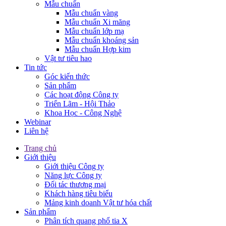
Mẫu chuẩn
Mẫu chuẩn vàng
Mẫu chuẩn Xi măng
Mẫu chuẩn lớp mạ
Mẫu chuẩn khoáng sản
Mẫu chuẩn Hợp kim
Vật tư tiêu hao
Tin tức
Góc kiến thức
Sản phẩm
Các hoạt động Công ty
Triển Lãm - Hội Thảo
Khoa Học - Công Nghệ
Webinar
Liên hệ
Trang chủ
Giới thiệu
Giới thiệu Công ty
Năng lực Công ty
Đối tác thương mại
Khách hàng tiêu biểu
Mảng kinh doanh Vật tư hóa chất
Sản phẩm
Phân tích quang phổ tia X