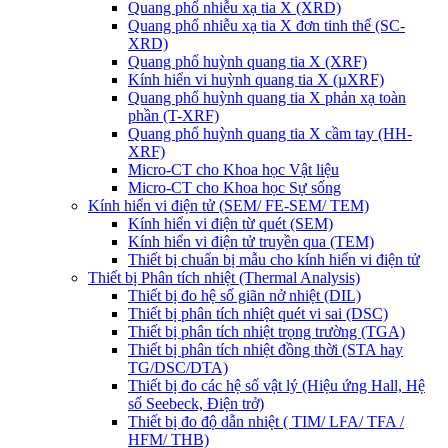
Quang phổ nhiễu xạ tia X (XRD)
Quang phổ nhiễu xạ tia X đơn tinh thể (SC-
XRD)
Quang phổ huỳnh quang tia X (XRF)
Kính hiển vi huỳnh quang tia X (µXRF)
Quang phổ huỳnh quang tia X phản xạ toàn
phần (T-XRF)
Quang phổ huỳnh quang tia X cầm tay (HH-
XRF)
Micro-CT cho Khoa học Vật liệu
Micro-CT cho Khoa học Sự sống
Kính hiển vi điện tử (SEM/ FE-SEM/ TEM)
Kính hiển vi điện từ quét (SEM)
Kính hiển vi điện tử truyền qua (TEM)
Thiết bị chuẩn bị mẫu cho kính hiển vi điện tử
Thiết bị Phân tích nhiệt (Thermal Analysis)
Thiết bị đo hệ số giãn nở nhiệt (DIL)
Thiết bị phân tích nhiệt quét vi sai (DSC)
Thiết bị phân tích nhiệt trọng trường (TGA)
Thiết bị phân tích nhiệt đồng thời (STA hay
TG/DSC/DTA)
Thiết bị đo các hệ số vật lý (Hiệu ứng Hall, Hệ
số Seebeck, Điện trở)
Thiết bị đo độ dẫn nhiệt ( TIM/ LFA/ TFA /
HFM/ THB)