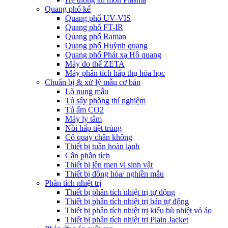
Quang phổ kế
Quang phổ UV-VIS
Quang phổ FT-IR
Quang phổ Raman
Quang phổ Huỳnh quang
Quang phổ Phát xạ Hồ quang
Máy đo thế ZETA
Máy phân tích hấp thụ hóa học
Chuẩn bị & xử lý mẫu cơ bản
Lò nung mẫu
Tủ sấy phòng thí nghiệm
Tủ ấm CO2
Máy ly tâm
Nồi hấp tiệt trùng
Cô quay chân không
Thiết bị tuần hoàn lạnh
Cân phân tích
Thiết bị lên men vi sinh vật
Thiết bị đồng hóa/ nghiền mẫu
Phân tích nhiệt trị
Thiết bị phân tích nhiệt trị tự động
Thiết bị phân tích nhiệt trị bán tự động
Thiết bị phân tích nhiệt trị kiểu bù nhiệt vỏ áo
Thiết bị phân tích nhiệt trị Plain Jacket