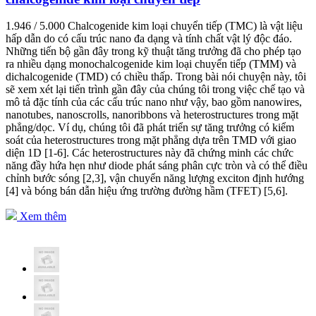
1.946 / 5.000 Chalcogenide kim loại chuyển tiếp (TMC) là vật liệu
hấp dẫn do có cấu trúc nano đa dạng và tính chất vật lý độc đáo.
Những tiến bộ gần đây trong kỹ thuật tăng trưởng đã cho phép tạo
ra nhiều dạng monochalcogenide kim loại chuyển tiếp (TMM) và
dichalcogenide (TMD) có chiều thấp. Trong bài nói chuyện này, tôi
sẽ xem xét lại tiến trình gần đây của chúng tôi trong việc chế tạo và
mô tả đặc tính của các cấu trúc nano như vậy, bao gồm nanowires,
nanotubes, nanoscrolls, nanoribbons và heterostructures trong mặt
phẳng/dọc. Ví dụ, chúng tôi đã phát triển sự tăng trưởng có kiểm
soát của heterostructures trong mặt phẳng dựa trên TMD với giao
diện 1D [1-6]. Các heterostructures này đã chứng minh các chức
năng đầy hứa hẹn như diode phát sáng phân cực tròn và có thể điều
chỉnh bước sóng [2,3], vận chuyển năng lượng exciton định hướng
[4] và bóng bán dẫn hiệu ứng trường đường hầm (TFET) [5,6].
Xem thêm