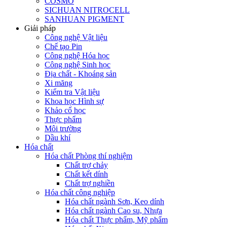
COSMO
SICHUAN NITROCELL
SANHUAN PIGMENT
Giải pháp
Công nghệ Vật liệu
Chế tạo Pin
Công nghệ Hóa học
Công nghệ Sinh học
Địa chất - Khoáng sản
Xi măng
Kiểm tra Vật liệu
Khoa học Hình sự
Khảo cổ học
Thực phẩm
Môi trường
Dầu khí
Hóa chất
Hóa chất Phòng thí nghiệm
Chất trợ chảy
Chất kết dính
Chất trợ nghiền
Hóa chất công nghiệp
Hóa chất ngành Sơn, Keo dính
Hóa chất ngành Cao su, Nhựa
Hóa chất Thực phẩm, Mỹ phẩm