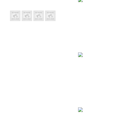
Trụ sở: 19 Hàng Thi
Chi nhánh: 410/7A 