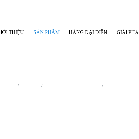
IỚI THIỆU
SẢN PHẨM
HÃNG ĐẠI DIỆN
GIẢI PHÁ
rang chủ
Sản phẩm
Công nghệ Nano - Màng mỏng
Lò nung chân khô