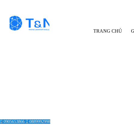
TRANG CHỦ
G
T
0905653866
0889992998