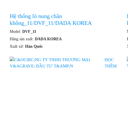
Hệ thống lò nung chân
không_11/DVF_11/DADA KOREA
Model:
DVF_11
Hãng sản xuất:
DADA KOREA
Xuất xứ:
Hàn Quốc
ĐỌC
THÊM
Chính 
H THƯƠNG MẠI VÀ ĐẦU TƯ
Chính 
Chính 
Chính 