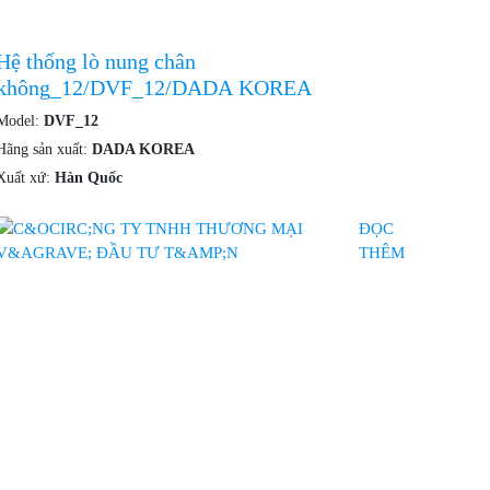
Hệ thống lò nung chân
không_12/DVF_12/DADA KOREA
Model:
DVF_12
Hãng sản xuất:
DADA KOREA
Xuất xứ:
Hàn Quốc
ĐỌC
THÊM
Sách
sách mua hàng
sách bảo mật
sách bán hàng