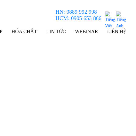
HN: 0889 992 998
HCM: 0905 653 866
P
HÓA CHẤT
TIN TỨC
WEBINAR
LIÊN HỆ
ng