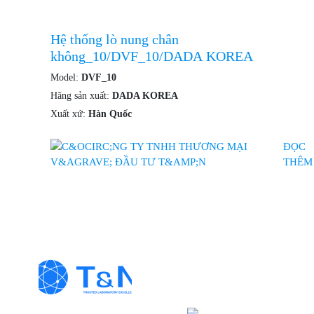
Hệ thống lò nung chân
không_10/DVF_10/DADA KOREA
Model:
DVF_10
Hãng sản xuất:
DADA KOREA
Xuất xứ:
Hàn Quốc
ĐỌC
THÊM
Thông Tin Liên Hệ
CÔNG TY TNH
T&N