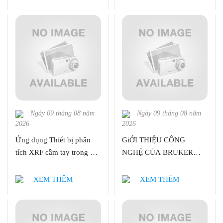
nanomet, với nhiều ứng dụng
cho sắt điện, quang điện và
các thiết bị năng lượng.
Trong hội thảo này, chúng ta
sẽ khám phá các đặc điểm của
các chế độ khác nhau như
EFM, AM-KPFM và
Sideband KPFM.
Ngày 09 tháng 08 năm
Ngày 09 tháng 08 năm
2026
2026
Ứng dụng Thiết bị phân
GiỚI THIỆU CÔNG
tích XRF cầm tay trong di
NGHỆ CỦA BRUKER
sản văn hoá
CHO ỨNG DỤNG
NGHIÊN CỨU PHÁT
XEM THÊM
XEM THÊM
TRIỂN VÀ SẢN XUẤT
PIN