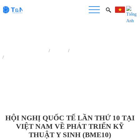
Trang chủ
Tin tức
Triển Lãm - Hội Thảo
HỘI NGHỊ QUỐC TẾ LẦN THỨ 10 TẠI VIỆT NAM VỀ PHÁT TRIỂN
KỸ THUẬT Y SINH (BME10)
HỘI NGHỊ QUỐC TẾ LẦN THỨ 10 TẠI
VIỆT NAM VỀ PHÁT TRIỂN KỸ
THUẬT Y SINH (BME10)