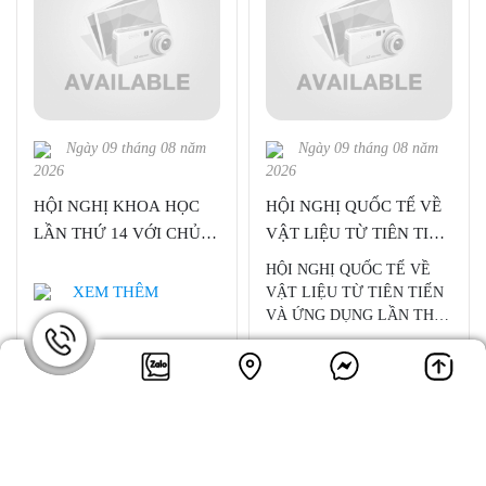
Ngày 09 tháng 08 năm
Ngày 09 tháng 08 năm
2026
2026
HỘI NGHỊ KHOA HỌC
HỘI NGHỊ QUỐC TẾ VỀ
LẦN THỨ 14 VỚI CHỦ
VẬT LIỆU TỪ TIÊN TIẾN
ĐỀ "HƯỚNG TỚI
VÀ ỨNG DỤNG LẦN
HỘI NGHỊ QUỐC TẾ VỀ
TƯƠNG LAI XANH VÀ
THỨ 5 – ISAMMA2024
XEM THÊM
VẬT LIỆU TỪ TIÊN TIẾN
THÔNG MINH"
VÀ ỨNG DỤNG LẦN THỨ
5 – ISAMMA2024 (The 5nd
XEM THÊM
International Symposium on
Advanced Magnetic Materials
and Applications 2024) do
Trung tâm Nghiên cứu Vật
liệu Cấu trúc Nano và Phân
tử, Đại học Quốc gia