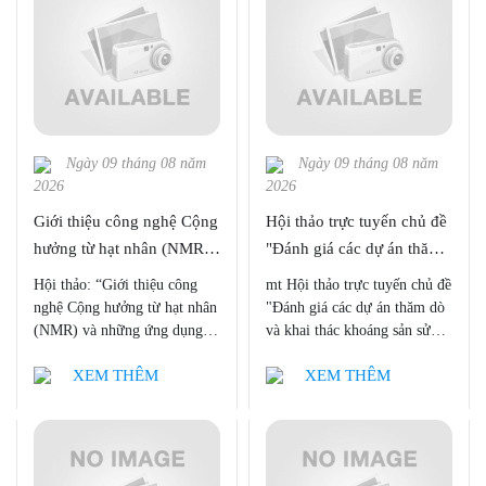
Ngày 09 tháng 08 năm
Ngày 09 tháng 08 năm
2026
2026
Giới thiệu công nghệ Cộng
Hội thảo trực tuyến chủ đề
hưởng từ hạt nhân (NMR)
"Đánh giá các dự án thăm
và những ứng dụng trong
dò và khai thác khoáng sản
Hội thảo: “Giới thiệu công
mt Hội thảo trực tuyến chủ đề
nghiên cứu chuyển hóa
sử dụng phương pháp phân
nghệ Cộng hưởng từ hạt nhân
"Đánh giá các dự án thăm dò
(NMR-Based
tích Micro-XRF"
(NMR) và những ứng dụng
và khai thác khoáng sản sử
trong nghiên cứu chuyển hóa
dụng phương pháp phân tích
Metabolomics)
XEM THÊM
XEM THÊM
(NMR-Based Metabolomics)”
Micro-XRF"
do Công ty TNHH Thương
mại và Đầu tư T&N phối hợp
cùng Hãng Bruker Biospin tổ
chức.