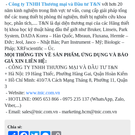
-
Công ty TNHH Thương mại và Đầu tư T&N
với hơn 20
năm kinh nghiệm trong lĩnh vực tư vấn, cung cấp giải pháp tổng
thể các trang thiết bị phòng thí nghiệm, thiết bị nghiên cứu khoa
học, phân tích,.... T&N là đại diện thương mại của các Hãng thiết
bị khoa học kỹ thuật hàng đầu thế giới như Bruker, Linseis, Park
System, DADA Korea – Hàn Quốc, Mbraun, Fluxana, Hermle –
Đức; Jeol, Jasco – Nhật Bản; Parr Instrument – Mỹ; Biologic –
Pháp; XRFscientific – Úc.
MỌI THÔNG TIN VỀ SẢN PHẨM, ỨNG DỤNG VÀ BÁO
GIÁ XIN LIÊN HỆ:
- CÔNG TY TNHH THƯƠNG MẠI VÀ ĐẦU TƯ T&N
+ Hà Nội: 19 Hàng Thiếc, Phường Hàng Gai, Quận Hoàn Kiếm
+ Hồ Chí Minh: 410/7A Cách Mạng Tháng 8, Phường 11, Quận
3
- Website:
www.tnic.com.vn
- HOTLINE: 0905 653 866 - 0975 235 137 (WhatsApp, Zalo,
Viber,...)
- Email: sales@tnic.com.vn - marketing.hcm@tnic.com.vn
Chia sẻ:
Share
Facebook
Twitter
Messenger
Copy