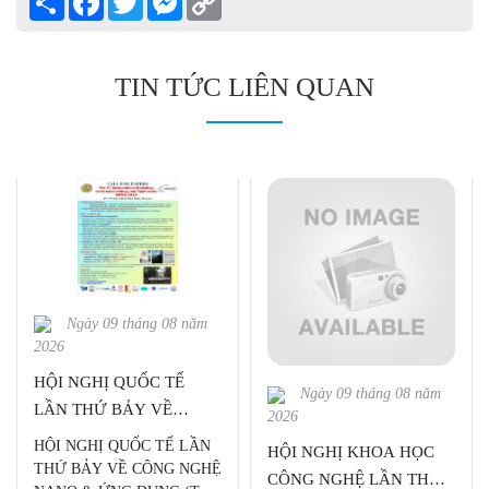
Link
TIN TỨC LIÊN QUAN
Ngày 09 tháng 08 năm
2026
HỘI NGHỊ QUỐC TẾ
Ngày 09 tháng 08 năm
LẦN THỨ BẢY VỀ
2026
CÔNG NGHỆ NANO &
HỘI NGHỊ QUỐC TẾ LẦN
HỘI NGHỊ KHOA HỌC
ỨNG DỤNG (The 7th
THỨ BẢY VỀ CÔNG NGHỆ
CÔNG NGHỆ LẦN THỨ