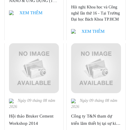
International Workshop on
NANO & ỨNG DỤNG (The
16 “GREEN AND SMART
7th International Workshop
Hội nghị Khoa học và Công
Nanotechnology and
SOCIETY”
XEM THÊM
on Nanotechnology and
nghệ lần thứ 16 - Tại Trường
Application - IWNA 2019)
Application - IWNA 2019)
Đại học Bách Khoa TP.HCM
XEM THÊM
Ngày 09 tháng 08 năm
Ngày 09 tháng 08 năm
2026
2026
Hội thảo Bruker Cement
Công ty T&N tham dự
Workshop 2014
triển lãm thiết bị tại sự kiện