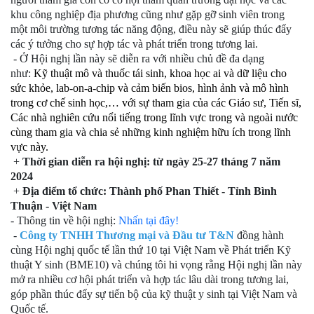
khu công nghiệp địa phương cũng như gặp gỡ sinh viên trong
một môi trường tương tác năng động, điều này sẽ giúp thúc đẩy
các ý tưởng cho sự hợp tác và phát triển trong tương lai.
- Ở Hội nghị lần này sẽ diễn ra với nhiều chủ đề đa dạng
như:
Kỹ thuật mô và thuốc tái sinh, khoa học ai và dữ liệu cho
sức khỏe, lab-on-a-chip và cảm biến bios, hình ảnh và mô hình
trong cơ chế sinh học,… với sự tham gia của các Giáo sư, Tiến sĩ,
Các nhà nghiên cứu nổi tiếng trong lĩnh vực trong và ngoài nước
cùng tham gia và chia sẻ những kinh nghiệm hữu ích trong lĩnh
vực này.
+
Thời gian diễn ra hội nghị: từ ngày 25-27 tháng 7 năm
2024
+
Địa điểm tổ chức: Thành phố Phan Thiết - Tỉnh Bình
Thuận - Việt Nam
- Thông tin về hội nghị:
Nhấn tại đây!
-
Công ty TNHH Thương mại và Đầu tư T&N
đồng hành
cùng Hội nghị quốc tế lần thứ 10 tại Việt Nam về Phát triển Kỹ
thuật Y sinh (BME10) và chúng tôi hi vọng rằng Hội nghị lần này
mở ra nhiều cơ hội phát triển và hợp tác lâu dài trong tương lai,
góp phần thúc đẩy sự tiến bộ của kỹ thuật y sinh tại Việt Nam và
Quốc tế.