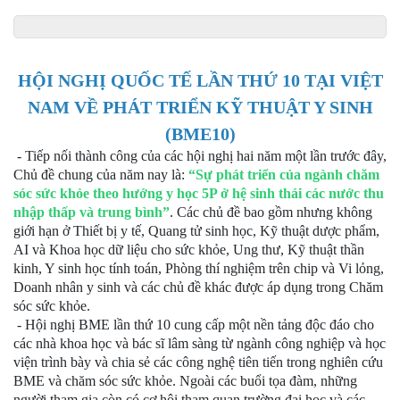
HỘI NGHỊ QUỐC TẾ LẦN THỨ 10 TẠI VIỆT
NAM VỀ PHÁT TRIỂN KỸ THUẬT Y SINH
(BME10)
- Tiếp nối thành công của các hội nghị hai năm một lần trước đây,
Chủ đề chung của năm nay là:
“Sự phát triển của ngành chăm
sóc sức khỏe theo hướng y học 5P ở hệ sinh thái các nước thu
nhập thấp và trung bình”
. Các chủ đề bao gồm nhưng không
giới hạn ở Thiết bị y tế, Quang tử sinh học, Kỹ thuật dược phẩm,
AI và Khoa học dữ liệu cho sức khỏe, Ung thư, Kỹ thuật thần
kinh, Y sinh học tính toán, Phòng thí nghiệm trên chip và Vi lỏng,
Doanh nhân y sinh và các chủ đề khác được áp dụng trong Chăm
sóc sức khỏe.
- Hội nghị BME lần thứ 10 cung cấp một nền tảng độc đáo cho
các nhà khoa học và bác sĩ lâm sàng từ ngành công nghiệp và học
viện trình bày và chia sẻ các công nghệ tiên tiến trong nghiên cứu
BME và chăm sóc sức khỏe. Ngoài các buổi tọa đàm, những
người tham gia còn có cơ hội tham quan trường đại học và các