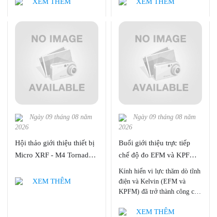
XEM THÊM
XEM THÊM
QUANG ĐIỆN TỬ"
Ngày 09 tháng 08 năm
Ngày 09 tháng 08 năm
2026
2026
Hội thảo giới thiệu thiết bị
Buổi giới thiệu trực tiếp
Micro XRF - M4 Tornado -
chế độ đo EFM và KPFM
Bruker ( Ngày 2/08/2023)
của kính hiển vi lực
Kính hiển vi lực thăm dò tĩnh
nguyên tử
XEM THÊM
điện và Kelvin (EFM và
KPFM) đã trở thành công cụ
chính để mô tả đặc tính của
XEM THÊM
hiện tượng điện ở quy mô