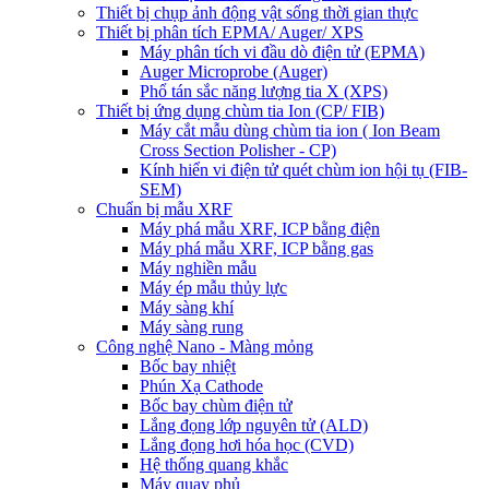
Thiết bị chụp ảnh động vật sống thời gian thực
Thiết bị phân tích EPMA/ Auger/ XPS
Máy phân tích vi đầu dò điện tử (EPMA)
Auger Microprobe (Auger)
Phổ tán sắc năng lượng tia X (XPS)
Thiết bị ứng dụng chùm tia Ion (CP/ FIB)
Máy cắt mẫu dùng chùm tia ion ( Ion Beam
Cross Section Polisher - CP)
Kính hiển vi điện tử quét chùm ion hội tụ (FIB-
SEM)
Chuẩn bị mẫu XRF
Máy phá mẫu XRF, ICP bằng điện
Máy phá mẫu XRF, ICP bằng gas
Máy nghiền mẫu
Máy ép mẫu thủy lực
Máy sàng khí
Máy sàng rung
Công nghệ Nano - Màng mỏng
Bốc bay nhiệt
Phún Xạ Cathode
Bốc bay chùm điện tử
Lắng đọng lớp nguyên tử (ALD)
Lắng đọng hơi hóa học (CVD)
Hệ thống quang khắc
Máy quay phủ