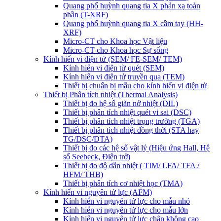
Quang phổ huỳnh quang tia X phản xạ toàn
phần (T-XRF)
Quang phổ huỳnh quang tia X cầm tay (HH-
XRF)
Micro-CT cho Khoa học Vật liệu
Micro-CT cho Khoa học Sự sống
Kính hiển vi điện tử (SEM/ FE-SEM/ TEM)
Kính hiển vi điện từ quét (SEM)
Kính hiển vi điện tử truyền qua (TEM)
Thiết bị chuẩn bị mẫu cho kính hiển vi điện tử
Thiết bị Phân tích nhiệt (Thermal Analysis)
Thiết bị đo hệ số giãn nở nhiệt (DIL)
Thiết bị phân tích nhiệt quét vi sai (DSC)
Thiết bị phân tích nhiệt trọng trường (TGA)
Thiết bị phân tích nhiệt đồng thời (STA hay
TG/DSC/DTA)
Thiết bị đo các hệ số vật lý (Hiệu ứng Hall, Hệ
số Seebeck, Điện trở)
Thiết bị đo độ dẫn nhiệt ( TIM/ LFA/ TFA /
HFM/ THB)
Thiết bị phân tích cơ nhiệt học (TMA)
Kính hiển vi nguyên tử lực (AFM)
Kính hiển vi nguyên tử lực cho mẫu nhỏ
Kính hiển vi nguyên tử lực cho mẫu lớn
Kính hiển vi nguyên tử lực chân không cao