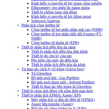
Kính hiển vi nguyên tử lực trong công nghiệp
Ellipsometry cho phép đo màng mỏng
Thiết bị chống rung chủ động
Kính hiển vi nguyên tử lực hồng ngoại
Softwave Analysis
Phân tích cộng hưởng từ
Cộng hưởng từ hạt nhân phân giải cao (NMR)
Cộng hưởng từ hạt nhân biến đổi Fourier (FT-
NMR)
Cộng hưởng từ thuận từ (EPR)
Thiết bị phân tích điện hóa đa năng
Thiết bị phân tích điện hóa đơn kênh
Thiết bị đo chu kỳ của pin
Phụ kiện cho máy đo điện hóa
Thiết bị phân tích điện hóa đa kênh
Tủ thao tác cách ly vô trùng (Glove box)
Tủ Glovebox
Bộ tinh sạch khí - Gas Purifiers
Bộ tinh sạch dung môi - Solvent Purifiers
Thiết bị thao tác bên trong tủ Glovebox
Thiết bị chụp ảnh động vật sống thời gian thực
Thiết bị phân tích EPMA/ Auger/ XPS
Máy phân tích vi đầu dò điện tử (EPMA)
Auger Microprobe (Auger)
Phổ tán sắc năng lượng tia X (XPS)