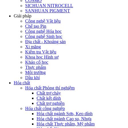
COSMO
SICHUAN NITROCELL
SANHUAN PIGMENT
Giải pháp
Công nghệ Vật liệu
Chế tạo Pin
Công nghệ Hóa học
Công nghệ Sinh học
Địa chất - Khoáng sản
Xi măng
Kiểm tra Vật liệu
Khoa học Hình sự
Khảo cổ học
Thực phẩm
Môi trường
Dầu khí
Hóa chất
Hóa chất Phòng thí nghiệm
Chất trợ chảy
Chất kết dính
Chất trợ nghiền
Hóa chất công nghiệp
Hóa chất ngành Sơn, Keo dính
Hóa chất ngành Cao su, Nhựa
Hóa chất Thực phẩm, Mỹ phẩm