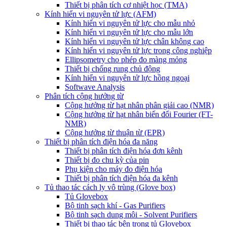
Thiết bị phân tích cơ nhiệt học (TMA)
Kính hiển vi nguyên tử lực (AFM)
Kính hiển vi nguyên tử lực cho mẫu nhỏ
Kính hiển vi nguyên tử lực cho mẫu lớn
Kính hiển vi nguyên tử lực chân không cao
Kính hiển vi nguyên tử lực trong công nghiệp
Ellipsometry cho phép đo màng mỏng
Thiết bị chống rung chủ động
Kính hiển vi nguyên tử lực hồng ngoại
Softwave Analysis
Phân tích cộng hưởng từ
Cộng hưởng từ hạt nhân phân giải cao (NMR)
Cộng hưởng từ hạt nhân biến đổi Fourier (FT-
NMR)
Cộng hưởng từ thuận từ (EPR)
Thiết bị phân tích điện hóa đa năng
Thiết bị phân tích điện hóa đơn kênh
Thiết bị đo chu kỳ của pin
Phụ kiện cho máy đo điện hóa
Thiết bị phân tích điện hóa đa kênh
Tủ thao tác cách ly vô trùng (Glove box)
Tủ Glovebox
Bộ tinh sạch khí - Gas Purifiers
Bộ tinh sạch dung môi - Solvent Purifiers
Thiết bị thao tác bên trong tủ Glovebox