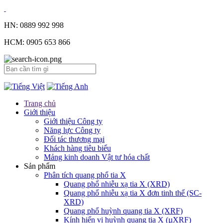
HN: 0889 992 998
HCM: 0905 653 866
Trang chủ
Giới thiệu
Giới thiệu Công ty
Năng lực Công ty
Đối tác thương mại
Khách hàng tiêu biểu
Mảng kinh doanh Vật tư hóa chất
Sản phẩm
Phân tích quang phổ tia X
Quang phổ nhiễu xạ tia X (XRD)
Quang phổ nhiễu xạ tia X đơn tinh thể (SC-
XRD)
Quang phổ huỳnh quang tia X (XRF)
Kính hiển vi huỳnh quang tia X (µXRF)