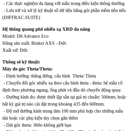
- Các thực nghiệm đa dạng với mẫu trong điều kiện thông thường
- Lưu trữ và xử lý kỹ thuật số dữ liệu bằng gói phần mềm tiên tiến
(DIFFRAC.SUITE)
Hệ thống quang phổ nhiễu xạ XRD đa năng
Model: D8 Advance Eco
Hãng sản xuất: Bruker AXS - Đức
Xuất xứ: Đức
Thông số kỹ thuật:
Máy đo góc Theta/Theta:
- Định hướng: thẳng đứng, cấu hình Theta/ Theta
- Chuyển đổi góc nhiễu xạ theo cấu hình theta - theta: bệ mẫu cố
định theo phương ngang, ống phát và đầu dò chuyển động quay.
- Đường kính đo: được thiết lập sẵn tại giá trị chuẩn: 500mm, hoặc
bất kỳ giá trị nào cài đặt trong khoảng 435 đến 600mm.
- Độ mở đường kính trung tâm 100 mm phù hợp cho những mẫu
dài hoặc các phụ kiện tùy chọn gắn thêm
- Dải góc theta: 360o không giới hạn