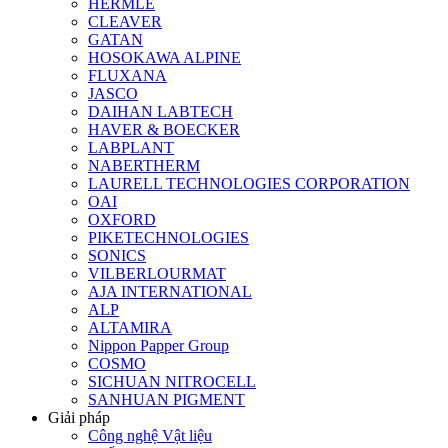
HERMLE
CLEAVER
GATAN
HOSOKAWA ALPINE
FLUXANA
JASCO
DAIHAN LABTECH
HAVER & BOECKER
LABPLANT
NABERTHERM
LAURELL TECHNOLOGIES CORPORATION
OAI
OXFORD
PIKETECHNOLOGIES
SONICS
VILBERLOURMAT
AJA INTERNATIONAL
ALP
ALTAMIRA
Nippon Papper Group
COSMO
SICHUAN NITROCELL
SANHUAN PIGMENT
Giải pháp
Công nghệ Vật liệu