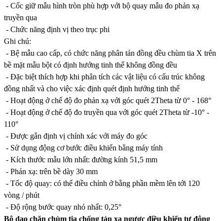
- Cốc giữ mẫu hình tròn phù hợp với bộ quay mẫu đo phản xạ
truyền qua
- Chức năng định vị theo trục phi
Ghi chú:
- Bệ mẫu cao cấp, có chức năng phân tán đồng đều chùm tia X trên
bề mặt mẫu bột có định hướng tinh thể không đồng đều
- Đặc biệt thích hợp khi phân tích các vật liệu có cấu trúc không
đồng nhất và cho việc xác định quét định hướng tinh thể
- Hoạt động ở chế độ đo phản xạ với góc quét 2Theta từ 0° - 168°
- Hoạt động ở chế độ đo truyền qua với góc quét 2Theta từ -10° -
110°
- Được gắn định vị chính xác với máy đo góc
- Sử dụng động cơ bước điều khiển bằng máy tính
- Kích thước mẫu lớn nhất: đường kính 51,5 mm
- Phản xạ: trên bề dày 30 mm
- Tốc độ quay: có thể điều chỉnh ở bằng phần mềm lên tới 120
vòng / phút
- Độ rộng bước quay nhỏ nhất: 0,25°
Bộ dao chặn chùm tia chống tán xạ ngược điều khiển tự động