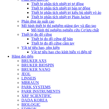
Thiết bị phân tích nhiệt trị tự động
Thiết bị phân tích nhiệt trị bán tự động
Thiết bị phân tích nhiệt trị kiểu bù nhiệt vỏ áo
Thiết bị phân tích nhiệt trị Plain Jacket
Phản ứng áp suất cao
Mô hình thiết bị thí nghiệm giảng dạy và đào tạo
Mô hình thí nghiệm nghiên cứu Cơ lưu chất
Thiết bị đo độ cứng
Thiết bị đo độ cứng để bàn
Thiết bị đo độ cứng cầm tay
Vật tư tiêu hao, phụ kiện
Vật tư tiêu hao cho kính hiển vi điện tử
Hãng đại diện
BRUKER AXS
BRUKER BIOSPIN
BRUKER NANO
JEOL
LINSEIS
MBRAUN
PARK SYSTEMS
PARR INSTRUMENTS
XRF SCIENTIFIC
DADA KOREA
BIOLOGIC
EDIBON