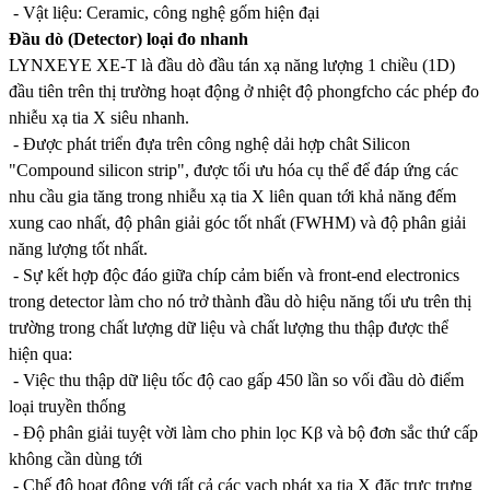
- Vật liệu: Ceramic, công nghệ gốm hiện đại
Đầu dò (Detector) loại đo nhanh
LYNXEYE XE-T là đầu dò đầu tán xạ năng lượng 1 chiều (1D)
đầu tiên trên thị trường hoạt động ở nhiệt độ phongfcho các phép đo
nhiễu xạ tia X siêu nhanh.
- Được phát triển đựa trên công nghệ dải hợp chât Silicon
"Compound silicon strip", được tối ưu hóa cụ thể để đáp ứng các
nhu cầu gia tăng trong nhiễu xạ tia X liên quan tới khả năng đếm
xung cao nhất, độ phân giải góc tốt nhất (FWHM) và độ phân giải
năng lượng tốt nhất.
- Sự kết hợp độc đáo giữa chíp cảm biến và front-end electronics
trong detector làm cho nó trở thành đầu dò hiệu năng tối ưu trên thị
trường trong chất lượng dữ liệu và chất lượng thu thập được thể
hiện qua:
- Việc thu thập dữ liệu tốc độ cao gấp 450 lần so vối đầu dò điểm
loại truyền thống
- Độ phân giải tuyệt vời làm cho phin lọc Kβ và bộ đơn sắc thứ cấp
không cần dùng tới
- Chế độ hoạt động với tất cả các vạch phát xạ tia X đặc trực trưng