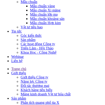
Mẫu chuẩn
Mẫu chuẩn vàng
Mẫu chuẩn Xi măng
Mẫu chuẩn lớp mạ
Mẫu chuẩn khoáng sản
Mẫu chuẩn Hợp kim
Vật tư tiêu hao
Tin tức
Góc kiến thức
Sản phẩm
Các hoạt động Công ty
Triển Lãm - Hội Thảo
Khoa Học - Công Nghệ
Webinar
Liên hệ
Trang chủ
Giới thiệu
Giới thiệu Công ty
Năng lực Công ty
Đối tác thương mại
Khách hàng tiêu biểu
Mảng kinh doanh Vật tư hóa chất
Sản phẩm
Phân tích quang phổ tia X