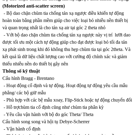
(Motorized anti-scatter screen)
- Bộ dao chặn chùm tia chống tán xạ ngược điều khiển tự động
hoàn toàn bằng phần mềm giúp cho việc loại bỏ nhiễu nền thiết bị
và quan trọng nhất là cho tán xạ air tại góc 2 theta nhỏ
- Với bộ dao chặn chùm tia chống tán xạ ngược này vị trí lưỡi dao
được tối ưu một cách tự động giúp cho đạt được loại bỏ tối đa tán
xạ phát sinh trong khi đó không thu hẹp chùm tia tại góc 2theta. Và
kết quả là dữ liệu chất lượng cao với cường độ chính xác và giảm
thiểu nhiễu nền do thiết bị gây nên
Thông số kỹ thuật
Cấu hình Bragg - Brentano
- Hoạt động cố định và tự động. Hoạt động tự động yêu cầu mẫu
phẳng/ các bộ giữ mẫu
- Phù hợp với các bệ mẫu xoay, Flip-Stick hoặc tự động chuyển đổi
- Hỗ trợchùm tia cố định cũng như chùm tia phân kỳ
- Yêu cầu vận hành với bộ đo góc Theta/ Theta
Cấu hình song song và hội tụ Debye-Scherrer
- Vận hành cố định