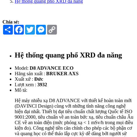
Hệ thống quang phổ XRD đa năng
Chia sẻ:
Share
Facebook
Twitter
Messenger
Copy
Link
Hệ thống quang phổ XRD đa năng
Model:
D8 ADVANCE ECO
Hãng sản xuất :
BRUKER AXS
Xuất xứ :
Đức
Lượt xem :
3932
Mô tả:
Hệ máy nhiễu xạ D8 ADVANCE với thiết kế hoàn toàn mới
(DAVINCI Design) cùng với những tính năng công nghệ
hiện đại nhất. Thiết bị đạt tiêu chuẩn chất lượng Quốc tế ISO
9001:2000, tiêu chuẩn về an toàn bức xạ, tiêu chuẩn châu Âu
CE về an toàn điện (mức phóng xạ < 1 mSv/h trong mọi điều
kiện đo). Công nghệ tiền căn chỉnh cho phép các bộ phận cơ
và quang học có thể tháo lắp cực kỳ dễ dàng bởi người sử