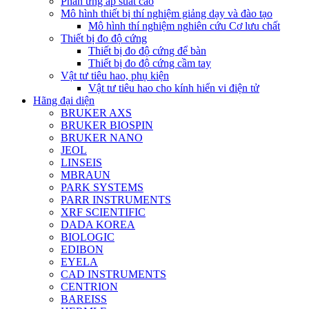
Phản ứng áp suất cao
Mô hình thiết bị thí nghiệm giảng dạy và đào tạo
Mô hình thí nghiệm nghiên cứu Cơ lưu chất
Thiết bị đo độ cứng
Thiết bị đo độ cứng để bàn
Thiết bị đo độ cứng cầm tay
Vật tư tiêu hao, phụ kiện
Vật tư tiêu hao cho kính hiển vi điện tử
Hãng đại diện
BRUKER AXS
BRUKER BIOSPIN
BRUKER NANO
JEOL
LINSEIS
MBRAUN
PARK SYSTEMS
PARR INSTRUMENTS
XRF SCIENTIFIC
DADA KOREA
BIOLOGIC
EDIBON
EYELA
CAD INSTRUMENTS
CENTRION
BAREISS