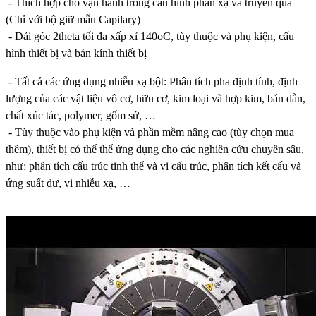
- Thích hợp cho vận hành trong cấu hình phản xạ và truyền qua
(Chỉ với bộ giữ mẫu Capilary)
- Dải góc 2theta tối đa xấp xỉ 140oC, tùy thuộc và phụ kiện, cấu
hình thiết bị và bán kính thiết bị
- Tất cả các ứng dụng nhiễu xạ bột: Phân tích pha định tính, định
lượng của các vật liệu vô cơ, hữu cơ, kim loại và hợp kim, bán dẫn,
chất xúc tác, polymer, gốm sứ, …
- Tùy thuộc vào phụ kiện và phần mềm nâng cao (tùy chọn mua
thêm), thiết bị có thể thể ứng dụng cho các nghiên cứu chuyên sâu,
như: phân tích cấu trúc tinh thể và vi cấu trúc, phân tích kết cấu và
ứng suất dư, vi nhiễu xạ, …