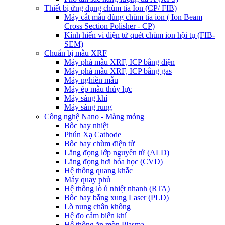
Thiết bị ứng dụng chùm tia Ion (CP/ FIB)
Máy cắt mẫu dùng chùm tia ion ( Ion Beam
Cross Section Polisher - CP)
Kính hiển vi điện tử quét chùm ion hội tụ (FIB-
SEM)
Chuẩn bị mẫu XRF
Máy phá mẫu XRF, ICP bằng điện
Máy phá mẫu XRF, ICP bằng gas
Máy nghiền mẫu
Máy ép mẫu thủy lực
Máy sàng khí
Máy sàng rung
Công nghệ Nano - Màng mỏng
Bốc bay nhiệt
Phún Xạ Cathode
Bốc bay chùm điện tử
Lắng đọng lớp nguyên tử (ALD)
Lắng đọng hơi hóa học (CVD)
Hệ thống quang khắc
Máy quay phủ
Hệ thống lò ủ nhiệt nhanh (RTA)
Bốc bay bằng xung Laser (PLD)
Lò nung chân không
Hệ đo cảm biến khí
Hệ thống ăn mòn Plasma