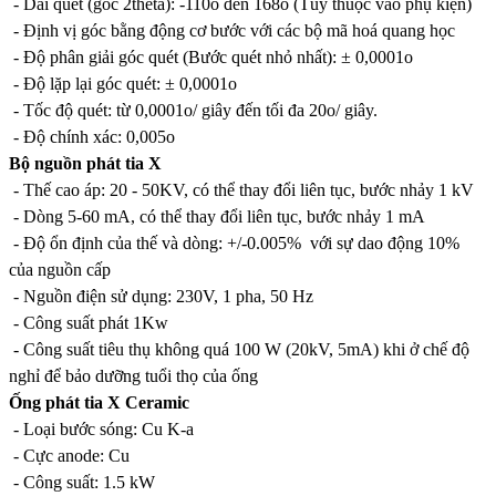
- Dải quét (góc 2theta): -110o đến 168o (Tùy thuộc vào phụ kiện)
- Định vị góc bằng động cơ bước với các bộ mã hoá quang học
- Độ phân giải góc quét (Bước quét nhỏ nhất): ± 0,0001o
- Độ lặp lại góc quét: ± 0,0001o
- Tốc độ quét: từ 0,0001o/ giây đến tối đa 20o/ giây.
- Độ chính xác: 0,005o
Bộ nguồn phát tia X
- Thế cao áp: 20 - 50KV, có thể thay đổi liên tục, bước nhảy 1 kV
- Dòng 5-60 mA, có thể thay đổi liên tục, bước nhảy 1 mA
- Độ ổn định của thế và dòng: +/-0.005% với sự dao động 10%
của nguồn cấp
- Nguồn điện sử dụng: 230V, 1 pha, 50 Hz
- Công suất phát 1Kw
- Công suất tiêu thụ không quá 100 W (20kV, 5mA) khi ở chế độ
nghỉ để bảo dưỡng tuổi thọ của ống
Ống phát tia X Ceramic
- Loại bước sóng: Cu K-a
- Cực anode: Cu
- Công suất: 1.5 kW