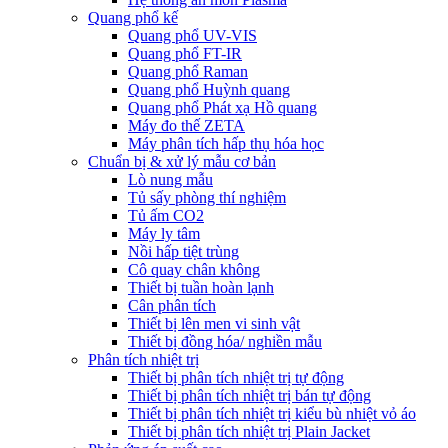
Quang phổ kế
Quang phổ UV-VIS
Quang phổ FT-IR
Quang phổ Raman
Quang phổ Huỳnh quang
Quang phổ Phát xạ Hồ quang
Máy đo thế ZETA
Máy phân tích hấp thụ hóa học
Chuẩn bị & xử lý mẫu cơ bản
Lò nung mẫu
Tủ sấy phòng thí nghiệm
Tủ ấm CO2
Máy ly tâm
Nồi hấp tiệt trùng
Cô quay chân không
Thiết bị tuần hoàn lạnh
Cân phân tích
Thiết bị lên men vi sinh vật
Thiết bị đồng hóa/ nghiền mẫu
Phân tích nhiệt trị
Thiết bị phân tích nhiệt trị tự động
Thiết bị phân tích nhiệt trị bán tự động
Thiết bị phân tích nhiệt trị kiểu bù nhiệt vỏ áo
Thiết bị phân tích nhiệt trị Plain Jacket