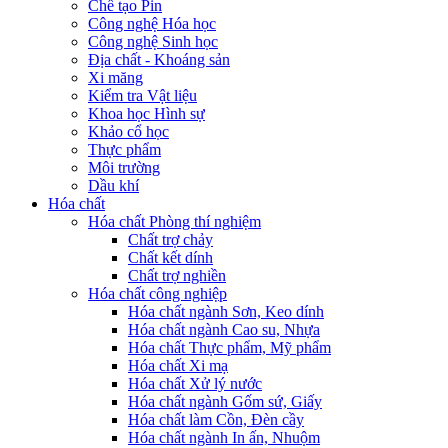
Chế tạo Pin
Công nghệ Hóa học
Công nghệ Sinh học
Địa chất - Khoáng sản
Xi măng
Kiểm tra Vật liệu
Khoa học Hình sự
Khảo cổ học
Thực phẩm
Môi trường
Dầu khí
Hóa chất
Hóa chất Phòng thí nghiệm
Chất trợ chảy
Chất kết dính
Chất trợ nghiền
Hóa chất công nghiệp
Hóa chất ngành Sơn, Keo dính
Hóa chất ngành Cao su, Nhựa
Hóa chất Thực phẩm, Mỹ phẩm
Hóa chất Xi mạ
Hóa chất Xử lý nước
Hóa chất ngành Gốm sứ, Giấy
Hóa chất làm Cồn, Đèn cầy
Hóa chất ngành In ấn, Nhuộm