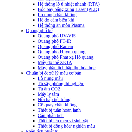
Hệ thống lò ủ nhiệt nhanh (RTA)
Bốc bay bằng xung Laser (PLD)
Lò nung chân không
Hệ đo cảm biến khí
Hệ thống ăn mòn Plasma
Quang phổ kế
Quang phổ UV-VIS
Quang phổ FT-IR
Quang phổ Raman
Quang phổ Huỳnh quang
Quang phổ Phát xạ Hồ quang
Máy đo thế ZETA
Máy phân tích hấp thụ hóa học
Chuẩn bị & xử lý mẫu cơ bản
Lò nung mẫu
Tủ sấy phòng thí nghiệm
Tủ ấm CO2
Máy ly tâm
Nồi hấp tiệt trùng
Cô quay chân không
Thiết bị tuần hoàn lạnh
Cân phân tích
Thiết bị lên men vi sinh vật
Thiết bị đồng hóa/ nghiền mẫu
Phân tích nhiệt trị