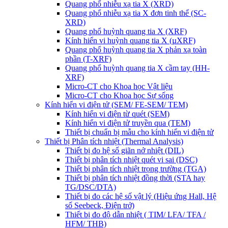
Quang phổ nhiễu xạ tia X (XRD)
Quang phổ nhiễu xạ tia X đơn tinh thể (SC-
XRD)
Quang phổ huỳnh quang tia X (XRF)
Kính hiển vi huỳnh quang tia X (µXRF)
Quang phổ huỳnh quang tia X phản xạ toàn
phần (T-XRF)
Quang phổ huỳnh quang tia X cầm tay (HH-
XRF)
Micro-CT cho Khoa học Vật liệu
Micro-CT cho Khoa học Sự sống
Kính hiển vi điện tử (SEM/ FE-SEM/ TEM)
Kính hiển vi điện từ quét (SEM)
Kính hiển vi điện tử truyền qua (TEM)
Thiết bị chuẩn bị mẫu cho kính hiển vi điện tử
Thiết bị Phân tích nhiệt (Thermal Analysis)
Thiết bị đo hệ số giãn nở nhiệt (DIL)
Thiết bị phân tích nhiệt quét vi sai (DSC)
Thiết bị phân tích nhiệt trọng trường (TGA)
Thiết bị phân tích nhiệt đồng thời (STA hay
TG/DSC/DTA)
Thiết bị đo các hệ số vật lý (Hiệu ứng Hall, Hệ
số Seebeck, Điện trở)
Thiết bị đo độ dẫn nhiệt ( TIM/ LFA/ TFA /
HFM/ THB)