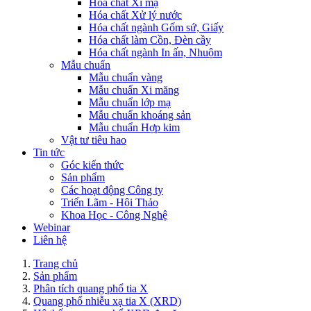
Hóa chất Xi mạ
Hóa chất Xử lý nước
Hóa chất ngành Gốm sứ, Giấy
Hóa chất làm Cồn, Đèn cầy
Hóa chất ngành In ấn, Nhuộm
Mẫu chuẩn
Mẫu chuẩn vàng
Mẫu chuẩn Xi măng
Mẫu chuẩn lớp mạ
Mẫu chuẩn khoáng sản
Mẫu chuẩn Hợp kim
Vật tư tiêu hao
Tin tức
Góc kiến thức
Sản phẩm
Các hoạt động Công ty
Triển Lãm - Hội Thảo
Khoa Học - Công Nghệ
Webinar
Liên hệ
Trang chủ
Sản phẩm
Phân tích quang phổ tia X
Quang phổ nhiễu xạ tia X (XRD)