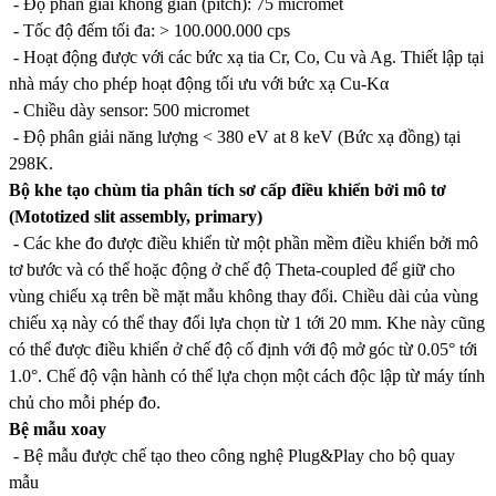
- Độ phân giải không gian (pitch): 75 micromet
- Tốc độ đếm tối đa: > 100.000.000 cps
- Hoạt động được với các bức xạ tia Cr, Co, Cu và Ag. Thiết lập tại
nhà máy cho phép hoạt động tối ưu với bức xạ Cu-Kα
- Chiều dày sensor: 500 micromet
- Độ phân giải năng lượng < 380 eV at 8 keV (Bức xạ đồng) tại
298K.
Bộ khe tạo chùm tia phân tích sơ cấp điều khiển bởi mô tơ
(Mototized slit assembly, primary)
- Các khe đo được điều khiển từ một phần mềm điều khiển bởi mô
tơ bước và có thể hoặc động ở chế độ Theta-coupled để giữ cho
vùng chiếu xạ trên bề mặt mẫu không thay đổi. Chiều dài của vùng
chiếu xạ này có thể thay đổi lựa chọn từ 1 tới 20 mm. Khe này cũng
có thể được điều khiển ở chế độ cố định với độ mở góc từ 0.05° tới
1.0°. Chế độ vận hành có thể lựa chọn một cách độc lập từ máy tính
chủ cho mỗi phép đo.
Bệ mẫu xoay
- Bệ mẫu được chế tạo theo công nghệ Plug&Play cho bộ quay
mẫu