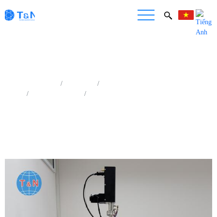
Trang chủ
Sản phẩm
Công nghệ Nano - Màng mỏng
Phún Xạ Cathode
Hệ thống phún xạ magnetron DS2000