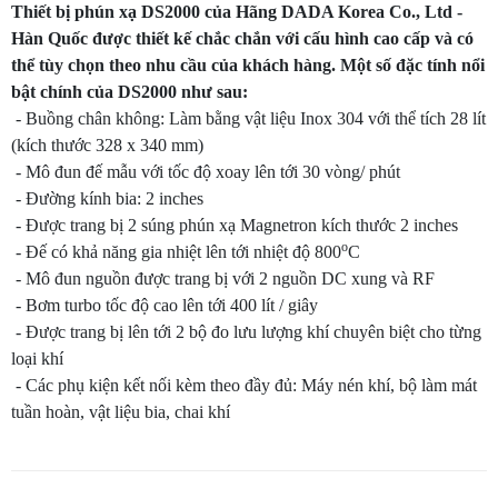
Thiết bị phún xạ DS2000 của Hãng DADA Korea Co., Ltd -
Hàn Quốc được thiết kế chắc chắn với cấu hình cao cấp và có
thể tùy chọn theo nhu cầu của khách hàng. Một số đặc tính nổi
bật chính của DS2000 như sau:
- Buồng chân không: Làm bằng vật liệu Inox 304 với thể tích 28 lít
(kích thước 328 x 340 mm)
- Mô đun đế mẫu với tốc độ xoay lên tới 30 vòng/ phút
- Đường kính bia: 2 inches
- Được trang bị 2 súng phún xạ Magnetron kích thước 2 inches
o
- Đế có khả năng gia nhiệt lên tới nhiệt độ 800
C
- Mô đun nguồn được trang bị với 2 nguồn DC xung và RF
- Bơm turbo tốc độ cao lên tới 400 lít / giây
- Được trang bị lên tới 2 bộ đo lưu lượng khí chuyên biệt cho từng
loại khí
- Các phụ kiện kết nối kèm theo đầy đủ: Máy nén khí, bộ làm mát
tuần hoàn, vật liệu bia, chai khí