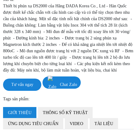
Thiết bị phún xạ DS2000 của Hãng DADA Korea Co., Ltd - Hàn Quốc
được thiết kế chắc chắn với cấu hình cao cấp và có thể tùy chọn theo nhu
cầu của khách hàng. Một số đặc tính nổi bật chính của DS2000 như sau: -
Buồng chân không: Làm bằng vật liệu Inox 304 với thể tích 28 lít (kích
thước 328 x 340 mm) - Mô đun đế mẫu với tốc độ xoay lên tới 30 vòng/
phút - Đường kính bia: 2 inches - Được trang bị 2 súng phún xạ
Magnetron kích thước 2 inches - Đế có khả năng gia nhiệt lên tới nhiệt độ
800oC - Mô đun nguồn được trang bị với 2 nguồn DC xung và RF - Bơm
turbo tốc độ cao lên tới 400 lít / giây - Được trang bị lên tới 2 bộ đo lưu
lượng khí chuyên biệt cho từng loại khí - Các phụ kiện kết nối kèm theo
đầy đủ: Máy nén khí, bộ làm mát tuần hoàn, vật liệu bia, chai khí
Tư vấn ngay
Chat Zalo
Tags sản phẩm:
GIỚI THIỆU
THÔNG SỐ KỸ THUẬT
ỨNG DỤNG TIÊU CHUẨN
VIDEO
TÀI LIỆU