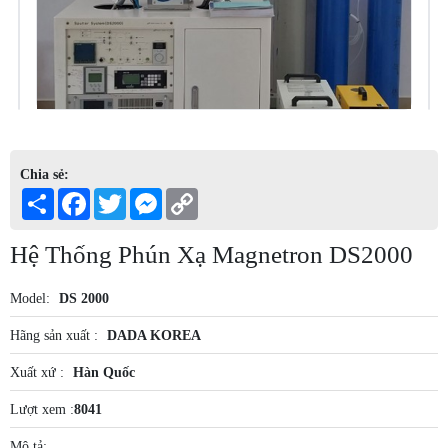
Chia sẻ:
Share
Facebook
Twitter
Messenger
Copy
Link
Hệ Thống Phún Xạ Magnetron DS2000
Model:
DS 2000
Hãng sản xuất :
DADA KOREA
Xuất xứ :
Hàn Quốc
Lượt xem :
8041
Mô tả: