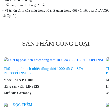
• Xử lý mẫu dễ dàng
• Dễ dàng trao đổi bộ giữ mẫu
• Vị trí ổn định của mẫu trong lò (rất quan trọng đối với kết quả DTA/DSC
và Cp tốt)
SẢN PHẨM CÙNG LOẠI
Thiết bị phân tích nhiệt đồng thời 1000 độ C - STA
Thi
PT1000/LINSEIS
PT1
Model:
STA PT 1000
Mod
Hãng sản xuất:
LINSEIS
Hãn
Xuất xứ:
Germany
Xuấ
ĐỌC THÊM