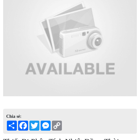
Chia sẻ:
Share
Facebook
Twitter
Messenger
Copy
Link