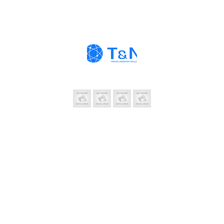
Thông Tin Liên Hệ
CÔNG TY TNHH THƯƠNG MẠI VÀ ĐẦU
TƯ T&N
Trụ sở: 19 Hàng Thiếc, P. Hàng Gai, Q. Hoàn Kiếm,
TP. Hà Nội
Chi nhánh: 410/7A Cách Mạng Tháng 8, P.11, Q.3,
TP. HCM