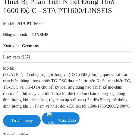
Thiết Bị Phân Tích Nhiệt Đồng Thời
1600 Độ C - STA PT1600/LINSEIS
Model:
STA PT 1600
Hãng sản xuất :
LINSEIS
Xuất xứ :
Germany
Lượt xem :
2571
Mô tả:
(TGA) Phép đo nhiệt trọng trường và (DSC) Nhiệt lượng quét vi sai Các
cảm biến thông lượng nhiệt TG-DSC đưa mẫu từ trên Nhiều cảm biến TG,
TG-DSC và TG-DTA cho bất kỳ loại ứng dụng nào Thiết kế mô-đun:
robot mẫu, bộ xoay cho tối đa hai lò, thiết kế kín chân không, hệ thống
định lượng khí khác nhau, tùy chọn áp suất cao (lên đến 5 bar), hệ thống
định lượng khí…. Phạm vi nhiệt độ: -150 lên tới 1600/1750/2000/2400°C
Tư vấn ngay
Chat Zalo
Tags sản phẩm: