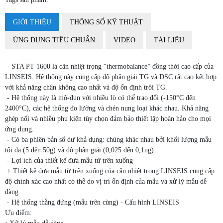
GIỚI THIỆU
THÔNG SỐ KỸ THUẬT
ỨNG DỤNG TIÊU CHUẨN
VIDEO
TÀI LIỆU
- STA PT 1600 là cân nhiệt trọng “thermobalance” đồng thời cao cấp của
LINSEIS. Hệ thống này cung cấp độ phân giải TG và DSC rất cao kết hợp
với khả năng chân không cao nhất và độ ổn định trôi TG.
- Hệ thống này là mô-đun với nhiều lò có thể trao đổi (-150°C đến
2400°C), các hệ thống đo lường và chén nung loại khác nhau. Khả năng
ghép nối và nhiều phụ kiện tùy chọn đảm bảo thiết lập hoàn hảo cho mọi
ứng dụng.
- Có ba phiên bản số dư khả dụng: chúng khác nhau bởi khối lượng mẫu
tối đa (5 đến 50g) và độ phân giải (0,025 đến 0,1ug).
- Lợi ích của thiết kế đưa mẫu từ trên xuống
+ Thiết kế đưa mẫu từ trên xuống của cân nhiệt trọng LINSEIS cung cấp
độ chính xác cao nhất có thể do vị trí ổn định của mẫu và xử lý mẫu dễ
dàng.
- Hệ thống thẳng đứng (mẫu trên cùng) - Cấu hình LINSEIS
Ưu điểm: