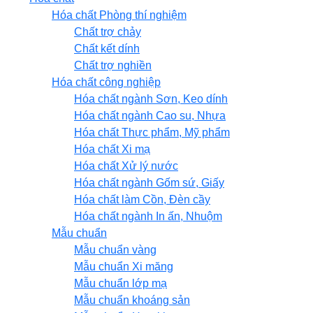
Hóa chất Phòng thí nghiệm
Chất trợ chảy
Chất kết dính
Chất trợ nghiền
Hóa chất công nghiệp
Hóa chất ngành Sơn, Keo dính
Hóa chất ngành Cao su, Nhựa
Hóa chất Thực phẩm, Mỹ phẩm
Hóa chất Xi mạ
Hóa chất Xử lý nước
Hóa chất ngành Gốm sứ, Giấy
Hóa chất làm Cồn, Đèn cầy
Hóa chất ngành In ấn, Nhuộm
Mẫu chuẩn
Mẫu chuẩn vàng
Mẫu chuẩn Xi măng
Mẫu chuẩn lớp mạ
Mẫu chuẩn khoáng sản