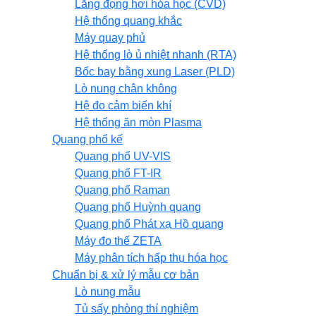
Lắng đọng hơi hóa học (CVD)
Hệ thống quang khắc
Máy quay phủ
Hệ thống lò ủ nhiệt nhanh (RTA)
Bốc bay bằng xung Laser (PLD)
Lò nung chân không
Hệ đo cảm biến khí
Hệ thống ăn mòn Plasma
Quang phổ kế
Quang phổ UV-VIS
Quang phổ FT-IR
Quang phổ Raman
Quang phổ Huỳnh quang
Quang phổ Phát xạ Hồ quang
Máy đo thế ZETA
Máy phân tích hấp thụ hóa học
Chuẩn bị & xử lý mẫu cơ bản
Lò nung mẫu
Tủ sấy phòng thí nghiệm