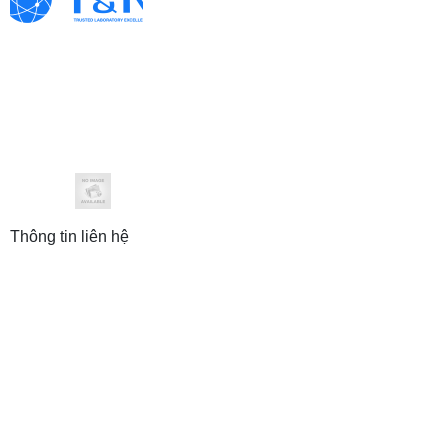
Thông tin liên hệ
CÔNG TY TNHH THƯƠNG MẠI VÀ ĐẦU
TƯ T&N
Trụ sở: 19 Hàng Thiếc, P. Hàng Gai, Q. Hoàn Kiếm,
TP. Hà Nội
Chi nhánh: 410/7A Cách Mạng Tháng 8, P.11, Q.3,
TP. HCM