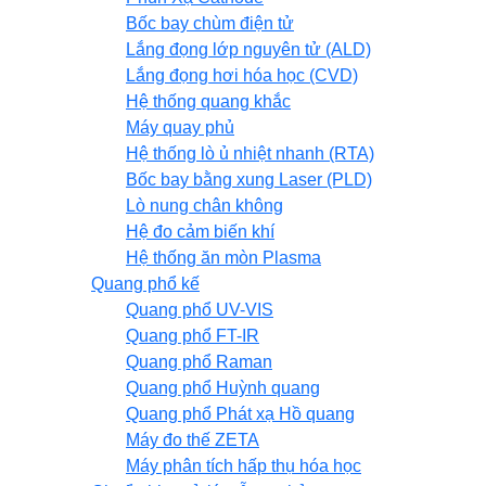
Bốc bay chùm điện tử
Lắng đọng lớp nguyên tử (ALD)
Lắng đọng hơi hóa học (CVD)
Hệ thống quang khắc
Máy quay phủ
Hệ thống lò ủ nhiệt nhanh (RTA)
Bốc bay bằng xung Laser (PLD)
Lò nung chân không
Hệ đo cảm biến khí
Hệ thống ăn mòn Plasma
Quang phổ kế
Quang phổ UV-VIS
Quang phổ FT-IR
Quang phổ Raman
Quang phổ Huỳnh quang
Quang phổ Phát xạ Hồ quang
Máy đo thế ZETA
Máy phân tích hấp thụ hóa học