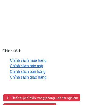
MST: 0102208550
Email: hanhph@tnic.com.vn (HN) |
sales@tnic.com.vn (HCM)
Hotline: 0889 992 998 (HN) | 0905 653 866 (HCM)
Website: tnic.com.vn
Chính sách
Chính sách mua hàng
Chính sách bảo mật
Chính sách bán hàng
Chính sách giao hàng
Tags sản phẩm:
Thiết bị phổ biến trong phòng Lab thí nghiệm