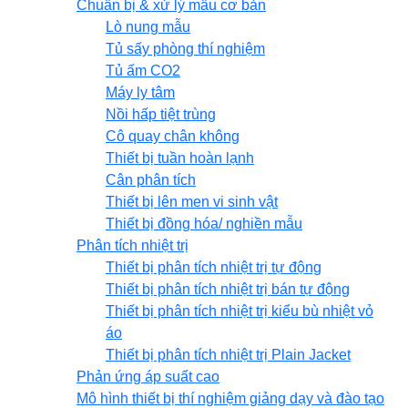
Chuẩn bị & xử lý mẫu cơ bản
Lò nung mẫu
Tủ sấy phòng thí nghiệm
Tủ ấm CO2
Máy ly tâm
Nồi hấp tiệt trùng
Cô quay chân không
Thiết bị tuần hoàn lạnh
Cân phân tích
Thiết bị lên men vi sinh vật
Thiết bị đồng hóa/ nghiền mẫu
Phân tích nhiệt trị
Thiết bị phân tích nhiệt trị tự động
Thiết bị phân tích nhiệt trị bán tự động
Thiết bị phân tích nhiệt trị kiểu bù nhiệt vỏ
áo
Thiết bị phân tích nhiệt trị Plain Jacket
Phản ứng áp suất cao
Mô hình thiết bị thí nghiệm giảng dạy và đào tạo