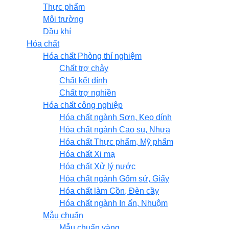
Thực phẩm
Môi trường
Dầu khí
Hóa chất
Hóa chất Phòng thí nghiệm
Chất trợ chảy
Chất kết dính
Chất trợ nghiền
Hóa chất công nghiệp
Hóa chất ngành Sơn, Keo dính
Hóa chất ngành Cao su, Nhựa
Hóa chất Thực phẩm, Mỹ phẩm
Hóa chất Xi mạ
Hóa chất Xử lý nước
Hóa chất ngành Gốm sứ, Giấy
Hóa chất làm Cồn, Đèn cầy
Hóa chất ngành In ấn, Nhuộm
Mẫu chuẩn
Mẫu chuẩn vàng