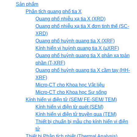
Sản phẩm
Phân tích quang phổ tia X
Quang phổ nhiễu xạ tia X (XRD)
Quang phổ nhiễu xạ tia X đơn tinh thể (SC-
XRD)
Quang phổ huỳnh quang tia X (XRF)
Kính hiển vi huỳnh quang tia X (µXRF)
Quang phổ huỳnh quang tia X phản xạ toàn
phần (T-XRF)
Quang phổ huỳnh quang tia X cầm tay (HH-
XRF)
Micro-CT cho Khoa học Vật liệu
Micro-CT cho Khoa học Sự sống
Kính hiển vi điện tử (SEM/ FE-SEM/ TEM)
Kính hiển vi điện từ quét (SEM)
Kính hiển vi điện tử truyền qua (TEM)
Thiết bị chuẩn bị mẫu cho kính hiển vi điện
tử
Thiết bị Phân tích nhiệt (Thermal Analysis)