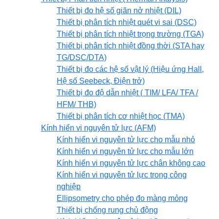
Thiết bị đo hệ số giãn nở nhiệt (DIL)
Thiết bị phân tích nhiệt quét vi sai (DSC)
Thiết bị phân tích nhiệt trọng trường (TGA)
Thiết bị phân tích nhiệt đồng thời (STA hay
TG/DSC/DTA)
Thiết bị đo các hệ số vật lý (Hiệu ứng Hall,
Hệ số Seebeck, Điện trở)
Thiết bị đo độ dẫn nhiệt ( TIM/ LFA/ TFA /
HFM/ THB)
Thiết bị phân tích cơ nhiệt học (TMA)
Kính hiển vi nguyên tử lực (AFM)
Kính hiển vi nguyên tử lực cho mẫu nhỏ
Kính hiển vi nguyên tử lực cho mẫu lớn
Kính hiển vi nguyên tử lực chân không cao
Kính hiển vi nguyên tử lực trong công
nghiệp
Ellipsometry cho phép đo màng mỏng
Thiết bị chống rung chủ động