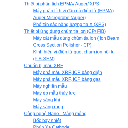
Thiết bị phân tích EPMA/ Auger/ XPS
Máy phân tích vi đầu dò điện tử (EPMA)
Auger Microprobe (Auger)
Phổ tán sắc năng lượng tia X (XPS)
Thiết bị ứng dụng chùm tia Ion (CP/ FIB)
Máy cắt mẫu dùng chùm tia ion ( Ion Beam
Cross Section Polisher - CP)
Kính hiển vi điện tử quét chùm ion hội tụ
(FIB-SEM)
Chuẩn bị mẫu XRF
Máy phá mẫu XRF, ICP bằng điện
Máy phá mẫu XRF, ICP bằng gas
Máy nghiền mẫu
Máy ép mẫu thủy lực
Máy sàng khí
Máy sàng rung
Công nghệ Nano - Màng mỏng
Bốc bay nhiệt
Phún Xạ Cathode