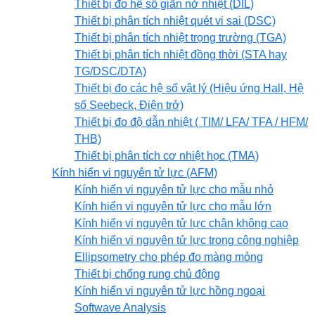
Thiết bị đo hệ số giãn nở nhiệt (DIL)
Thiết bị phân tích nhiệt quét vi sai (DSC)
Thiết bị phân tích nhiệt trọng trường (TGA)
Thiết bị phân tích nhiệt đồng thời (STA hay
TG/DSC/DTA)
Thiết bị đo các hệ số vật lý (Hiệu ứng Hall, Hệ
số Seebeck, Điện trở)
Thiết bị đo độ dẫn nhiệt ( TIM/ LFA/ TFA / HFM/
THB)
Thiết bị phân tích cơ nhiệt học (TMA)
Kính hiển vi nguyên tử lực (AFM)
Kính hiển vi nguyên tử lực cho mẫu nhỏ
Kính hiển vi nguyên tử lực cho mẫu lớn
Kính hiển vi nguyên tử lực chân không cao
Kính hiển vi nguyên tử lực trong công nghiệp
Ellipsometry cho phép đo màng mỏng
Thiết bị chống rung chủ động
Kính hiển vi nguyên tử lực hồng ngoại
Softwave Analysis