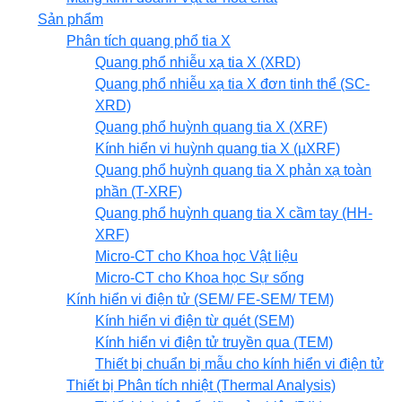
Sản phẩm
Phân tích quang phổ tia X
Quang phổ nhiễu xạ tia X (XRD)
Quang phổ nhiễu xạ tia X đơn tinh thể (SC-
XRD)
Quang phổ huỳnh quang tia X (XRF)
Kính hiển vi huỳnh quang tia X (µXRF)
Quang phổ huỳnh quang tia X phản xạ toàn
phần (T-XRF)
Quang phổ huỳnh quang tia X cầm tay (HH-
XRF)
Micro-CT cho Khoa học Vật liệu
Micro-CT cho Khoa học Sự sống
Kính hiển vi điện tử (SEM/ FE-SEM/ TEM)
Kính hiển vi điện từ quét (SEM)
Kính hiển vi điện tử truyền qua (TEM)
Thiết bị chuẩn bị mẫu cho kính hiển vi điện tử
Thiết bị Phân tích nhiệt (Thermal Analysis)