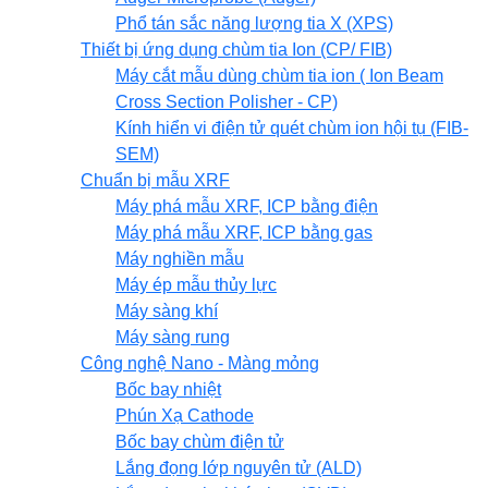
Phổ tán sắc năng lượng tia X (XPS)
Thiết bị ứng dụng chùm tia Ion (CP/ FIB)
Máy cắt mẫu dùng chùm tia ion ( Ion Beam
Cross Section Polisher - CP)
Kính hiển vi điện tử quét chùm ion hội tụ (FIB-
SEM)
Chuẩn bị mẫu XRF
Máy phá mẫu XRF, ICP bằng điện
Máy phá mẫu XRF, ICP bằng gas
Máy nghiền mẫu
Máy ép mẫu thủy lực
Máy sàng khí
Máy sàng rung
Công nghệ Nano - Màng mỏng
Bốc bay nhiệt
Phún Xạ Cathode
Bốc bay chùm điện tử
Lắng đọng lớp nguyên tử (ALD)