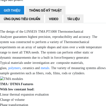
GIỚI THIỆU
THÔNG SỐ KỸ THUẬT
ỨNG DỤNG TIÊU CHUẨN
VIDEO
TÀI LIỆU
The design of the LINSEIS TMA PT1000 Thermomechanical
Analyzer guarantees highest precision, reproducibility and accuracy. The
system was constructed to perform a variety of Thermomechanical
experiments on an array of sample shapes and sizes over a wide temperature
range to meet all TMA needs. The system can perform either static or
dynamic measurements due to a built in force/frequency generator.
Typical materials under investigation are: composite materials,
glass,
polymers
, ceramics and
metals
. The variety of measuring systems allows
sample geometries such as fibers, rods, films, rods or cylinders.
TMA / DTMA Features
With low constant load:
Linear thermal expansion evaluation
Change of volume
Phase transformation