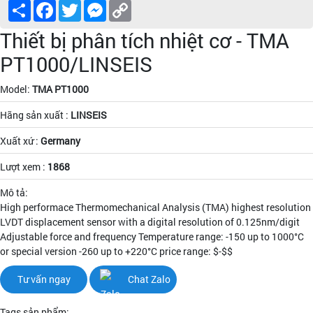
Share
Facebook
Twitter
Messenger
Copy
Link
Thiết bị phân tích nhiệt cơ - TMA
PT1000/LINSEIS
Model:
TMA PT1000
Hãng sản xuất :
LINSEIS
Xuất xứ :
Germany
Lượt xem :
1868
Mô tả:
High performace Thermomechanical Analysis (TMA) highest resolution
LVDT displacement sensor with a digital resolution of 0.125nm/digit
Adjustable force and frequency Temperature range: -150 up to 1000°C
or special version -260 up to +220°C price range: $-$$
Tư vấn ngay
Chat Zalo
Tags sản phẩm: