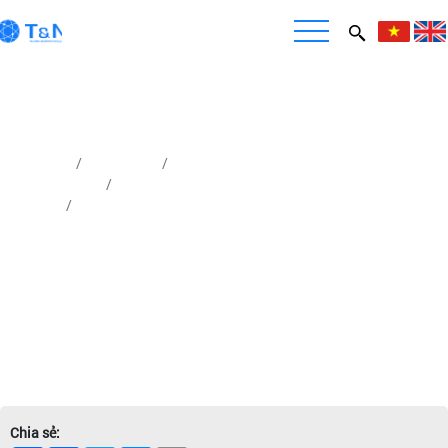
Trang chủ
Sản phẩm
Thiết bị Phân tích nhiệt (Thermal Analysis)
Thiết bị phân tích cơ nhiệt học (TMA)
Thiết bị phân tích nhiệt cơ - TMA PT1000/LINSEIS
Chia sẻ: