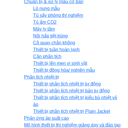
Chuẩn bị & xử lý mẫu cơ bản
Lò nung mẫu
Tủ sấy phòng thí nghiệm
Tủ ấm CO2
Máy ly tâm
Nồi hấp tiệt trùng
Cô quay chân không
Thiết bị tuần hoàn lạnh
Cân phân tích
Thiết bị lên men vi sinh vật
Thiết bị đồng hóa/ nghiền mẫu
Phân tích nhiệt trị
Thiết bị phân tích nhiệt trị tự động
Thiết bị phân tích nhiệt trị bán tự động
Thiết bị phân tích nhiệt trị kiểu bù nhiệt vỏ
áo
Thiết bị phân tích nhiệt trị Plain Jacket
Phản ứng áp suất cao
Mô hình thiết bị thí nghiệm giảng dạy và đào tạo