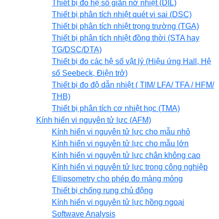
Thiết bị đo hệ số giãn nở nhiệt (DIL)
Thiết bị phân tích nhiệt quét vi sai (DSC)
Thiết bị phân tích nhiệt trọng trường (TGA)
Thiết bị phân tích nhiệt đồng thời (STA hay
TG/DSC/DTA)
Thiết bị đo các hệ số vật lý (Hiệu ứng Hall, Hệ
số Seebeck, Điện trở)
Thiết bị đo độ dẫn nhiệt ( TIM/ LFA/ TFA / HFM/
THB)
Thiết bị phân tích cơ nhiệt học (TMA)
Kính hiển vi nguyên tử lực (AFM)
Kính hiển vi nguyên tử lực cho mẫu nhỏ
Kính hiển vi nguyên tử lực cho mẫu lớn
Kính hiển vi nguyên tử lực chân không cao
Kính hiển vi nguyên tử lực trong công nghiệp
Ellipsometry cho phép đo màng mỏng
Thiết bị chống rung chủ động
Kính hiển vi nguyên tử lực hồng ngoại
Softwave Analysis