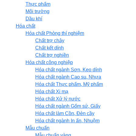
Thực phẩm
Môi trường
Dầu khí
Hóa chất
Hóa chất Phòng thí nghiệm
Chất trợ chảy
Chất kết dính
Chất trợ nghiền
Hóa chất công nghiệp
Hóa chất ngành Sơn, Keo dính
Hóa chất ngành Cao su, Nhựa
Hóa chất Thực phẩm, Mỹ phẩm
Hóa chất Xi mạ
Hóa chất Xử lý nước
Hóa chất ngành Gốm sứ, Giấy
Hóa chất làm Cồn, Đèn cầy
Hóa chất ngành In ấn, Nhuộm
Mẫu chuẩn
Mẫu chuẩn vàng