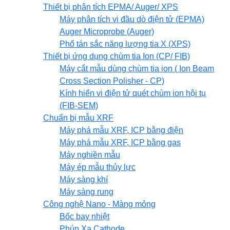
Thiết bị phân tích EPMA/ Auger/ XPS
Máy phân tích vi đầu dò điện tử (EPMA)
Auger Microprobe (Auger)
Phổ tán sắc năng lượng tia X (XPS)
Thiết bị ứng dụng chùm tia Ion (CP/ FIB)
Máy cắt mẫu dùng chùm tia ion ( Ion Beam
Cross Section Polisher - CP)
Kính hiển vi điện tử quét chùm ion hội tụ
(FIB-SEM)
Chuẩn bị mẫu XRF
Máy phá mẫu XRF, ICP bằng điện
Máy phá mẫu XRF, ICP bằng gas
Máy nghiền mẫu
Máy ép mẫu thủy lực
Máy sàng khí
Máy sàng rung
Công nghệ Nano - Màng mỏng
Bốc bay nhiệt
Phún Xạ Cathode