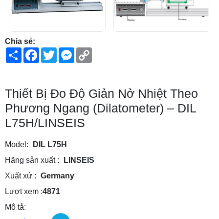
Chia sẻ:
Share
Facebook
Twitter
Messenger
Copy
Link
Thiết Bị Đo Độ Giản Nở Nhiệt Theo
Phương Ngang (Dilatometer) – DIL
L75H/LINSEIS
Model:
DIL L75H
Hãng sản xuất :
LINSEIS
Xuất xứ :
Germany
Lượt xem :
4871
Mô tả: