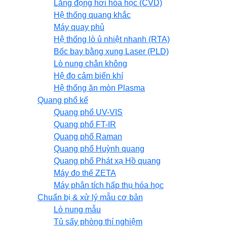
Lắng đọng hơi hóa học (CVD)
Hệ thống quang khắc
Máy quay phủ
Hệ thống lò ủ nhiệt nhanh (RTA)
Bốc bay bằng xung Laser (PLD)
Lò nung chân không
Hệ đo cảm biến khí
Hệ thống ăn mòn Plasma
Quang phổ kế
Quang phổ UV-VIS
Quang phổ FT-IR
Quang phổ Raman
Quang phổ Huỳnh quang
Quang phổ Phát xạ Hồ quang
Máy đo thế ZETA
Máy phân tích hấp thụ hóa học
Chuẩn bị & xử lý mẫu cơ bản
Lò nung mẫu
Tủ sấy phòng thí nghiệm