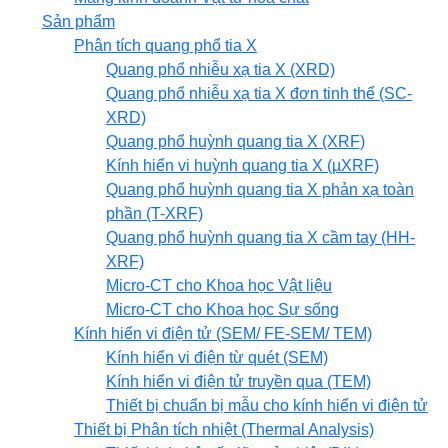
Sản phẩm
Phân tích quang phổ tia X
Quang phổ nhiễu xạ tia X (XRD)
Quang phổ nhiễu xạ tia X đơn tinh thể (SC-
XRD)
Quang phổ huỳnh quang tia X (XRF)
Kính hiển vi huỳnh quang tia X (µXRF)
Quang phổ huỳnh quang tia X phản xạ toàn
phần (T-XRF)
Quang phổ huỳnh quang tia X cầm tay (HH-
XRF)
Micro-CT cho Khoa học Vật liệu
Micro-CT cho Khoa học Sự sống
Kính hiển vi điện tử (SEM/ FE-SEM/ TEM)
Kính hiển vi điện từ quét (SEM)
Kính hiển vi điện tử truyền qua (TEM)
Thiết bị chuẩn bị mẫu cho kính hiển vi điện tử
Thiết bị Phân tích nhiệt (Thermal Analysis)