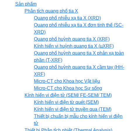
Sản phẩm
Phân tích quang phổ tia X
Quang phổ nhiễu xạ tia X (XRD)
Quang phổ nhiễu xạ tia X đơn tinh thể (SC-
XRD)
Quang phổ huỳnh quang tia X (XRF)
Kính hiển vi huỳnh quang tia X (µXRF)
Quang phổ huỳnh quang tia X phản xạ toàn
phần (T-XRF)
Quang phổ huỳnh quang tia X cầm tay (HH-
XRF)
Micro-CT cho Khoa học Vật liệu
Micro-CT cho Khoa học Sự sống
Kính hiển vi điện tử (SEM/ FE-SEM/ TEM)
Kính hiển vi điện từ quét (SEM)
Kính hiển vi điện tử truyền qua (TEM)
Thiết bị chuẩn bị mẫu cho kính hiển vi điện
tử
Thiết bị Phân tích nhiệt (Thermal Analysis)