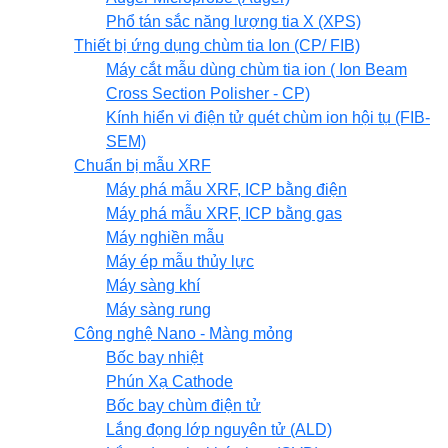
Phổ tán sắc năng lượng tia X (XPS)
Thiết bị ứng dụng chùm tia Ion (CP/ FIB)
Máy cắt mẫu dùng chùm tia ion ( Ion Beam
Cross Section Polisher - CP)
Kính hiển vi điện tử quét chùm ion hội tụ (FIB-
SEM)
Chuẩn bị mẫu XRF
Máy phá mẫu XRF, ICP bằng điện
Máy phá mẫu XRF, ICP bằng gas
Máy nghiền mẫu
Máy ép mẫu thủy lực
Máy sàng khí
Máy sàng rung
Công nghệ Nano - Màng mỏng
Bốc bay nhiệt
Phún Xạ Cathode
Bốc bay chùm điện tử
Lắng đọng lớp nguyên tử (ALD)