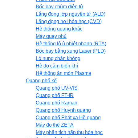
Bốc bay chùm điện tử
Lắng đọng lớp nguyên tử (ALD)
Lắng đọng hơi hóa học (CVD)
Hệ thống quang khắc
Máy quay phủ
Hệ thống lò ủ nhiệt nhanh (RTA)
Bốc bay bằng xung Laser (PLD)
Lò nung chân không
Hệ đo cảm biến khí
Hệ thống ăn mòn Plasma
Quang phổ kế
Quang phổ UV-VIS
Quang phổ FT-IR
Quang phổ Raman
Quang phổ Huỳnh quang
Quang phổ Phát xạ Hồ quang
Máy đo thế ZETA
Máy phân tích hấp thụ hóa học