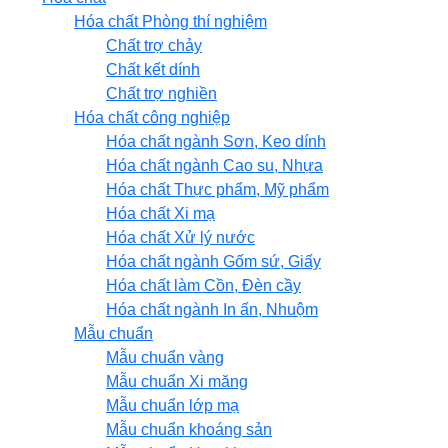
Hóa chất Phòng thí nghiệm
Chất trợ chảy
Chất kết dính
Chất trợ nghiền
Hóa chất công nghiệp
Hóa chất ngành Sơn, Keo dính
Hóa chất ngành Cao su, Nhựa
Hóa chất Thực phẩm, Mỹ phẩm
Hóa chất Xi mạ
Hóa chất Xử lý nước
Hóa chất ngành Gốm sứ, Giấy
Hóa chất làm Cồn, Đèn cầy
Hóa chất ngành In ấn, Nhuộm
Mẫu chuẩn
Mẫu chuẩn vàng
Mẫu chuẩn Xi măng
Mẫu chuẩn lớp mạ
Mẫu chuẩn khoáng sản