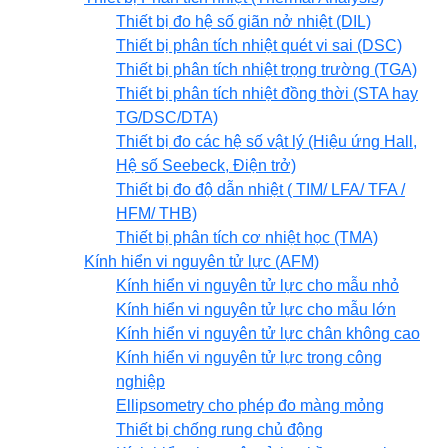
Thiết bị đo hệ số giãn nở nhiệt (DIL)
Thiết bị phân tích nhiệt quét vi sai (DSC)
Thiết bị phân tích nhiệt trọng trường (TGA)
Thiết bị phân tích nhiệt đồng thời (STA hay
TG/DSC/DTA)
Thiết bị đo các hệ số vật lý (Hiệu ứng Hall,
Hệ số Seebeck, Điện trở)
Thiết bị đo độ dẫn nhiệt ( TIM/ LFA/ TFA /
HFM/ THB)
Thiết bị phân tích cơ nhiệt học (TMA)
Kính hiển vi nguyên tử lực (AFM)
Kính hiển vi nguyên tử lực cho mẫu nhỏ
Kính hiển vi nguyên tử lực cho mẫu lớn
Kính hiển vi nguyên tử lực chân không cao
Kính hiển vi nguyên tử lực trong công
nghiệp
Ellipsometry cho phép đo màng mỏng
Thiết bị chống rung chủ động