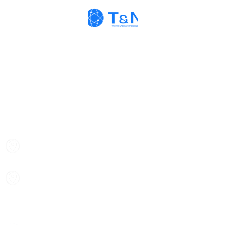
Thông Tin Liên Hệ
CÔNG TY TNHH THƯƠNG MẠI VÀ ĐẦU
TƯ T&N
Trụ sở: 19 Hàng Thiếc, P. Hàng Gai, Q. Hoàn Kiếm,
TP. Hà Nội
Chi nhánh: 410/7A Cách Mạng Tháng 8, P.11, Q.3,
TP. HCM
MST: 0102208550