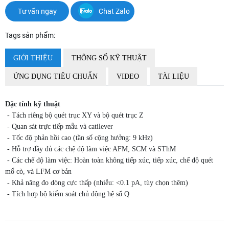
Tư vấn ngay
Chat Zalo
Tags sản phẩm:
GIỚI THIỆU
THÔNG SỐ KỸ THUẬT
ỨNG DỤNG TIÊU CHUẨN
VIDEO
TÀI LIỆU
Đặc tính kỹ thuật
- Tách riêng bộ quét trục XY và bộ quét trục Z
- Quan sát trực tiếp mẫu và catilever
- Tốc độ phản hồi cao (tần số cộng hưởng: 9 kHz)
- Hỗ trợ đầy đủ các chệ độ làm việc AFM, SCM và SThM
- Các chế độ làm việc: Hoàn toàn không tiếp xúc, tiếp xúc, chế độ quét
mổ cò, và LFM cơ bản
- Khả năng đo dòng cực thấp (nhiễu: <0.1 pA, tùy chọn thêm)
- Tích hợp bộ kiểm soát chủ động hệ số Q