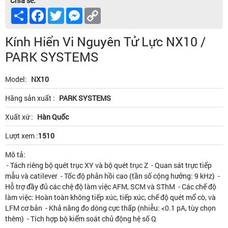
Chia sẻ:
Share
Facebook
Twitter
Messenger
Copy
Link
Kính Hiển Vi Nguyên Tử Lực NX10 /
PARK SYSTEMS
Model:
NX10
Hãng sản xuất :
PARK SYSTEMS
Xuất xứ :
Hàn Quốc
Lượt xem :
1510
Mô tả:
- Tách riêng bộ quét trục XY và bộ quét trục Z - Quan sát trực tiếp
mẫu và catilever - Tốc độ phản hồi cao (tần số cộng hưởng: 9 kHz) -
Hỗ trợ đầy đủ các chệ độ làm việc AFM, SCM và SThM - Các chế độ
làm việc: Hoàn toàn không tiếp xúc, tiếp xúc, chế độ quét mổ cò, và
LFM cơ bản - Khả năng đo dòng cực thấp (nhiễu: <0.1 pA, tùy chọn
thêm) - Tích hợp bộ kiểm soát chủ động hệ số Q