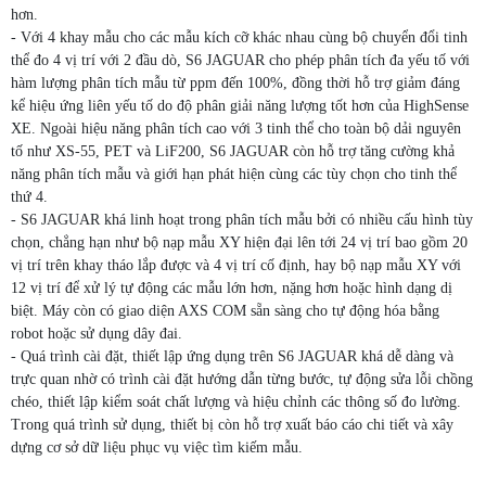
hơn.
- Với 4 khay mẫu cho các mẫu kích cỡ khác nhau cùng bộ chuyển đổi tinh
thể đo 4 vị trí với 2 đầu dò, S6 JAGUAR cho phép phân tích đa yếu tố với
hàm lượng phân tích mẫu từ ppm đến 100%, đồng thời hỗ trợ giảm đáng
kể hiệu ứng liên yếu tố do độ phân giải năng lượng tốt hơn của HighSense
XE. Ngoài hiệu năng phân tích cao với 3 tinh thể cho toàn bộ dải nguyên
tố như XS-55, PET và LiF200, S6 JAGUAR còn hỗ trợ tăng cường khả
năng phân tích mẫu và giới hạn phát hiện cùng các tùy chọn cho tinh thể
thứ 4.
- S6 JAGUAR khá linh hoạt trong phân tích mẫu bởi có nhiều cấu hình tùy
chọn, chẳng hạn như bộ nạp mẫu XY hiện đại lên tới 24 vị trí bao gồm 20
vị trí trên khay tháo lắp được và 4 vị trí cố định, hay bộ nạp mẫu XY với
12 vị trí để xử lý tự động các mẫu lớn hơn, nặng hơn hoặc hình dạng dị
biệt. Máy còn có giao diện AXS COM sẵn sàng cho tự động hóa bằng
robot hoặc sử dụng dây đai.
- Quá trình cài đặt, thiết lập ứng dụng trên S6 JAGUAR khá dễ dàng và
trực quan nhờ có trình cài đặt hướng dẫn từng bước, tự động sửa lỗi chồng
chéo, thiết lập kiểm soát chất lượng và hiệu chỉnh các thông số đo lường.
Trong quá trình sử dụng, thiết bị còn hỗ trợ xuất báo cáo chi tiết và xây
dựng cơ sở dữ liệu phục vụ việc tìm kiếm mẫu.