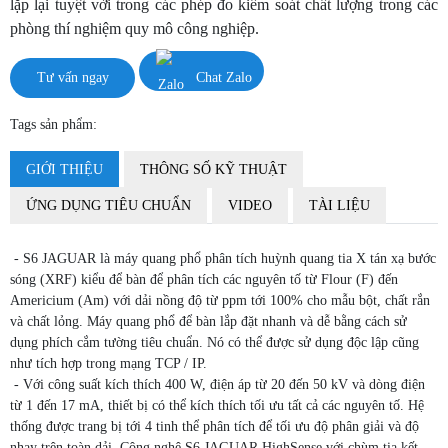
lặp lại tuyệt vời trong các phép đo kiểm soát chất lượng trong các
phòng thí nghiệm quy mô công nghiệp.
Tư vấn ngay
Chat Zalo
Tags sản phẩm:
GIỚI THIỆU
THÔNG SỐ KỸ THUẬT
ỨNG DỤNG TIÊU CHUẨN
VIDEO
TÀI LIỆU
- S6 JAGUAR là máy quang phổ phân tích huỳnh quang tia X tán xạ bước
sóng (XRF) kiểu để bàn để phân tích các nguyên tố từ Flour (F) đến
Americium (Am) với dải nồng độ từ ppm tới 100% cho mẫu bột, chất rắn
và chất lỏng. Máy quang phổ để bàn lắp đặt nhanh và dễ bằng cách sử
dụng phích cắm tường tiêu chuẩn. Nó có thể được sử dụng độc lập cũng
như tích hợp trong mạng TCP / IP.
- Với công suất kích thích 400 W, điện áp từ 20 đến 50 kV và dòng điện
từ 1 đến 17 mA, thiết bị có thể kích thích tối ưu tất cả các nguyên tố. Hệ
thống được trang bị tới 4 tinh thể phân tích để tối ưu độ phân giải và độ
nhạy trên toàn dải. Công nghệ S6 JAGUAR HighSense với chùm tia kết