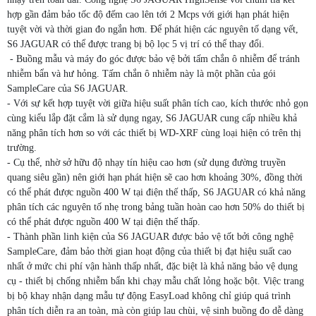
hợp gần đảm bảo tốc độ đếm cao lên tới 2 Mcps với giới hạn phát hiện
tuyệt vời và thời gian đo ngắn hơn. Để phát hiện các nguyên tố dạng vết,
S6 JAGUAR có thể được trang bị bộ lọc 5 vị trí có thể thay đổi.
- Buồng mẫu và máy đo góc được bảo vệ bởi tấm chắn ô nhiễm để tránh
nhiễm bẩn và hư hỏng. Tấm chắn ô nhiễm này là một phần của gói
SampleCare của S6 JAGUAR.
- Với sự kết hợp tuyệt vời giữa hiệu suất phân tích cao, kích thước nhỏ gọn
cùng kiểu lắp đặt cắm là sử dụng ngay, S6 JAGUAR cung cấp nhiều khả
năng phân tích hơn so với các thiết bị WD-XRF cùng loại hiện có trên thị
trường.
- Cụ thể, nhờ sở hữu độ nhạy tín hiệu cao hơn (sử dụng đường truyền
quang siêu gần) nên giới hạn phát hiện sẽ cao hơn khoảng 30%, đồng thời
có thể phát được nguồn 400 W tại điện thế thấp, S6 JAGUAR có khả năng
phân tích các nguyên tố nhẹ trong bảng tuần hoàn cao hơn 50% do thiết bị
có thể phát được nguồn 400 W tại điện thế thấp.
- Thành phần linh kiện của S6 JAGUAR được bảo vệ tốt bởi công nghệ
SampleCare, đảm bảo thời gian hoạt động của thiết bị đạt hiệu suất cao
nhất ở mức chi phí vận hành thấp nhất, đặc biệt là khả năng bảo vệ dụng
cụ - thiết bị chống nhiễm bẩn khi chạy mẫu chất lỏng hoặc bột. Việc trang
bị bộ khay nhận dạng mẫu tự động EasyLoad không chỉ giúp quá trình
phân tích diễn ra an toàn, mà còn giúp lau chùi, vệ sinh buồng đo dễ dàng