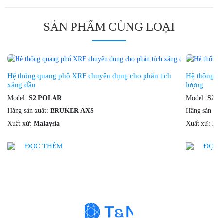
SẢN PHẨM CÙNG LOẠI
Hệ thống quang phổ XRF chuyên dụng cho phân tích
Hệ thống
xăng dầu
lượng
Model:
S2 POLAR
Model:
S2
Hãng sản xuất:
BRUKER AXS
Hãng sản x
Xuất xứ:
Malaysia
Xuất xứ:
M
ĐỌC THÊM
ĐỌC