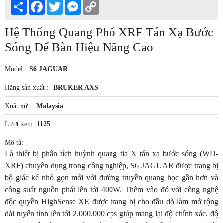
Share
Facebook
Twitter
Messenger
Copy
Link
Hệ Thống Quang Phổ XRF Tán Xạ Bước
Sóng Để Bàn Hiệu Năng Cao
Model:
S6 JAGUAR
Hãng sản xuất :
BRUKER AXS
Xuất xứ :
Malaysia
Lượt xem :
1125
Mô tả:
Là thiết bị phân tích huỳnh quang tia X tán xạ bước sóng (WD-
XRF) chuyên dụng trong công nghiệp, S6 JAGUAR được trang bị
bộ giác kế nhỏ gọn mới với đường truyền quang học gần hơn và
công suất nguồn phát lên tới 400W. Thêm vào đó với công nghệ
độc quyền HighSense XE được trang bị cho đầu dò làm mở rộng
dải tuyến tính lên tới 2.000.000 cps giúp mang lại độ chính xác, độ