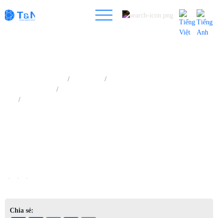
Trang chủ
Sản phẩm
Phân tích quang phổ tia X
Quang phổ huỳnh quang tia X (XRF)
Hệ thống quang phổ XRF tán xạ bước sóng để bàn hiệu năng cao
Chia sẻ: