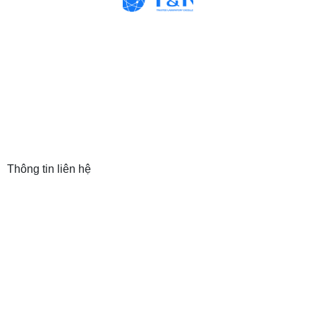
Thông tin liên hệ
CÔNG TY TNHH THƯƠNG MẠI VÀ ĐẦU
TƯ T&N
Trụ sở: 19 Hàng Thiếc, P. Hàng Gai, Q. Hoàn Kiếm,
TP. Hà Nội
Chi nhánh: 410/7A Cách Mạng Tháng 8, P.11, Q.3,
TP. HCM