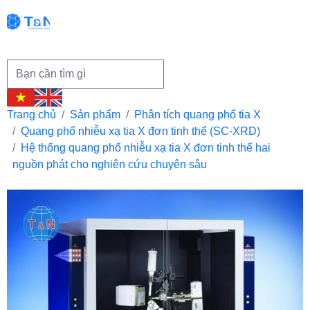
Trang chủ
Sản phẩm
Phân tích quang phổ tia X
Quang phổ nhiễu xạ tia X đơn tinh thể (SC-XRD)
Hệ thống quang phổ nhiễu xạ tia X đơn tinh thể hai
nguồn phát cho nghiên cứu chuyên sâu