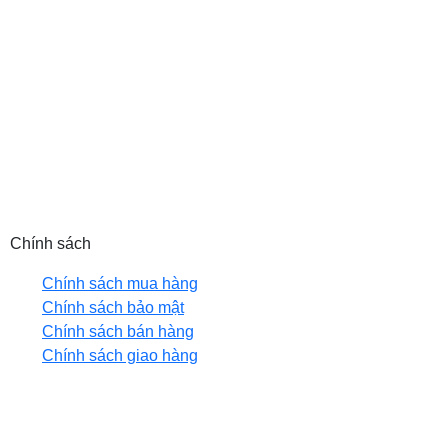
MST: 0102208550
Email: hanhph@tnic.com.vn (HN) |
sales@tnic.com.vn (HCM)
Hotline: 0889 992 998 (HN) | 0905 653 866 (HCM)
Website: tnic.com.vn
Chính sách
Chính sách mua hàng
Chính sách bảo mật
Chính sách bán hàng
Chính sách giao hàng