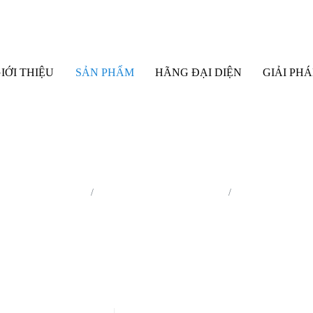
IỚI THIỆU
SẢN PHẨM
HÃNG ĐẠI DIỆN
GIẢI PHÁ
n tích cộng hưởng từ
Cộng hưởng từ thuận từ (EPR)
EPR Spectroscop