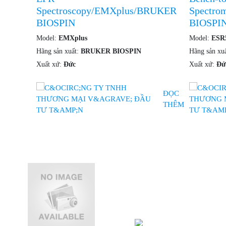
Spectroscopy/EMXplus/BRUKER
Spectro
BIOSPIN
BIOSPI
Model:
EMXplus
Model:
ESR
Hãng sản xuất:
BRUKER BIOSPIN
Hãng sản xu
Xuất xứ:
Đức
Xuất xứ:
Đứ
ĐỌC
THÊM
Thông Tin Liên Hệ
CÔNG TY TNH
T&N