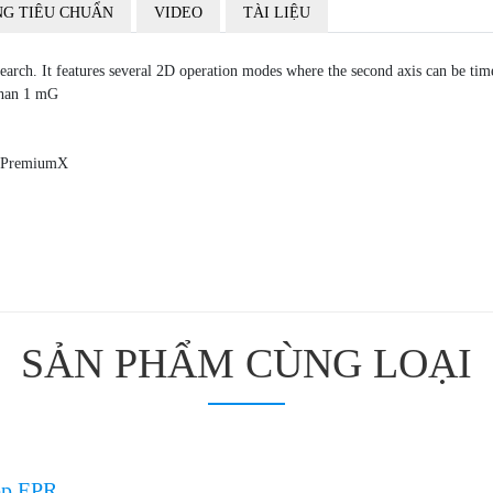
G TIÊU CHUẨN
VIDEO
TÀI LIỆU
ch. It features several 2D operation modes where the second axis can be tim
 than 1 mG
th PremiumX
SẢN PHẨM CÙNG LOẠI
op EPR