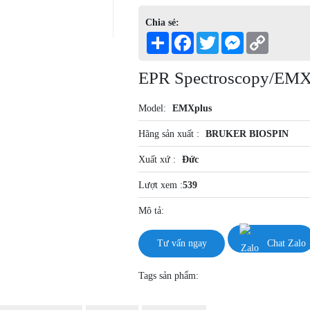
Chia sẻ:
Share
Facebook
Twitter
Messenger
Copy
Link
EPR Spectroscopy/EM
Model:
EMXplus
Hãng sản xuất :
BRUKER BIOSPIN
Xuất xứ :
Đức
Lượt xem :
539
Mô tả:
Tư vấn ngay
Chat Zalo
Tags sản phẩm: