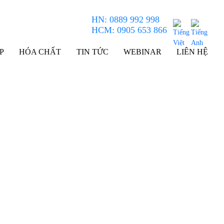
HN: 0889 992 998
HCM: 0905 653 866
P
HÓA CHẤT
TIN TỨC
WEBINAR
LIÊN HỆ
y/EMXplus/BRUKER BIOSPIN