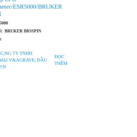
meter/ESR5000/BRUKER
N
5000
ất:
BRUKER BIOSPIN
c
ĐỌC
THÊM
Chính 
H THƯƠNG MẠI VÀ ĐẦU TƯ
Chính 
Chính 
Chính 