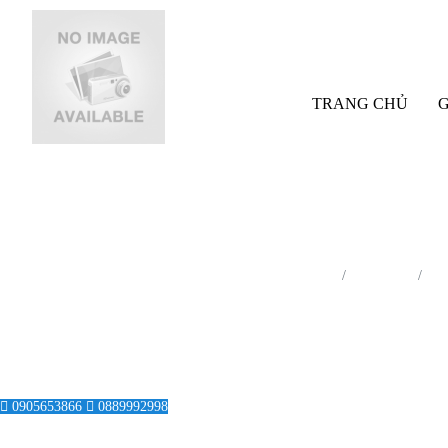
TRANG CHỦ
G
Trang chủ
Sản phẩm
Phâ
0905653866
0889992998