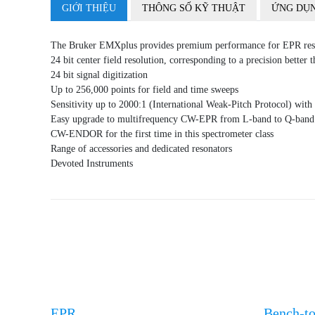
GIỚI THIỆU
THÔNG SỐ KỸ THUẬT
ỨNG DỤN
The Bruker EMXplus provides premium performance for EPR resear
24 bit center field resolution, corresponding to a precision better
24 bit signal digitization
Up to 256,000 points for field and time sweeps
Sensitivity up to 2000:1 (International Weak-Pitch Protocol) wi
Easy upgrade to
multifrequency CW-EPR from L-band to Q-band
CW-ENDOR for the first time in this spectrometer class
Range of accessories and dedicated resonators
Devoted Instruments
EPR
Bench-t