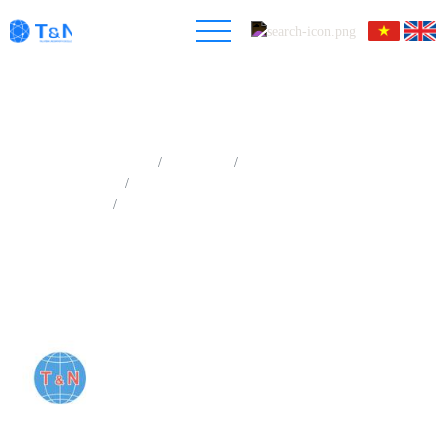
Trang chủ
Sản phẩm
Chuẩn bị mẫu XRF
Máy phá mẫu XRF, ICP bằng điện
Thiết bi nấu chảy mẫu tự động 6 vị trí