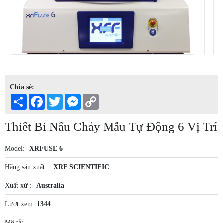
Chia sẻ:
Share
Facebook
Twitter
Messenger
Copy
Link
Thiết Bi Nấu Chảy Mẫu Tự Động 6 Vị Trí
Model:
XRFUSE 6
Hãng sản xuất :
XRF SCIENTIFIC
Xuất xứ :
Australia
Lượt xem :
1344
Mô tả: