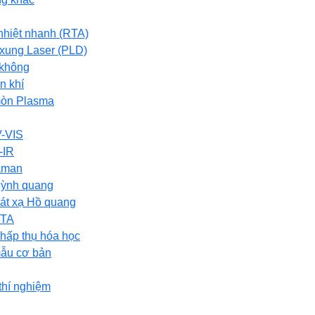
 nhiệt nhanh (RTA)
xung Laser (PLD)
 không
n khí
mòn Plasma
-VIS
-IR
aman
ỳnh quang
át xạ Hồ quang
ETA
 hấp thụ hóa học
mẫu cơ bản
thí nghiệm