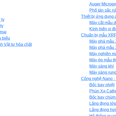
Auger Micropr
Phổ tán sắc n
Thiết bị ứng dụng 
 ty
Máy cắt mẫu d
ty
Kính hiển vi đ
 mại
Chuẩn bị mẫu XR
u biểu
Máy phá mẫu 
h Vật tư hóa chất
Máy phá mẫu 
Máy nghiền m
Máy ép mẫu th
Máy sàng khí
Máy sàng run
Công nghệ Nano -
Bốc bay nhiệt
Phún Xạ Cath
Bốc bay chùm 
Lắng đọng lớp
Lắng đọng hơ
Hệ thống qua