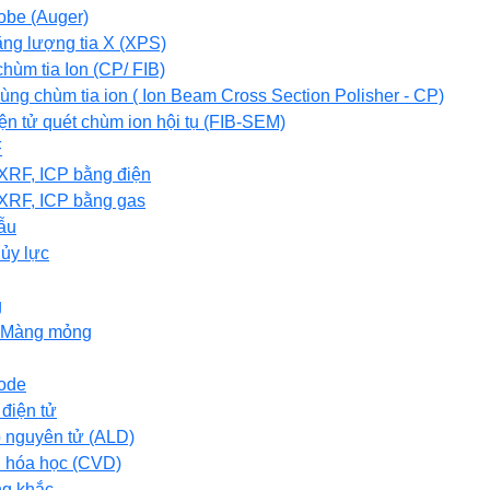
obe (Auger)
ăng lượng tia X (XPS)
chùm tia Ion (CP/ FIB)
ùng chùm tia ion ( Ion Beam Cross Section Polisher - CP)
iện tử quét chùm ion hội tụ (FIB-SEM)
F
XRF, ICP bằng điện
XRF, ICP bằng gas
ẫu
ủy lực
g
 Màng mỏng
ode
điện tử
 nguyên tử (ALD)
i hóa học (CVD)
ng khắc