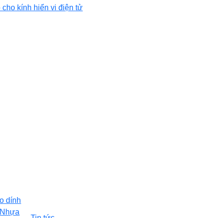
 cho kính hiển vi điện tử
o dính
, Nhựa
Tin tức