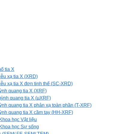
ổ tia X
ễu xạ tia X (XRD)
ễu xạ tia X đơn tinh thể (SC-XRD)
nh quang tia X (XRF)
 huỳnh quang tia X (µXRF)
nh quang tia X phản xạ toàn phần (T-XRF)
nh quang tia X cầm tay (HH-XRF)
Khoa học Vật liệu
 Khoa học Sự sống
 tử (SEM/ FE-SEM/ TEM)