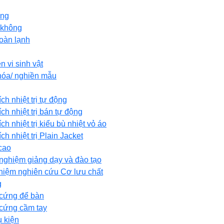
ùng
 không
hoàn lạnh
n vi sinh vật
 hóa/ nghiền mẫu
ích nhiệt trị tự động
ích nhiệt trị bán tự động
ích nhiệt trị kiểu bù nhiệt vỏ áo
ích nhiệt trị Plain Jacket
cao
í nghiệm giảng dạy và đào tạo
ghiệm nghiên cứu Cơ lưu chất
g
 cứng để bàn
 cứng cầm tay
ụ kiện