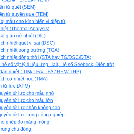
iện từ quét (SEM)
iện tử truyền qua (TEM)
 bị mẫu cho kính hiển vi điện tử
nhiệt (Thermal Analysis)
 số giãn nở nhiệt (DIL)
ích nhiệt quét vi sai (DSC)
tích nhiệt trọng trường (TGA)
 tích nhiệt đồng thời (STA hay TG/DSC/DTA)
c hệ số vật lý (Hiệu ứng Hall, Hệ số Seebeck, Điện trở)
 dẫn nhiệt ( TIM/ LFA/ TFA / HFM/ THB)
tích cơ nhiệt học (TMA)
n tử lực (AFM)
nguyên tử lực cho mẫu nhỏ
nguyên tử lực cho mẫu lớn
nguyên tử lực chân không cao
guyên tử lực trong công nghiệp
cho phép đo màng mỏng
g rung chủ động