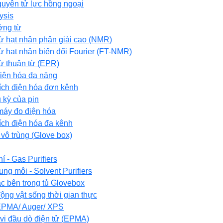
guyên tử lực hồng ngoại
ysis
ởng từ
 hạt nhân phân giải cao (NMR)
 hạt nhân biến đổi Fourier (FT-NMR)
ừ thuận từ (EPR)
 điện hóa đa năng
tích điện hóa đơn kênh
u kỳ của pin
máy đo điện hóa
tích điện hóa đa kênh
 vô trùng (Glove box)
í - Gas Purifiers
ung môi - Solvent Purifiers
tác bên trong tủ Glovebox
động vật sống thời gian thực
h EPMA/ Auger/ XPS
 vi đầu dò điện tử (EPMA)