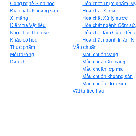
Công nghệ Sinh học
Hóa chất Thực phẩm, M
Địa chất - Khoáng sản
Hóa chất Xi mạ
Xi măng
Hóa chất Xử lý nước
Kiểm tra Vật liệu
Hóa chất ngành Gốm sứ,
Khoa học Hình sự
Hóa chất làm Cồn, Đèn 
Khảo cổ học
Hóa chất ngành In ấn, 
Thực phẩm
Mẫu chuẩn
Môi trường
Mẫu chuẩn vàng
Dầu khí
Mẫu chuẩn Xi măng
Mẫu chuẩn lớp mạ
Mẫu chuẩn khoáng sản
Mẫu chuẩn Hợp kim
Vật tư tiêu hao