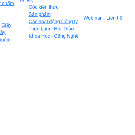
ỹ phẩm
Góc kiến thức
Sản phẩm
Webinar
Liên hệ
Các hoạt động Công ty
 Giấy
Triển Lãm - Hội Thảo
cầy
Khoa Học - Công Nghệ
Nhuộm