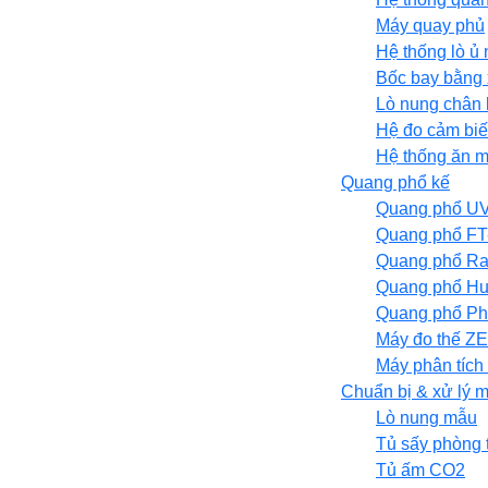
Máy quay phủ
Hệ thống lò ủ
Bốc bay bằng 
Lò nung chân
Hệ đo cảm biế
Hệ thống ăn 
Quang phổ kế
Quang phổ UV
Quang phổ FT
Quang phổ R
Quang phổ Hu
Quang phổ Ph
Máy đo thế Z
Máy phân tích
Chuẩn bị & xử lý 
Lò nung mẫu
Tủ sấy phòng 
Tủ ấm CO2