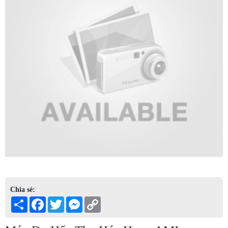
Chia sẻ:
Share
Facebook
Twitter
Messenger
Copy
Link