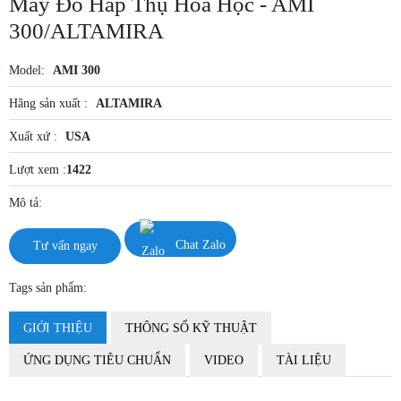
Máy Đo Hấp Thụ Hóa Học - AMI
300/ALTAMIRA
Model:
AMI 300
Hãng sản xuất :
ALTAMIRA
Xuất xứ :
USA
Lượt xem :
1422
Mô tả:
Tư vấn ngay
Chat Zalo
Tags sản phẩm:
GIỚI THIỆU
THÔNG SỐ KỸ THUẬT
ỨNG DỤNG TIÊU CHUẨN
VIDEO
TÀI LIỆU