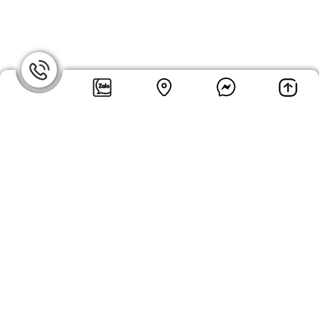
Chính Sách
Chính sách mua hàng
Chính sách bảo mật
Chính sách bán hàng
Chính sách giao hàng
Tags sản phẩm:
Thiết bị phổ biến trong phòng Lab thí nghiệm
Thiết bị thí nghiệm phòng lab
Thiết bị phòng hóa học
Cung Cấp Vật Tư Phòng Lab