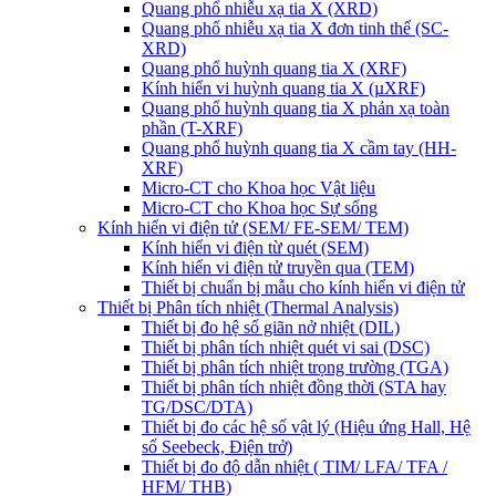
Quang phổ nhiễu xạ tia X (XRD)
Quang phổ nhiễu xạ tia X đơn tinh thể (SC-
XRD)
Quang phổ huỳnh quang tia X (XRF)
Kính hiển vi huỳnh quang tia X (µXRF)
Quang phổ huỳnh quang tia X phản xạ toàn
phần (T-XRF)
Quang phổ huỳnh quang tia X cầm tay (HH-
XRF)
Micro-CT cho Khoa học Vật liệu
Micro-CT cho Khoa học Sự sống
Kính hiển vi điện tử (SEM/ FE-SEM/ TEM)
Kính hiển vi điện từ quét (SEM)
Kính hiển vi điện tử truyền qua (TEM)
Thiết bị chuẩn bị mẫu cho kính hiển vi điện tử
Thiết bị Phân tích nhiệt (Thermal Analysis)
Thiết bị đo hệ số giãn nở nhiệt (DIL)
Thiết bị phân tích nhiệt quét vi sai (DSC)
Thiết bị phân tích nhiệt trọng trường (TGA)
Thiết bị phân tích nhiệt đồng thời (STA hay
TG/DSC/DTA)
Thiết bị đo các hệ số vật lý (Hiệu ứng Hall, Hệ
số Seebeck, Điện trở)
Thiết bị đo độ dẫn nhiệt ( TIM/ LFA/ TFA /
HFM/ THB)