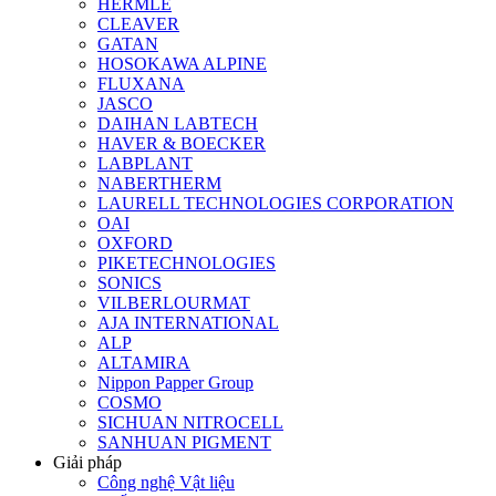
HERMLE
CLEAVER
GATAN
HOSOKAWA ALPINE
FLUXANA
JASCO
DAIHAN LABTECH
HAVER & BOECKER
LABPLANT
NABERTHERM
LAURELL TECHNOLOGIES CORPORATION
OAI
OXFORD
PIKETECHNOLOGIES
SONICS
VILBERLOURMAT
AJA INTERNATIONAL
ALP
ALTAMIRA
Nippon Papper Group
COSMO
SICHUAN NITROCELL
SANHUAN PIGMENT
Giải pháp
Công nghệ Vật liệu