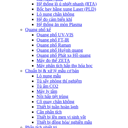
Hệ thống lò ủ nhiệt nhanh (RTA)
Bốc bay bằng xung Laser (PLD)
Lò nung chân không
Hệ đo cảm biến khí
Hệ thống ăn mòn Plasma
Quang phổ kế
Quang phổ UV-VIS
Quang phổ FT-IR
Quang phổ Raman
Quang phổ Huỳnh quang
Quang phổ Phát xạ Hồ quang
Máy đo thế ZETA
Máy phân tích hấp thụ hóa học
Chuẩn bị & xử lý mẫu cơ bản
Lò nung mẫu
Tủ sấy phòng thí nghiệm
Tủ ấm CO2
Máy ly tâm
Nồi hấp tiệt trùng
Cô quay chân không
Thiết bị tuần hoàn lạnh
Cân phân tích
Thiết bị lên men vi sinh vật
Thiết bị đồng hóa/ nghiền mẫu
Phân tích nhiệt trị