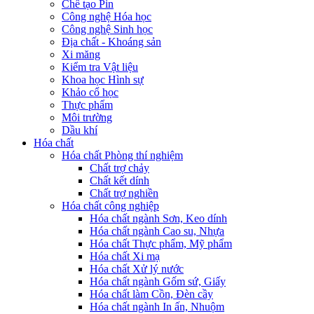
Chế tạo Pin
Công nghệ Hóa học
Công nghệ Sinh học
Địa chất - Khoáng sản
Xi măng
Kiểm tra Vật liệu
Khoa học Hình sự
Khảo cổ học
Thực phẩm
Môi trường
Dầu khí
Hóa chất
Hóa chất Phòng thí nghiệm
Chất trợ chảy
Chất kết dính
Chất trợ nghiền
Hóa chất công nghiệp
Hóa chất ngành Sơn, Keo dính
Hóa chất ngành Cao su, Nhựa
Hóa chất Thực phẩm, Mỹ phẩm
Hóa chất Xi mạ
Hóa chất Xử lý nước
Hóa chất ngành Gốm sứ, Giấy
Hóa chất làm Cồn, Đèn cầy
Hóa chất ngành In ấn, Nhuộm