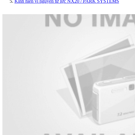
Kính hiển vi nguyên tử lực NX20 / PARK SYSTEMS