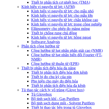
Thiết bị phân tích cơ nhiệt học (TMA)
Kính hiển vi nguyên tử lực (AFM)
Kính hiển vi nguyên tử lực cho mẫu nhỏ
Kính hiển vi nguyên tử lực cho mẫu lớn
Kính hiển vi nguyên tử lực chân không cao
Kính hiển vi nguyên tử lực trong công nghiệp
Ellipsometry cho phép đo màng mỏng
Thiết bị chống rung chủ động
Kính hiển vi nguyên tử lực hồng ngoại
Softwave Analysis
Phân tích cộng hưởng từ
Cộng hưởng từ hạt nhân phân giải cao (NMR)
Cộng hưởng từ hạt nhân biến đổi Fourier (FT-
NMR)
Cộng hưởng từ thuận từ (EPR)
Thiết bị phân tích điện hóa đa năng
Thiết bị phân tích điện hóa đơn kênh
Thiết bị đo chu kỳ của pin
Phụ kiện cho máy đo điện hóa
Thiết bị phân tích điện hóa đa kênh
Tủ thao tác cách ly vô trùng (Glove box)
Tủ Glovebox
Bộ tinh sạch khí - Gas Purifiers
Bộ tinh sạch dung môi - Solvent Purifiers
Thiết bị thao tác bên trong tủ Glovebox