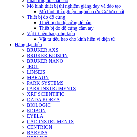
Phản ứng áp suất cao
Mô hình thiết bị thí nghiệm giảng dạy và đào tạo
Mô hình thí nghiệm nghiên cứu Cơ lưu chất
Thiết bị đo độ cứng
Thiết bị đo độ cứng để bàn
Thiết bị đo độ cứng cầm tay
Vật tư tiêu hao, phụ kiện
Vật tư tiêu hao cho kính hiển vi điện tử
Hãng đại diện
BRUKER AXS
BRUKER BIOSPIN
BRUKER NANO
JEOL
LINSEIS
MBRAUN
PARK SYSTEMS
PARR INSTRUMENTS
XRF SCIENTIFIC
DADA KOREA
BIOLOGIC
EDIBON
EYELA
CAD INSTRUMENTS
CENTRION
BAREISS