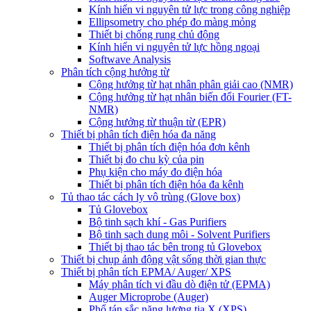
Kính hiển vi nguyên tử lực trong công nghiệp
Ellipsometry cho phép đo màng mỏng
Thiết bị chống rung chủ động
Kính hiển vi nguyên tử lực hồng ngoại
Softwave Analysis
Phân tích cộng hưởng từ
Cộng hưởng từ hạt nhân phân giải cao (NMR)
Cộng hưởng từ hạt nhân biến đổi Fourier (FT-
NMR)
Cộng hưởng từ thuận từ (EPR)
Thiết bị phân tích điện hóa đa năng
Thiết bị phân tích điện hóa đơn kênh
Thiết bị đo chu kỳ của pin
Phụ kiện cho máy đo điện hóa
Thiết bị phân tích điện hóa đa kênh
Tủ thao tác cách ly vô trùng (Glove box)
Tủ Glovebox
Bộ tinh sạch khí - Gas Purifiers
Bộ tinh sạch dung môi - Solvent Purifiers
Thiết bị thao tác bên trong tủ Glovebox
Thiết bị chụp ảnh động vật sống thời gian thực
Thiết bị phân tích EPMA/ Auger/ XPS
Máy phân tích vi đầu dò điện tử (EPMA)
Auger Microprobe (Auger)
Phổ tán sắc năng lượng tia X (XPS)