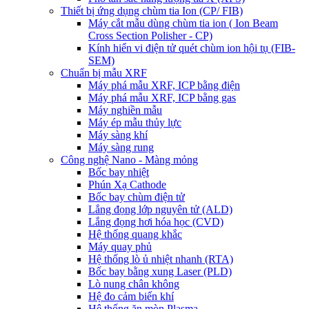
Thiết bị ứng dụng chùm tia Ion (CP/ FIB)
Máy cắt mẫu dùng chùm tia ion ( Ion Beam
Cross Section Polisher - CP)
Kính hiển vi điện tử quét chùm ion hội tụ (FIB-
SEM)
Chuẩn bị mẫu XRF
Máy phá mẫu XRF, ICP bằng điện
Máy phá mẫu XRF, ICP bằng gas
Máy nghiền mẫu
Máy ép mẫu thủy lực
Máy sàng khí
Máy sàng rung
Công nghệ Nano - Màng mỏng
Bốc bay nhiệt
Phún Xạ Cathode
Bốc bay chùm điện tử
Lắng đọng lớp nguyên tử (ALD)
Lắng đọng hơi hóa học (CVD)
Hệ thống quang khắc
Máy quay phủ
Hệ thống lò ủ nhiệt nhanh (RTA)
Bốc bay bằng xung Laser (PLD)
Lò nung chân không
Hệ đo cảm biến khí
Hệ thống ăn mòn Plasma