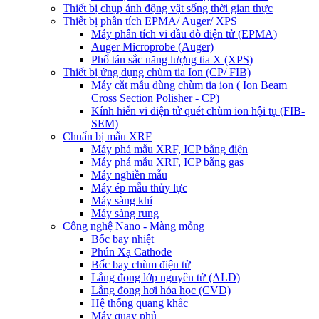
Thiết bị chụp ảnh động vật sống thời gian thực
Thiết bị phân tích EPMA/ Auger/ XPS
Máy phân tích vi đầu dò điện tử (EPMA)
Auger Microprobe (Auger)
Phổ tán sắc năng lượng tia X (XPS)
Thiết bị ứng dụng chùm tia Ion (CP/ FIB)
Máy cắt mẫu dùng chùm tia ion ( Ion Beam
Cross Section Polisher - CP)
Kính hiển vi điện tử quét chùm ion hội tụ (FIB-
SEM)
Chuẩn bị mẫu XRF
Máy phá mẫu XRF, ICP bằng điện
Máy phá mẫu XRF, ICP bằng gas
Máy nghiền mẫu
Máy ép mẫu thủy lực
Máy sàng khí
Máy sàng rung
Công nghệ Nano - Màng mỏng
Bốc bay nhiệt
Phún Xạ Cathode
Bốc bay chùm điện tử
Lắng đọng lớp nguyên tử (ALD)
Lắng đọng hơi hóa học (CVD)
Hệ thống quang khắc
Máy quay phủ