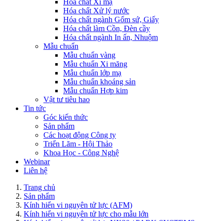
Hóa chất Xi mạ
Hóa chất Xử lý nước
Hóa chất ngành Gốm sứ, Giấy
Hóa chất làm Cồn, Đèn cầy
Hóa chất ngành In ấn, Nhuộm
Mẫu chuẩn
Mẫu chuẩn vàng
Mẫu chuẩn Xi măng
Mẫu chuẩn lớp mạ
Mẫu chuẩn khoáng sản
Mẫu chuẩn Hợp kim
Vật tư tiêu hao
Tin tức
Góc kiến thức
Sản phẩm
Các hoạt động Công ty
Triển Lãm - Hội Thảo
Khoa Học - Công Nghệ
Webinar
Liên hệ
Trang chủ
Sản phẩm
Kính hiển vi nguyên tử lực (AFM)
Kính hiển vi nguyên tử lực cho mẫu lớn