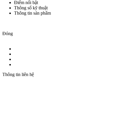
Điểm nổi bật
Thông số kỹ thuật
Thông tin sản phẩm
Đóng
Thông tin liên hệ
CÔNG TY TNHH THƯƠNG MẠI VÀ ĐẦU
TƯ T&N
Trụ sở: 19 Hàng Thiếc, P. Hàng Gai, Q. Hoàn Kiếm, TP.
Hà Nội
Chi nhánh: 410/7A Cách Mạng Tháng 8, P.11, Q.3, TP.
HCM