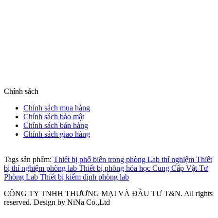
MST: 0102208550
Email: hanhph@tnic.com.vn (HN) | sales@tnic.com.vn
(HCM)
Hotline: 0889 992 998 (HN) | 0905 653 866 (HCM)
Website: tnic.com.vn
Chính sách
Chính sách mua hàng
Chính sách bảo mật
Chính sách bán hàng
Chính sách giao hàng
Tags sản phẩm:
Thiết bị phổ biến trong phòng Lab thí nghiệm
Thiết
bị thí nghiệm phòng lab
Thiết bị phòng hóa học
Cung Cấp Vật Tư
Phòng Lab
Thiết bị kiểm định phòng lab
CÔNG TY TNHH THƯƠNG MẠI VÀ ĐẦU TƯ T&N. All rights
reserved. Design by NiNa Co.,Ltd