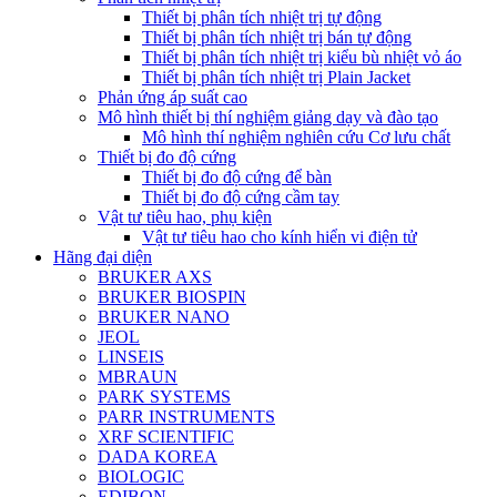
Thiết bị phân tích nhiệt trị tự động
Thiết bị phân tích nhiệt trị bán tự động
Thiết bị phân tích nhiệt trị kiểu bù nhiệt vỏ áo
Thiết bị phân tích nhiệt trị Plain Jacket
Phản ứng áp suất cao
Mô hình thiết bị thí nghiệm giảng dạy và đào tạo
Mô hình thí nghiệm nghiên cứu Cơ lưu chất
Thiết bị đo độ cứng
Thiết bị đo độ cứng để bàn
Thiết bị đo độ cứng cầm tay
Vật tư tiêu hao, phụ kiện
Vật tư tiêu hao cho kính hiển vi điện tử
Hãng đại diện
BRUKER AXS
BRUKER BIOSPIN
BRUKER NANO
JEOL
LINSEIS
MBRAUN
PARK SYSTEMS
PARR INSTRUMENTS
XRF SCIENTIFIC
DADA KOREA
BIOLOGIC
EDIBON