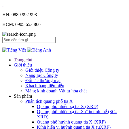
HN: 0889 992 998
HCM: 0905 653 866
Trang chủ
Giới thiệu
Giới thiệu Công ty
Năng lực Công ty
Đối tác thương mại
Khách hàng tiêu biểu
Mảng kinh doanh Vật tư hóa chất
Sản phẩm
Phân tích quang phổ tia X
Quang phổ nhiễu xạ tia X (XRD)
Quang phổ nhiễu xạ tia X đơn tinh thể (SC-
XRD)
Quang phổ huỳnh quang tia X (XRF)
Kính hiển vi huỳnh quang tia X (µXRF)