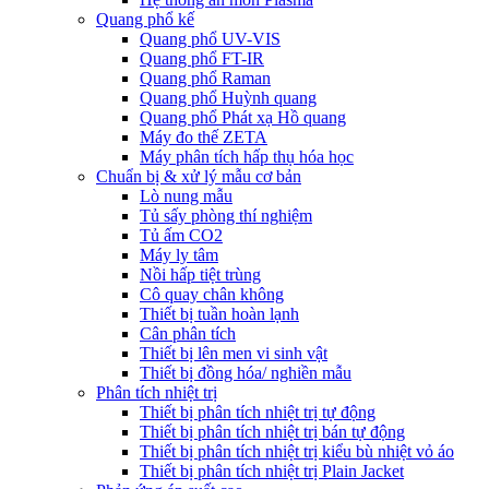
Quang phổ kế
Quang phổ UV-VIS
Quang phổ FT-IR
Quang phổ Raman
Quang phổ Huỳnh quang
Quang phổ Phát xạ Hồ quang
Máy đo thế ZETA
Máy phân tích hấp thụ hóa học
Chuẩn bị & xử lý mẫu cơ bản
Lò nung mẫu
Tủ sấy phòng thí nghiệm
Tủ ấm CO2
Máy ly tâm
Nồi hấp tiệt trùng
Cô quay chân không
Thiết bị tuần hoàn lạnh
Cân phân tích
Thiết bị lên men vi sinh vật
Thiết bị đồng hóa/ nghiền mẫu
Phân tích nhiệt trị
Thiết bị phân tích nhiệt trị tự động
Thiết bị phân tích nhiệt trị bán tự động
Thiết bị phân tích nhiệt trị kiểu bù nhiệt vỏ áo
Thiết bị phân tích nhiệt trị Plain Jacket