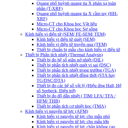
Quang phổ huỳnh quang tia X phản xạ toàn
phần (T-XRF)
Quang phổ huỳnh quang tia X cầm tay (HH-
XRF)
Micro-CT cho Khoa học Vật liệu
Micro-CT cho Khoa học Sự sống
Kính hiển vi điện tử (SEM/ FE-SEM/ TEM)
Kính hiển vi điện từ quét (SEM)
Kính hiển vi điện tử truyền qua (TEM)
Thiết bị chuẩn bị mẫu cho kính hiển vi điện tử
Thiết bị Phân tích nhiệt (Thermal Analysis)
Thiết bị đo hệ số giãn nở nhiệt (DIL)
Thiết bị phân tích nhiệt quét vi sai (DSC)
Thiết bị phân tích nhiệt trọng trường (TGA)
Thiết bị phân tích nhiệt đồng thời (STA hay
TG/DSC/DTA)
Thiết bị đo các hệ số vật lý (Hiệu ứng Hall, Hệ
số Seebeck, Điện trở)
Thiết bị đo độ dẫn nhiệt ( TIM/ LFA/ TFA /
HFM/ THB)
Thiết bị phân tích cơ nhiệt học (TMA)
Kính hiển vi nguyên tử lực (AFM)
Kính hiển vi nguyên tử lực cho mẫu nhỏ
Kính hiển vi nguyên tử lực cho mẫu lớn
Kính hiển vi nguyên tử lực chân không cao