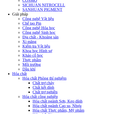
COSMO
SICHUAN NITROCELL
SANHUAN PIGMENT
Giải pháp
Công nghệ Vật liệu
Chế tạo Pin
Công nghệ Hóa học
Công nghệ Sinh học
Địa chất - Khoáng sản
Xi măng
Kiểm tra Vật liệu
Khoa học Hình sự
Khảo cổ học
Thực phẩm
Môi trường
Dầu khí
Hóa chất
Hóa chất Phòng thí nghiệm
Chất trợ chảy
Chất kết dính
Chất trợ nghiền
Hóa chất công nghiệp
Hóa chất ngành Sơn, Keo dính
Hóa chất ngành Cao su, Nhựa
Hóa chất Thực phẩm, Mỹ phẩm