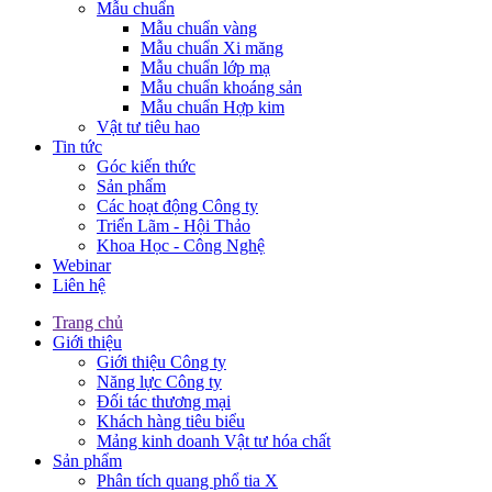
Mẫu chuẩn
Mẫu chuẩn vàng
Mẫu chuẩn Xi măng
Mẫu chuẩn lớp mạ
Mẫu chuẩn khoáng sản
Mẫu chuẩn Hợp kim
Vật tư tiêu hao
Tin tức
Góc kiến thức
Sản phẩm
Các hoạt động Công ty
Triển Lãm - Hội Thảo
Khoa Học - Công Nghệ
Webinar
Liên hệ
Trang chủ
Giới thiệu
Giới thiệu Công ty
Năng lực Công ty
Đối tác thương mại
Khách hàng tiêu biểu
Mảng kinh doanh Vật tư hóa chất
Sản phẩm
Phân tích quang phổ tia X