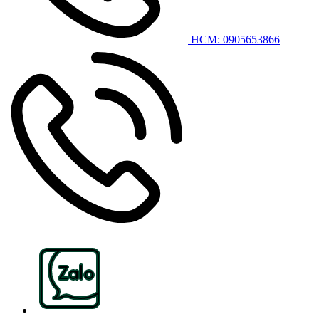
HCM: 0905653866