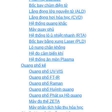
Bốc bay chùm điện tử
Lắng đọng lớp nguyên tử (ALD)
Lắng đọng hơi hóa học (CVD)
Hệ thống quang khắc
Máy quay phủ
Hệ thống lò ủ nhiệt nhanh (RTA)
Bốc bay bằng xung Laser (PLD)
Lò nung chân không
Hệ đo cảm biến khí
Hệ thống ăn mòn Plasma
Quang phổ kế
Quang phổ UV-VIS
Quang phổ FT-IR
Quang phổ Raman
Quang phổ Huỳnh quang
Quang phổ Phát xạ Hồ quang
Máy đo thế ZETA
Máy phân tích hấp thụ hóa học