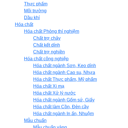
Thực phẩm
Môi trường
Dầu khí
Hóa chất
Hóa chất Phòng thí nghiệm
Chất trợ chảy
Chất kết dính
Chất trợ nghiền
Hóa chất công nghiệp
Hóa chất ngành Sơn, Keo dính
Hóa chất ngành Cao su, Nhựa
Hóa chất Thực phẩm, Mỹ phẩm
Hóa chất Xi mạ
Hóa chất Xử lý nước
Hóa chất ngành Gốm sứ, Giấy
Hóa chất làm Cồn, Đèn cầy
Hóa chất ngành In ấn, Nhuộm
Mẫu chuẩn
Mẫu chuẩn vàng