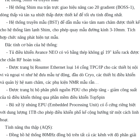
- Hệ thống Shim ma trận trực giao hiệu năng cao 20 gradient (BOSS-1),
dòng thấp và tán xạ nhiệt thấp được thiết kế để tối ưu tính đồng nhất.
- Hệ thống truyền mẫu (BST) để dẫn mẫu vào tâm nam châm được thiết kế
cho hệ thống làm lạnh Shim, cho phép quay mẫu đường kính 3-10mm. Tích
hợp chức năng phát hiện tụt mẫu.
Đặc tính cơ bản của hệ thống:
- Tủ điều khiển Avance NEO có vỏ bằng thép không gỉ 19" kiểu rack được
che chắn RF hoàn toàn.
- Được trang bị Rounter Ethernet loại 14 cổng TPC/IP cho các thiết bị nội
vi và ngoại vi như hệ đưa mẫu tự động, đầu dò Cryo, các thiết bị điều khiển
và quản lý hệ nam châm, các phụ kiện NMR mẫu rắn…
- Được trang bị bộ phân phối nguồn PDU cho phép tăng - giảm công suất
của tủ điều khiển thông qua phần mềm điều khiển TopSpin
- Bộ xử lý nhúng EPU (Embedded Processing Unit) có ổ cứng riêng biệt
với dung lượng 1TB cho phép điều khiển phổ kế cộng hưởng từ một cách linh
hoạt.
Tính năng thu thập (AQS):
- Đồng hồ hệ thống 80MHz đồng bộ trên tất cả các kênh với độ phân giải