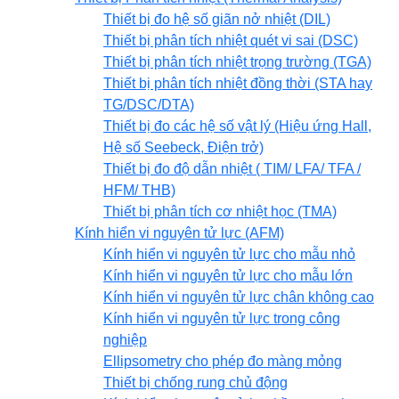
Thiết bị đo hệ số giãn nở nhiệt (DIL)
Thiết bị phân tích nhiệt quét vi sai (DSC)
Thiết bị phân tích nhiệt trọng trường (TGA)
Thiết bị phân tích nhiệt đồng thời (STA hay
TG/DSC/DTA)
Thiết bị đo các hệ số vật lý (Hiệu ứng Hall,
Hệ số Seebeck, Điện trở)
Thiết bị đo độ dẫn nhiệt ( TIM/ LFA/ TFA /
HFM/ THB)
Thiết bị phân tích cơ nhiệt học (TMA)
Kính hiển vi nguyên tử lực (AFM)
Kính hiển vi nguyên tử lực cho mẫu nhỏ
Kính hiển vi nguyên tử lực cho mẫu lớn
Kính hiển vi nguyên tử lực chân không cao
Kính hiển vi nguyên tử lực trong công
nghiệp
Ellipsometry cho phép đo màng mỏng
Thiết bị chống rung chủ động