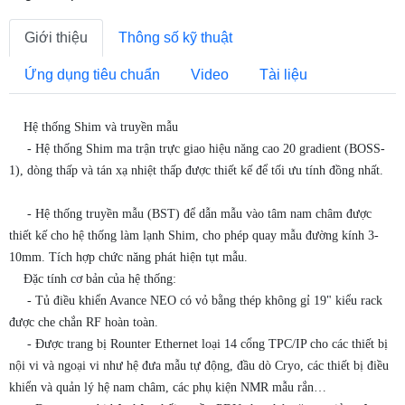
Giới thiệu
Thông số kỹ thuật
Ứng dụng tiêu chuẩn
Video
Tài liệu
Hệ thống Shim và truyền mẫu
- Hệ thống Shim ma trận trực giao hiệu năng cao 20 gradient (BOSS-
1), dòng thấp và tán xạ nhiệt thấp được thiết kế để tối ưu tính đồng nhất.
- Hệ thống truyền mẫu (BST) để dẫn mẫu vào tâm nam châm được
thiết kế cho hệ thống làm lạnh Shim, cho phép quay mẫu đường kính 3-
10mm. Tích hợp chức năng phát hiện tụt mẫu.
Đặc tính cơ bản của hệ thống:
- Tủ điều khiển Avance NEO có vỏ bằng thép không gỉ 19" kiểu rack
được che chắn RF hoàn toàn.
- Được trang bị Rounter Ethernet loại 14 cổng TPC/IP cho các thiết bị
nội vi và ngoại vi như hệ đưa mẫu tự động, đầu dò Cryo, các thiết bị điều
khiển và quản lý hệ nam châm, các phụ kiện NMR mẫu rắn…