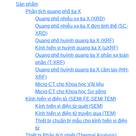
Sản phẩm
Phân tích quang phổ tia X
Quang phổ nhiễu xạ tia X (XRD)
Quang phổ nhiễu xạ tia X đơn tinh thể (SC-
XRD)
Quang phổ huỳnh quang tia X (XRF)
Kính hiển vi huỳnh quang tia X (µXRF)
Quang phổ huỳnh quang tia X phản xạ toàn
phần (T-XRF)
Quang phổ huỳnh quang tia X cầm tay (HH-
XRF)
Micro-CT cho Khoa học Vật liệu
Micro-CT cho Khoa học Sự sống
Kính hiển vi điện tử (SEM/ FE-SEM/ TEM)
Kính hiển vi điện từ quét (SEM)
Kính hiển vi điện tử truyền qua (TEM)
Thiết bị chuẩn bị mẫu cho kính hiển vi điện
tử
Thiết bị Phân tích nhiệt (Thermal Analysis)