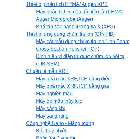
Thiết bị phân tích EPMA/ Auger/ XPS
Máy phân tích vi đầu dò điện tử (EPMA)
Auger Microprobe (Auger)
Phổ tán sắc năng lượng tia X (XPS)
Thiết bị ứng dụng chùm tia Ion (CP/ FIB)
Máy cắt mẫu dùng chùm tia ion ( Ion Beam
Cross Section Polisher - CP)
Kính hiển vi điện tử quét chùm ion hội tụ
(FIB-SEM)
Chuẩn bị mẫu XRF
Máy phá mẫu XRF, ICP bằng điện
Máy phá mẫu XRF, ICP bằng gas
Máy nghiền mẫu
Máy ép mẫu thủy lực
Máy sàng khí
Máy sàng rung
Công nghệ Nano - Màng mỏng
Bốc bay nhiệt
Phún Xạ Cathode