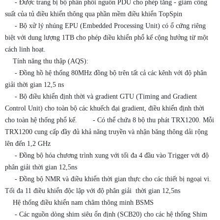
- Được trang bị bộ phân phối nguồn PDU cho phép tăng - giảm công
suất của tủ điều khiển thông qua phần mềm điều khiển TopSpin
- Bộ xử lý nhúng EPU (Embedded Processing Unit) có ổ cứng riêng
biệt với dung lượng 1TB cho phép điều khiển phổ kế cộng hưởng từ một
cách linh hoạt.
Tính năng thu thập (AQS):
- Đồng hồ hệ thống 80MHz đồng bộ trên tất cả các kênh với độ phân
giải thời gian 12,5 ns
- Bộ điều khiển định thời và gradient GTU (Timing and Gradient
Control Unit) cho toàn bộ các khuếch đại gradient, điều khiển định thời
cho toàn hệ thống phổ kế. - Có thể chứa 8 bộ thu phát TRX1200. Mỗi
TRX1200 cung cấp đầy đủ khả năng truyền và nhận băng thông dải rộng
lên đến 1,2 GHz
- Đồng bộ hóa chương trình xung với tối đa 4 đầu vào Trigger với độ
phân giải thời gian 12,5ns
- Đồng bộ NMR và điều khiển thời gian thực cho các thiết bị ngoại vi.
Tối đa 11 điều khiển độc lập với độ phân giải thời gian 12,5ns
Hệ thống điều khiển nam châm thông minh BSMS
- Các nguồn dòng shim siêu ổn định (SCB20) cho các hệ thống Shim