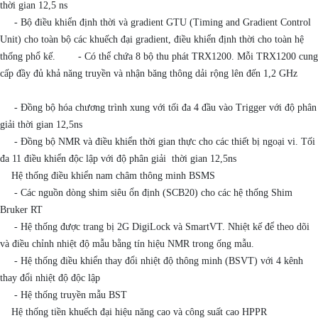
thời gian 12,5 ns
- Bộ điều khiển định thời và gradient GTU (Timing and Gradient Control
Unit) cho toàn bộ các khuếch đại gradient, điều khiển định thời cho toàn hệ
thống phổ kế. - Có thể chứa 8 bộ thu phát TRX1200. Mỗi TRX1200 cung
cấp đầy đủ khả năng truyền và nhận băng thông dải rộng lên đến 1,2 GHz
- Đồng bộ hóa chương trình xung với tối đa 4 đầu vào Trigger với độ phân
giải thời gian 12,5ns
- Đồng bộ NMR và điều khiển thời gian thực cho các thiết bị ngoại vi. Tối
đa 11 điều khiển độc lập với độ phân giải thời gian 12,5ns
Hệ thống điều khiển nam châm thông minh BSMS
- Các nguồn dòng shim siêu ổn định (SCB20) cho các hệ thống Shim
Bruker RT
- Hệ thống được trang bị 2G DigiLock và SmartVT. Nhiệt kế để theo dõi
và điều chỉnh nhiệt độ mẫu bằng tín hiệu NMR trong ống mẫu.
- Hệ thống điều khiển thay đổi nhiệt độ thông minh (BSVT) với 4 kênh
thay đổi nhiệt độ độc lập
- Hệ thống truyền mẫu BST
Hệ thống tiền khuếch đại hiệu năng cao và công suất cao HPPR