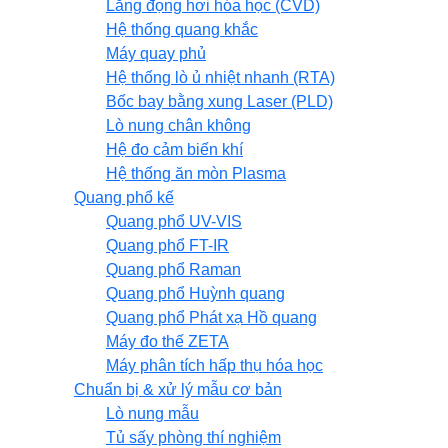
Lắng đọng hơi hóa học (CVD)
Hệ thống quang khắc
Máy quay phủ
Hệ thống lò ủ nhiệt nhanh (RTA)
Bốc bay bằng xung Laser (PLD)
Lò nung chân không
Hệ đo cảm biến khí
Hệ thống ăn mòn Plasma
Quang phổ kế
Quang phổ UV-VIS
Quang phổ FT-IR
Quang phổ Raman
Quang phổ Huỳnh quang
Quang phổ Phát xạ Hồ quang
Máy đo thế ZETA
Máy phân tích hấp thụ hóa học
Chuẩn bị & xử lý mẫu cơ bản
Lò nung mẫu
Tủ sấy phòng thí nghiệm