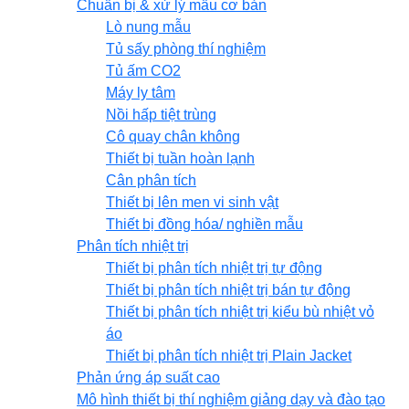
Chuẩn bị & xử lý mẫu cơ bản
Lò nung mẫu
Tủ sấy phòng thí nghiệm
Tủ ấm CO2
Máy ly tâm
Nồi hấp tiệt trùng
Cô quay chân không
Thiết bị tuần hoàn lạnh
Cân phân tích
Thiết bị lên men vi sinh vật
Thiết bị đồng hóa/ nghiền mẫu
Phân tích nhiệt trị
Thiết bị phân tích nhiệt trị tự động
Thiết bị phân tích nhiệt trị bán tự động
Thiết bị phân tích nhiệt trị kiểu bù nhiệt vỏ
áo
Thiết bị phân tích nhiệt trị Plain Jacket
Phản ứng áp suất cao
Mô hình thiết bị thí nghiệm giảng dạy và đào tạo