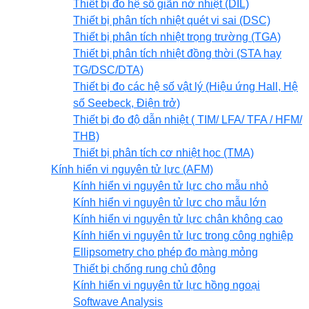
Thiết bị đo hệ số giãn nở nhiệt (DIL)
Thiết bị phân tích nhiệt quét vi sai (DSC)
Thiết bị phân tích nhiệt trọng trường (TGA)
Thiết bị phân tích nhiệt đồng thời (STA hay
TG/DSC/DTA)
Thiết bị đo các hệ số vật lý (Hiệu ứng Hall, Hệ
số Seebeck, Điện trở)
Thiết bị đo độ dẫn nhiệt ( TIM/ LFA/ TFA / HFM/
THB)
Thiết bị phân tích cơ nhiệt học (TMA)
Kính hiển vi nguyên tử lực (AFM)
Kính hiển vi nguyên tử lực cho mẫu nhỏ
Kính hiển vi nguyên tử lực cho mẫu lớn
Kính hiển vi nguyên tử lực chân không cao
Kính hiển vi nguyên tử lực trong công nghiệp
Ellipsometry cho phép đo màng mỏng
Thiết bị chống rung chủ động
Kính hiển vi nguyên tử lực hồng ngoại
Softwave Analysis