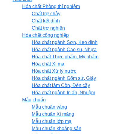
Hóa chất Phòng thí nghiệm
Chất trợ chảy
Chất kết dính
Chất trợ nghiền
Hóa chất công nghiệp
Hóa chất ngành Sơn, Keo dính
Hóa chất ngành Cao su, Nhựa
Hóa chất Thực phẩm, Mỹ phẩm
Hóa chất Xi mạ
Hóa chất Xử lý nước
Hóa chất ngành Gốm sứ, Giấy
Hóa chất làm Cồn, Đèn cầy
Hóa chất ngành In ấn, Nhuộm
Mẫu chuẩn
Mẫu chuẩn vàng
Mẫu chuẩn Xi măng
Mẫu chuẩn lớp mạ
Mẫu chuẩn khoáng sản