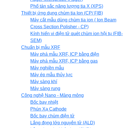
Phổ tán sắc năng lượng tia X (XPS)
Thiết bị ứng dụng chùm tia Ion (CP/ FIB)
Máy cắt mẫu dùng chùm tia ion ( Ion Beam
Cross Section Polisher - CP)
Kính hiển vi điện tử quét chùm ion hội tụ (FIB-
SEM)
Chuẩn bị mẫu XRF
Máy phá mẫu XRF, ICP bằng điện
Máy phá mẫu XRF, ICP bằng gas
Máy nghiền mẫu
Máy ép mẫu thủy lực
Máy sàng khí
Máy sàng rung
Công nghệ Nano - Màng mỏng
Bốc bay nhiệt
Phún Xạ Cathode
Bốc bay chùm điện tử
Lắng đọng lớp nguyên tử (ALD)