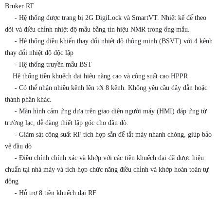
Bruker RT
- Hệ thống được trang bị 2G DigiLock và SmartVT. Nhiệt kế để theo
dõi và điều chỉnh nhiệt độ mẫu bằng tín hiệu NMR trong ống mẫu.
- Hệ thống điều khiển thay đổi nhiệt độ thông minh (BSVT) với 4 kênh
thay đổi nhiệt độ độc lập
- Hệ thống truyền mẫu BST
Hệ thống tiền khuếch đại hiệu năng cao và công suất cao HPPR
- Có thể nhận nhiều kênh lên tới 8 kênh. Không yêu cầu dây dẫn hoặc
thành phần khác.
- Màn hình cảm ứng dựa trên giao diện người máy (HMI) đáp ứng từ
trường lạc, dễ dàng thiết lập góc cho đầu dò.
- Giám sát công suất RF tích hợp sẵn để tắt máy nhanh chóng, giúp bảo
vệ đầu dò
- Điều chỉnh chính xác và khớp với các tiền khuếch đại đã được hiệu
chuẩn tại nhà máy và tích hợp chức năng điều chỉnh và khớp hoàn toàn tự
động
- Hỗ trợ 8 tiền khuếch đại RF