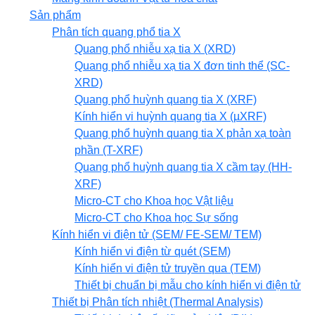
Sản phẩm
Phân tích quang phổ tia X
Quang phổ nhiễu xạ tia X (XRD)
Quang phổ nhiễu xạ tia X đơn tinh thể (SC-
XRD)
Quang phổ huỳnh quang tia X (XRF)
Kính hiển vi huỳnh quang tia X (µXRF)
Quang phổ huỳnh quang tia X phản xạ toàn
phần (T-XRF)
Quang phổ huỳnh quang tia X cầm tay (HH-
XRF)
Micro-CT cho Khoa học Vật liệu
Micro-CT cho Khoa học Sự sống
Kính hiển vi điện tử (SEM/ FE-SEM/ TEM)
Kính hiển vi điện từ quét (SEM)
Kính hiển vi điện tử truyền qua (TEM)
Thiết bị chuẩn bị mẫu cho kính hiển vi điện tử
Thiết bị Phân tích nhiệt (Thermal Analysis)