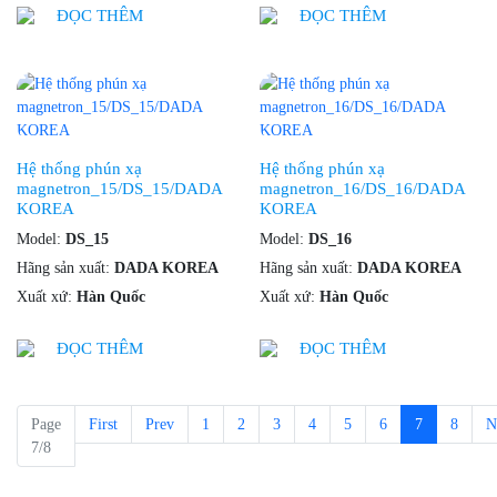
ĐỌC THÊM
ĐỌC THÊM
Hệ thống phún xạ
Hệ thống phún xạ
magnetron_15/DS_15/DADA
magnetron_16/DS_16/DADA
KOREA
KOREA
Model:
DS_15
Model:
DS_16
Hãng sản xuất:
DADA KOREA
Hãng sản xuất:
DADA KOREA
Xuất xứ:
Hàn Quốc
Xuất xứ:
Hàn Quốc
ĐỌC THÊM
ĐỌC THÊM
Page
First
Prev
1
2
3
4
5
6
7
8
N
7/8