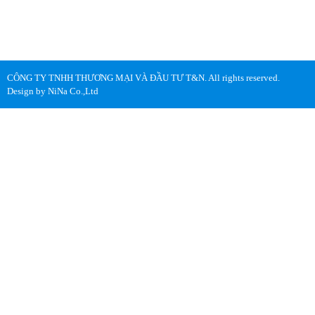
Cung Cấp Vật Tư Phòng Lab
Thiết bị kiểm định phòng lab
CÔNG TY TNHH THƯƠNG MẠI VÀ ĐẦU TƯ T&N. All rights reserved.
Design by NiNa Co.,Ltd