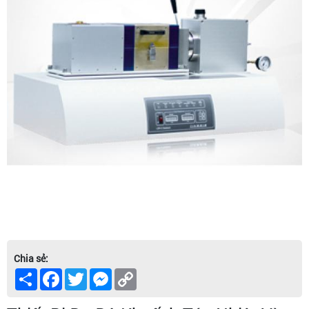
Chia sẻ:
Share
Facebook
Twitter
Messenger
Copy
Link