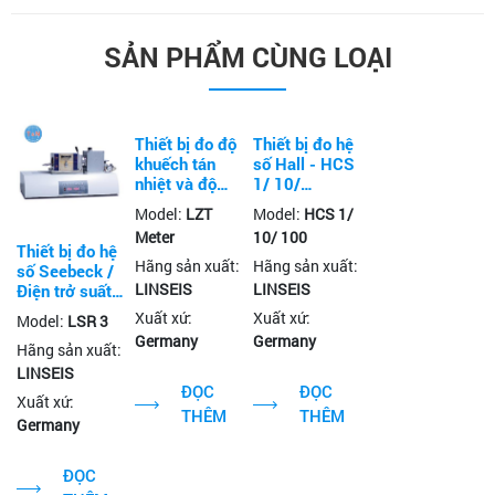
SẢN PHẨM CÙNG LOẠI
Thiết bị đo độ
Thiết bị đo hệ
khuếch tán
số Hall - HCS
nhiệt và độ
1/ 10/
dẫn nhiệt -
100/LINSEIS
Model:
LZT
Model:
HCS 1/
LZT-
Meter
10/ 100
Meter/LINSEIS
Thiết bị đo hệ
Hãng sản xuất:
Hãng sản xuất:
số Seebeck /
LINSEIS
LINSEIS
Điện trở suất /
Phương pháp
Xuất xứ:
Xuất xứ:
Model:
LSR 3
Harman / ZT
Germany
Germany
of Modules -
Hãng sản xuất:
LSR
LINSEIS
3/LINSEIS
ĐỌC
ĐỌC
Xuất xứ:
THÊM
THÊM
Germany
ĐỌC