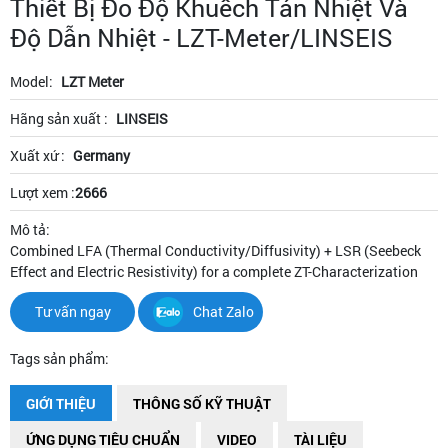
Thiết Bị Đo Độ Khuếch Tán Nhiệt Và
Độ Dẫn Nhiệt - LZT-Meter/LINSEIS
Model:
LZT Meter
Hãng sản xuất :
LINSEIS
Xuất xứ :
Germany
Lượt xem :
2666
Mô tả:
Combined LFA (Thermal Conductivity/Diffusivity) + LSR (Seebeck
Effect and Electric Resistivity) for a complete ZT-Characterization
Tư vấn ngay
Chat Zalo
Tags sản phẩm:
GIỚI THIỆU
THÔNG SỐ KỸ THUẬT
ỨNG DỤNG TIÊU CHUẨN
VIDEO
TÀI LIỆU